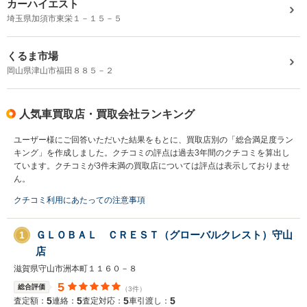
カーハイエスト
埼玉県加須市東栄１－１５－５
くるま市場
岡山県津山市福田８８５－２
人気車買取店・買取会社ランキング
ユーザー様にご回答いただいた結果をもとに、買取店別の「総合満足度ラン
キング」を作成しました。クチコミの評点は過去3年間のクチコミを算出し
ています。クチコミが3件未満の買取店については評点は表示しておりませ
ん。
クチコミ利用にあたっての注意事項
ＧＬＯＢＡＬ ＣＲＥＳＴ（グローバルクレスト）守山
1
店
滋賀県守山市洲本町１１６０－８
5
総合評価
（3件）
5
5
5
5
査定額：
連絡：
査定対応：
車引渡し：