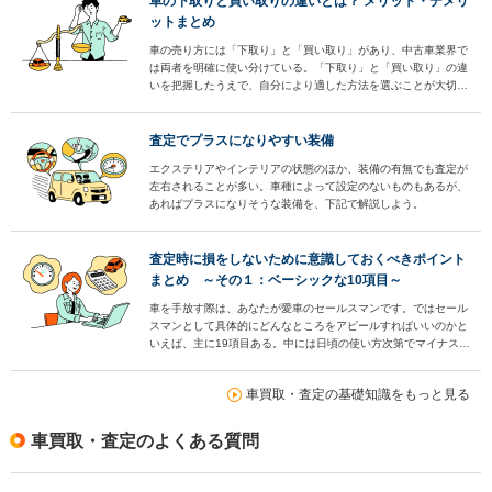
車の下取りと買い取りの違いとは？ メリット・デメリ
ットまとめ
車の売り方には「下取り」と「買い取り」があり、中古車業界で
は両者を明確に使い分けている。「下取り」と「買い取り」の違
いを把握したうえで、自分により適した方法を選ぶことが大切。
そこで両者のメリットとデメリット、オトクに車を売るためのポ
イント、手続きの方法などを解説する。まずは両者の違いから説
明しよう。
査定でプラスになりやすい装備
エクステリアやインテリアの状態のほか、装備の有無でも査定が
左右されることが多い。車種によって設定のないものもあるが、
あればプラスになりそうな装備を、下記で解説しよう。
査定時に損をしないために意識しておくべきポイント
まとめ ～その１：ベーシックな10項目～
車を手放す際は、あなたが愛車のセールスマンです。ではセール
スマンとして具体的にどんなところをアピールすればいいのかと
いえば、主に19項目ある。中には日頃の使い方次第でマイナス査
定を避けられるものもある。まずは19項目中のベーシックな10
項目を見ていこう。
車買取・査定の基礎知識をもっと見る
車買取・査定のよくある質問