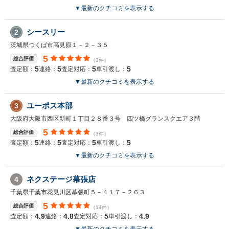
▼
最新のクチコミを表示する
シースリー
2
茨城県つくば市高見原１－２－３５
5
総合評価
（3件）
5
5
5
5
査定額：
連絡：
査定対応：
車引渡し：
▼
最新のクチコミを表示する
ユーポス本部
3
大阪府大阪市西区新町１丁目２８番３号 四ツ橋グランスクエア３階
5
総合評価
（3件）
5
5
5
5
査定額：
連絡：
査定対応：
車引渡し：
▼
最新のクチコミを表示する
ネクステージ幕張店
4
千葉県千葉市花見川区幕張町５－４１７－２６３
5
総合評価
（14件）
4.9
4.8
5
4.9
査定額：
連絡：
査定対応：
車引渡し：
▼
最新のクチコミを表示する