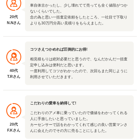
車自体古かったし、少し壊れてて売っても全く値段がつか
ないくらいでした。
20代
念の為と思い一括査定依頼をしたところ、一社目で下取り
N.Nさん
よりも30万円分高い見積りをもらえました。
コツさえつかめれば圧倒的にお得!
相見積もりは絶対必要だと思うので、なんだかんだ一括査
定申し込みは便利だと思います。
40代
一度利用してコツがわかったので、次回もまた同じように
T.Rさん
利用させていただきます。
こだわりの愛車を納得して!
こだわりのアメ車に乗っていたので価値をわかってくれる
人に手放したいと思っていました。
20代
カーセンサーで話をわかってくれて感じの良い営業マンさ
F.Kさん
んに会えたのでその方に売ることにしました。