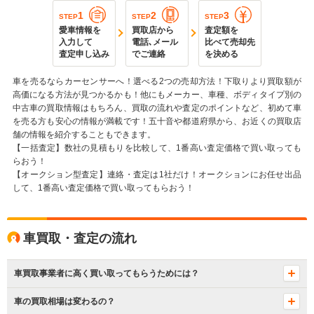
1
2
3
STEP
STEP
STEP
愛車情報を
買取店から
査定額を
入力して
電話､メール
比べて売却先
査定申し込み
でご連絡
を決める
車を売るならカーセンサーへ！選べる2つの売却方法！下取りより買取額が
高価になる方法が見つかるかも！他にもメーカー、車種、ボディタイプ別の
中古車の買取情報はもちろん、買取の流れや査定のポイントなど、初めて車
を売る方も安心の情報が満載です！五十音や都道府県から、お近くの買取店
舗の情報を紹介することもできます。
【一括査定】数社の見積もりを比較して、1番高い査定価格で買い取っても
らおう！
【オークション型査定】連絡・査定は1社だけ！オークションにお任せ出品
して、1番高い査定価格で買い取ってもらおう！
車買取・査定の流れ
車買取事業者に高く買い取ってもらうためには？
車の買取相場は変わるの？