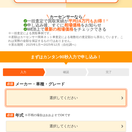
カーセンサーなら
一括査定で買取実績が
平均16万円もお得！
※
申し込み後、すぐに
相場価格
をお知らせ
WEB上で
最新の相場価格
をチェックできる
※一括査定による買取事例です。
※差額はカーセンサー簡単ネット車査定による複数社の査定額から算出しています。こ
れは実際の金額を保証するものではありません。
※算出期間：2025年1月〜2025年12月（自社調べ）
まずはカンタン90秒入力で申し込み！
入力
確認
完了
メーカー・車種・グレード
必須
選択してください
年式
必須
※不明の場合はおおよそでOKです
選択してください