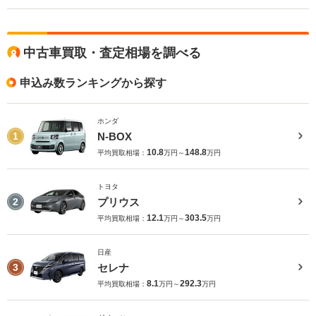
中古車買取・査定相場を調べる
申込み数ランキングから探す
ホンダ
N-BOX
1
10.8
148.8
平均買取相場：
万円～
万円
トヨタ
プリウス
2
12.1
303.5
平均買取相場：
万円～
万円
日産
セレナ
3
8.1
292.3
平均買取相場：
万円～
万円