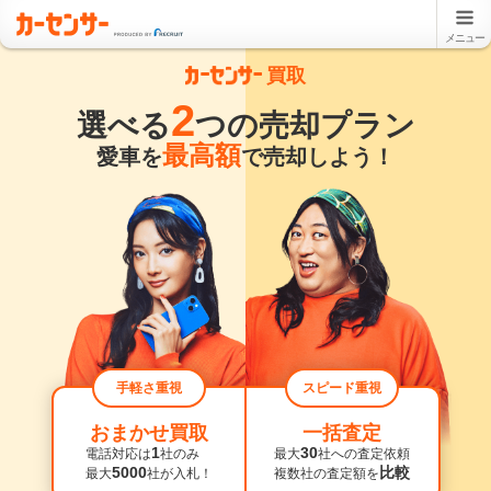
メニュー
買取
2
選べる
つの売却プラン
最高額
愛車を
で売却しよう！
手軽さ重視
スピード重視
おまかせ買取
一括査定
1
30
電話対応は
社のみ
最大
社への査定依頼
5000
比較
最大
社が入札！
複数社の査定額を