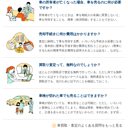
車の所有者が亡くなった場合、車を売るのに何が必要
ですか？
所有者が亡くなったときは、車を相続人の名義に変更しないと、
車を売却することも、廃車（抹消登録）することもできない。
売却手続きに何か費用はかかりますか？
査定に納得して車を売却する際、いろいろな手続きが必要になる
が、基本的に愛車を手放す側が費用を支払うことはない（廃車に
するための廃車手続き費用を請求されることはある）。なぜな
ら、そうした手続き上の費用も含めた上で査定額が提示されてい
るからだ。
買取り査定って、無料なのでしょうか？
ほとんどの買取店で査定を無料で行っている。ただし何でも無料
かといえばそうではないケースもある。無料査定をうたっている
買取店でも、念のために以下のことを確認しておこう。
車検が切れた車でも売ることはできますか？
車検が切れていても、車を売ることは可能だ。ただし、いろいろ
と面倒なことが増えてしまう。理由は簡単、車検が切れている
と、公道を走らせることができないからだ。そのため、まず店頭
に持ち込んで査定してもらうことができない。
車買取・査定のよくある質問をもっと見る