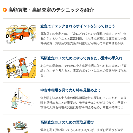
高額買取・高額査定のテクニックを紹介
査定でチェックされるポイントを知っておこう
買取店での査定とは、「次にどのくらいの価格で売ることができ
るか？」ということとほぼ同義。もちろん実際には査定額に手数
料や経費、買取店や販売店の利益などが乗って中古車価格が決ま
るわけだが、そのベースとなるのは査定額だ。
高額査定GETのためにやっておきたい愛車の手入れ
あなたの愛車は、その後に中古車販売店に並べられる未来の「商
品」だ。そう考えると、査定のポイントには次の要素があげられ
る。
中古車相場を見て売り時を見極めよう
査定額を決める中古車の価格相場は常に変動しているため、売り
時を見極めることが重要だ。モデルチェンジだけでなく、季節や
市場の人気も相場の変動に影響を与えるため、車種や時期によっ
て価格の変動パターンは様々。売却しようとしている車が今どの
パターンなのかをきちんと把握し、売り時を逃さないようにしよ
う。
高額査定GETのための買取店選び
愛車を高く買い取ってもらいたいならば、まずお店選びが大切