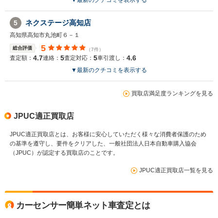
ネクステージ高知店
5
高知県高知市丸池町６－１
5
総合評価
（7件）
4.7
5
5
4.6
査定額：
連絡：
査定対応：
車引渡し：
▼
最新のクチコミを表示する
買取店満足度ランキングを見る
JPUC適正買取店
JPUC適正買取店とは、お客様に安心していただく様々な消費者保護のため
の基準を遵守し、要件をクリアした、一般社団法人日本自動車購入協会
（JPUC）が認定する買取店のことです。
JPUC適正買取店一覧を見る
カーセンサー簡単ネット車査定とは