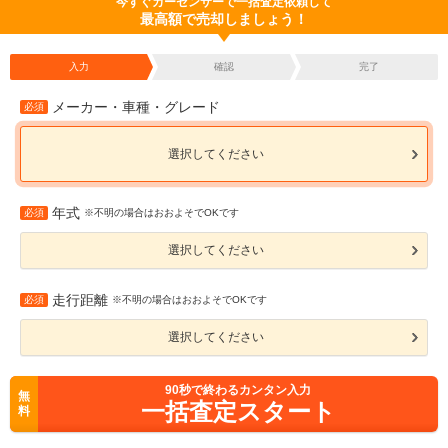
今すぐカーセンサーで一括査定依頼して
最高額で売却しましょう！
入力
確認
完了
メーカー・車種・グレード
必須
選択してください
年式
必須
※不明の場合はおおよそでOKです
選択してください
走行距離
必須
※不明の場合はおおよそでOKです
選択してください
90
秒で終わるカンタン入力
無
一括査定スタート
料