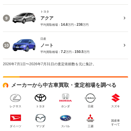
トヨタ
アクア
9
14.6
236
平均買取相場：
万円～
万円
日産
ノート
10
7.2
150.5
平均買取相場：
万円～
万円
2026年7月1日〜2026年7月31日の査定依頼数を元に集計。
メーカーから中古車買取・査定相場を調べる
レクサス
トヨタ
ホンダ
日産
スズキ
国産車
すべて
ダイハツ
マツダ
スバル
三菱