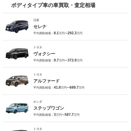
ボディタイプ車の車買取・査定相場
日産
セレナ
8.1
292.3
平均買取相場：
万円〜
万円
トヨタ
ヴォクシー
9.7
372.9
平均買取相場：
万円〜
万円
トヨタ
アルファード
41.8
689.7
平均買取相場：
万円〜
万円
ホンダ
ステップワゴン
3
587.7
平均買取相場：
万円〜
万円
トヨタ