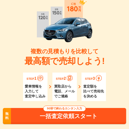
複数の見積もりを比較して
最高額で売却しよう!
1
2
3
STEP
STEP
STEP
愛車情報を
買取店から
査定額を
入力して
電話、メール
比べて売却先
査定申し込み
でご連絡
を決める
90秒で終わるカンタン入力
無
一括査定依頼スタート
料