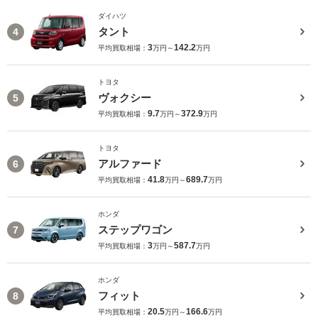
ダイハツ
タント
4
3
142.2
平均買取相場：
万円～
万円
トヨタ
ヴォクシー
5
9.7
372.9
平均買取相場：
万円～
万円
トヨタ
アルファード
6
41.8
689.7
平均買取相場：
万円～
万円
ホンダ
ステップワゴン
7
3
587.7
平均買取相場：
万円～
万円
ホンダ
フィット
8
20.5
166.6
平均買取相場：
万円～
万円