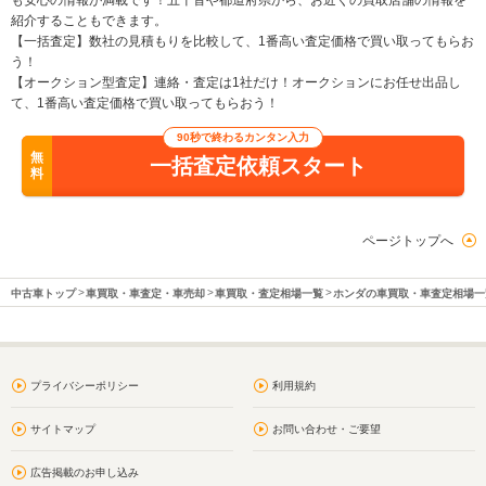
も安心の情報が満載です！五十音や都道府県から、お近くの買取店舗の情報を
紹介することもできます。
【一括査定】数社の見積もりを比較して、1番高い査定価格で買い取ってもらお
う！
【オークション型査定】連絡・査定は1社だけ！オークションにお任せ出品し
て、1番高い査定価格で買い取ってもらおう！
90秒で終わるカンタン入力
無
一括査定依頼スタート
料
ページトップへ
中古車トップ
車買取・車査定・車売却
車買取・査定相場一覧
ホンダの車買取・車査定相場一
プライバシーポリシー
利用規約
サイトマップ
お問い合わせ・ご要望
広告掲載のお申し込み