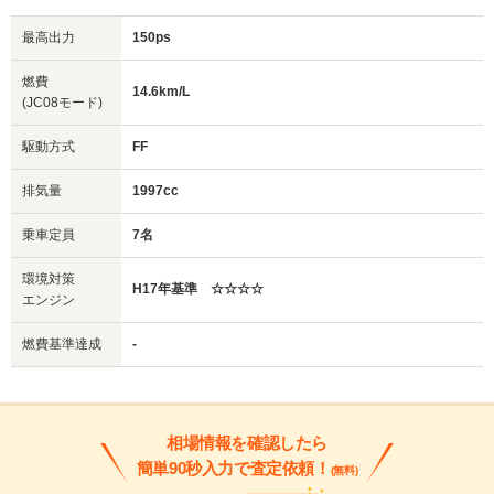
最高出力
150ps
燃費
14.6km/L
(JC08モード)
駆動方式
FF
排気量
1997cc
乗車定員
7名
環境対策
H17年基準 ☆☆☆☆
エンジン
燃費基準達成
-
相場情報を確認したら
簡単90秒入力で査定依頼！
(無料)