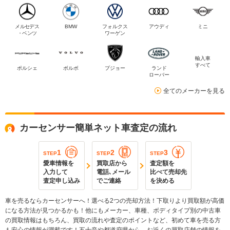
メルセデス
BMW
フォルクス
アウディ
ミニ
・ベンツ
ワーゲン
輸入車
すべて
ポルシェ
ボルボ
プジョー
ランド
ローバー
全てのメーカーを見る
カーセンサー簡単ネット車査定の流れ
1
2
3
STEP
STEP
STEP
愛車情報を
買取店から
査定額を
入力して
電話､メール
比べて売却先
査定申し込み
でご連絡
を決める
車を売るならカーセンサーへ！選べる2つの売却方法！下取りより買取額が高価
になる方法が見つかるかも！他にもメーカー、車種、ボディタイプ別の中古車
の買取情報はもちろん、買取の流れや査定のポイントなど、初めて車を売る方