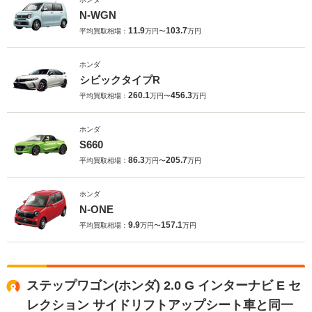
N-WGN
11.9
103.7
平均買取相場：
万円〜
万円
ホンダ
シビックタイプR
260.1
456.3
平均買取相場：
万円〜
万円
ホンダ
S660
86.3
205.7
平均買取相場：
万円〜
万円
ホンダ
N-ONE
9.9
157.1
平均買取相場：
万円〜
万円
ステップワゴン(ホンダ) 2.0 G インターナビ E セ
レクション サイドリフトアップシート車と同一