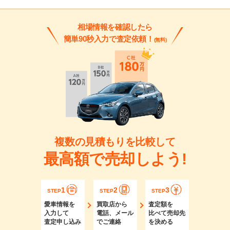
相場情報を確認したら
簡単90秒入力で査定依頼！
(無料)
複数の見積もりを比較して
最高額で売却しよう!
1
2
3
STEP
STEP
STEP
愛車情報を
買取店から
査定額を
入力して
電話、メール
比べて売却先
査定申し込み
でご連絡
を決める