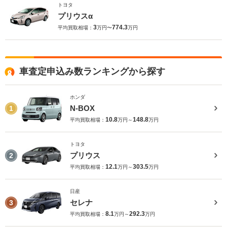
トヨタ
プリウスα
3
774.3
平均買取相場：
万円〜
万円
車査定申込み数ランキングから探す
ホンダ
N-BOX
1
10.8
148.8
平均買取相場：
万円～
万円
トヨタ
プリウス
2
12.1
303.5
平均買取相場：
万円～
万円
日産
セレナ
3
8.1
292.3
平均買取相場：
万円～
万円