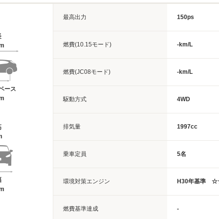
最高出力
150ps
長
燃費(10.15モード)
-km/L
7m
燃費(JC08モード)
-km/L
ベース
7m
駆動方式
4WD
排気量
1997cc
高
m
乗車定員
5名
幅
環境対策エンジン
H30年基準 
2m
燃費基準達成
-