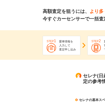
高額査定を狙うには、
より多
今すぐカーセンサーで一括査
1
2
STEP
STEP
愛車情報を
入力して
査定申し込み
セレナ(日
定の参考
セレナの基本ス