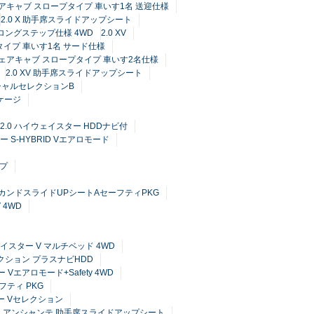
チェアキャブ スロープタイプ 車いす1名 送迎仕様
2.0 X 助手席スライドアップシート
プ ロングステップ仕様 4WD
2.0 XV
プタイプ 車いす1名 サード仕様
V チェアキャブ スロープタイプ 車いす2名仕様
2.0 XV 助手席スライドアップシート
スペシャルセレクションB
ッケージ
2.0 ハイウェイスター HDDナビ付
ー S-HYBRID Vエアロモード
イプ
 セカンドスライドUPシートAセーフティPKG
 4WD
ェイスター V マルチベッド 4WD
レクション プラスナビHDD
 Vエアロモード+Safety 4WD
フティ PKG
ター Vセレクション
ョン アンシャンテ 助手席スライドアップシート