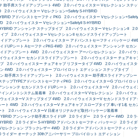
ンテ 助手席スライドアップシート 4WD
2.0 ハイウェイスター Vセレクション ステ
D
2.0 ハイウェイスター Vセレクション+Safety S-HYBRID
-HYBRID アドバンストセーフティ PKG
2.0 ハイウェイスター Vセレクション+Safe
WD
2.0 ハイウェイスター Vセレクション+SafetyII S-HYBRID
S-HYBRID アンシャンテ ステップタイプ
2.0 ハイウェイスター VセレクションII
2
タイプ
2.0 ハイウェイスター VセレクションII セカンドスライドアップシート
スライドアップシート
2.0 ハイウェイスター アドバンストセーフティ パッケージ 4W
イドUPシート AセーフティPKG 4WD
2.0 ハイウェイスター アンシャンテ セ
ライドアップシート 4WD
2.0 ハイウェイスター アーバンセレクション
2.0 ハイ
 ハイウェイスター セカンドスライドアップシート
2.0 ハイウェイスター チェアキ
イプ
2.0 ハイウェイスター チェアキャブ リフタータイプ 4WD
2.0 ハイウェイス
ン 4WD
2.0 ハイウェイスター プロパイロット エディション ステップタイプ
ション 助手席スライドアップシート
2.0 ハイウェイスター 助手席スライドアップシー
テ ステップTYPEアドバンストセーフティPKG
2.0 ハイウェイスターG プロパイロッ
ョン アンシャンテ セカンドスライドUPシート
2.0 ハイウェイスターV
2.0 ハイウェイ
ンフォテインメントシステム装着車
2.0 ハイウェイスターV Vセレクション
2.0 ハイウ
ハイウェイスターV ステップタイプ 4WD
2.0 ハイウェイスターV セカンドスライド
ート 4WD
2.0 ハイウェイスターV チェアキャブ スロープタイプ 車いす1名 セ
ート
2.0 ハイウェイスターV 日産オリジナルナビ取付パッケージ装着車
S-HYBRID アンシャンテ助手席スライドUP
2.0 ライダー
2.0 ライダー 4WD
2.0
HYBRID
2.0 ライダー S-HYBRID アドバンストセーフティ パッケージ
2.0 ライ
ー Vセレクション ブラックレザー 4WD
2.0 ライダー アドバンストセーフティ パッケ
.0 ライダー オーテック 30thアニバーサリー プロパイロット エディション