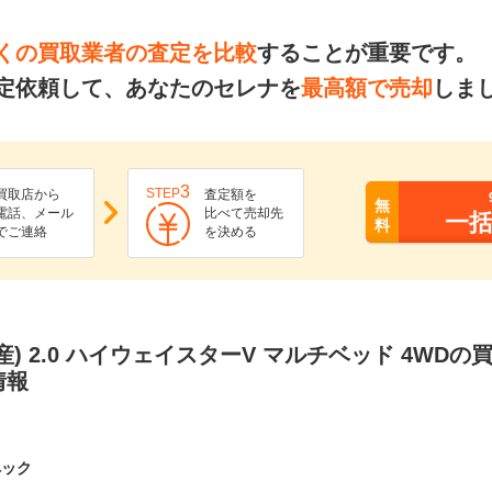
くの買取業者の査定を比較
することが重要です。
定依頼して、あなたのセレナを
最高額で売却
しま
3
STEP
買取店から
査定額を
無
電話、メール
比べて売却先
一
料
でご連絡
を決める
産) 2.0 ハイウェイスターV マルチベッド 4WD
情報
ペック