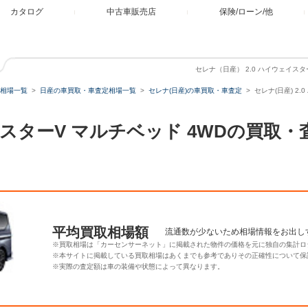
カタログ
中古車販売店
保険/ローン/他
セレナ（日産） 2.0 ハイウェイス
相場一覧
日産の車買取・車査定相場一覧
セレナ(日産)の車買取・車査定
セレナ(日産) 2
ェイスターV マルチベッド 4WDの買取
平均買取相場額
流通数が少ないため相場情報をお出し
※買取相場は「カーセンサーネット」に掲載された物件の価格を元に独自の集計ロ
※本サイトに掲載している買取相場はあくまでも参考でありその正確性について保
※実際の査定額は車の装備や状態によって異なります。