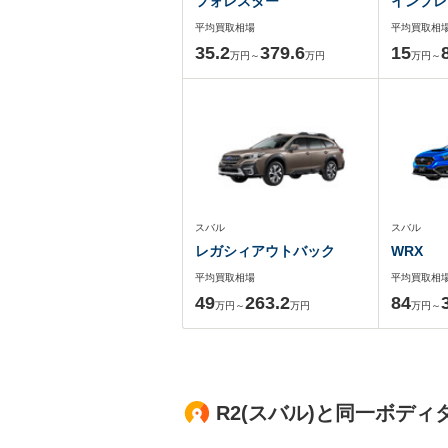
フォレスター
インプレ
平均買取相場
平均買取相
35.2
379.6
15
万円～
万円
万円～
スバル
スバル
レガシィアウトバック
WRX
平均買取相場
平均買取相
49
263.2
84
万円～
万円
万円～
R2(スバル)と同一ボデ