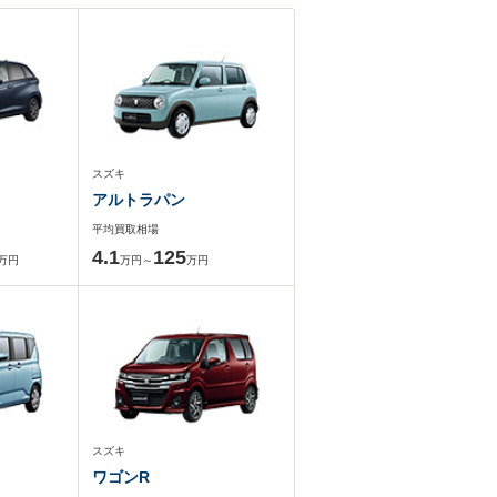
スズキ
アルトラパン
平均買取相場
4.1
125
万円
万円～
万円
スズキ
ワゴンR