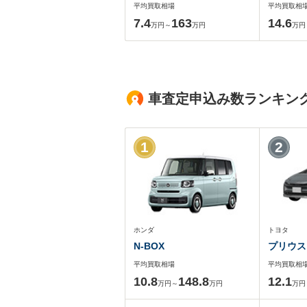
平均買取相場
平均買取相
7.4
163
14.6
万円～
万円
万円
車査定申込み数ランキン
1
2
ホンダ
トヨタ
N-BOX
プリウス
平均買取相場
平均買取相
10.8
148.8
12.1
万円～
万円
万円