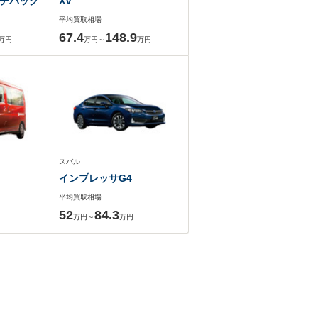
チバック
XV
平均買取相場
67.4
148.9
万円
万円～
万円
スバル
インプレッサG4
平均買取相場
52
84.3
万円～
万円