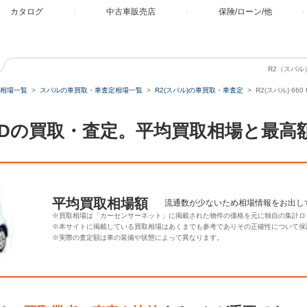
カタログ
中古車販売店
保険/ローン/他
R2（スバル
相場一覧
スバルの車買取・車査定相場一覧
R2(スバル)の車買取・車査定
R2(スバル) 6
ム 4WDの買取・査定。平均買取相場と最
平均買取相場額
流通数が少ないため相場情報をお出し
※買取相場は「カーセンサーネット」に掲載された物件の価格を元に独自の集計ロ
※本サイトに掲載している買取相場はあくまでも参考でありその正確性について保
※実際の査定額は車の装備や状態によって異なります。