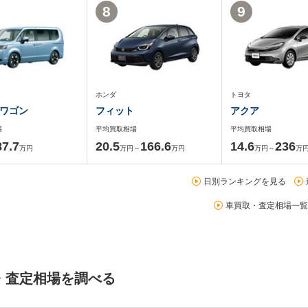
8
9
ホンダ
トヨタ
ワゴン
フィット
アクア
場
平均買取相場
平均買取相場
87.7
20.5
166.6
14.6
236
万円
万円～
万円
万円～
万
日別ランキングを見る
車買取・査定相場一覧
・査定相場を調べる