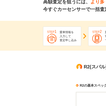
高額査定を狙うには、
より多
今すぐカーセンサーで一括査
1
2
STEP
STEP
愛車情報を
入力して
査定申し込み
R2(スバ
R2の基本スペッ