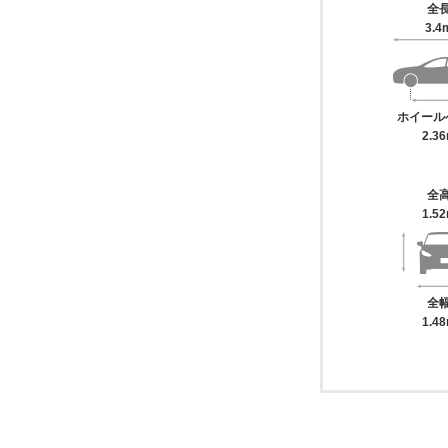
全
3.4
ホイール
2.3
全
1.5
全
1.4