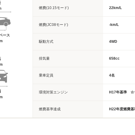
長
燃費(10.15モード)
22km/L
m
燃費(JC08モード)
-km/L
ベース
6m
駆動方式
4WD
排気量
658cc
高
2m
乗車定員
4名
幅
環境対策エンジン
H17年基準 ☆
8m
燃費基準達成
H22年度燃費基