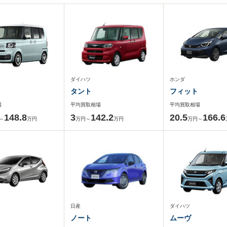
ダイハツ
ホンダ
タント
フィット
場
平均買取相場
平均買取相場
148.8
3
142.2
20.5
166.6
～
万円
万円～
万円
万円～
日産
ダイハツ
ノート
ムーヴ