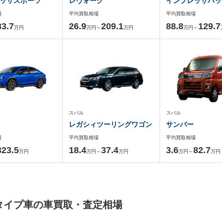
ッサスポーツ
レヴォーグ
インプレッサハッ
場
平均買取相場
平均買取相場
83.7
26.9
209.1
88.8
129.7
万円
万円～
万円
万円～
スバル
スバル
レガシィツーリングワゴン
サンバー
場
平均買取相場
平均買取相場
323.5
18.4
37.4
3.6
82.7
万円
万円～
万円
万円～
万円
ィタイプ車の車買取・査定相場