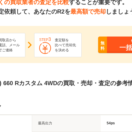
くの買取業者の査定を比較
することが重要です。
定依頼して、あなたのR2を
最高額で売却
しましょ
3
STEP
買取店から
査定額を
無
電話、メール
比べて売却先
一
料
でご連絡
を決める
ル) 660 Rカスタム 4WDの買取・売却・査定の参考
ク
最高出力
54ps