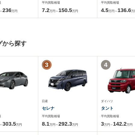
場
平均買取相場
平均買取相場
236
7.2
150.5
4.5
136.6
～
万円
万円～
万円
万円～
万
グから探す
3
4
日産
ダイハツ
セレナ
タント
場
平均買取相場
平均買取相場
303.5
8.1
292.3
3
142.2
～
万円
万円～
万円
万円～
万円