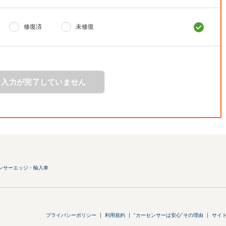
修復済
未修復
入力が完了していません
ンサーエッジ・輸入車
プライバシーポリシー
利用規約
"カーセンサーは安心"その理由
サイ