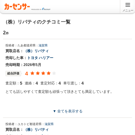
メニュー
（株）リバティのクチコミ一覧
2
件
投稿者：たあ
都道府県：
滋賀県
買取店名：
（株）リバティ
売却した車：
トヨタ ハリアー
売却時期：2026年5月
4
総合評価
5
4
4
4
査定額：
連絡：
査定対応：
車引渡し：
とても話しやすくて査定額も頑張って頂きとても満足しています。
▼ 全てを表示する
投稿者：ユカトビ
都道府県：
滋賀県
買取店名：
（株）リバティ