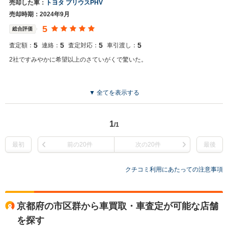
売却した車：
トヨタ プリウスPHV
売却時期：2024年9月
5
総合評価
5
5
5
5
査定額：
連絡：
査定対応：
車引渡し：
2社ですみやかに希望以上のさていがくで驚いた。
▼ 全てを表示する
1
/1
最初
前の20件
次の20件
最後
クチコミ利用にあたっての注意事項
京都府の市区群から車買取・車査定が可能な店舗
を探す