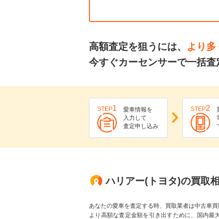
高額査定を狙うには、
より多
今すぐカーセンサーで一括査
1
2
STEP
STEP
愛車情報を
入力して
査定申し込み
ハリアー(トヨタ)の買取
あなたの愛車を査定する時、買取業者は中古車買
より高額な査定金額を引き出すために、国内最