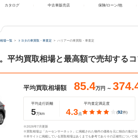
カタログ
中古車販売店
保険/ローン/他
相場一覧
トヨタの車買取・車査定
ハリアーの車買取・車査定
。平均買取相場と最高額で売却するコ
85.4
374.
平均買取相場額
万円
～
平均走行距離
平均査定満足度
5
4.3
92
(
件)
万km
点
※2026年7月更新
※買取相場は「カーセンサーネット」に掲載された物件の価格を元に独自の集計ロ
※本サイトに掲載している買取相場はあくまでも参考でありその正確性について保