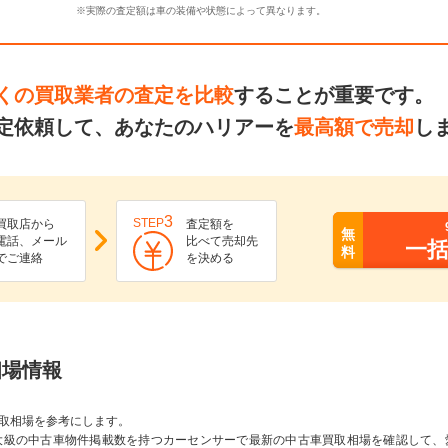
※実際の査定額は車の装備や状態によって異なります。
くの買取業者の査定を比較
することが重要です。
定依頼して、あなたのハリアーを
最高額で売却
し
3
STEP
買取店から
査定額を
無
電話、メール
比べて売却先
一
料
でご連絡
を決める
相場情報
取相場を参考にします。
大級の中古車物件掲載数を持つカーセンサーで最新の中古車買取相場を確認して、