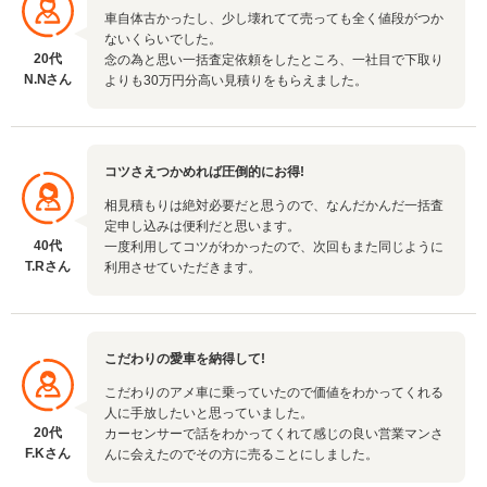
車自体古かったし、少し壊れてて売っても全く値段がつか
ないくらいでした。
20代
念の為と思い一括査定依頼をしたところ、一社目で下取り
N.Nさん
よりも30万円分高い見積りをもらえました。
コツさえつかめれば圧倒的にお得!
相見積もりは絶対必要だと思うので、なんだかんだ一括査
定申し込みは便利だと思います。
40代
一度利用してコツがわかったので、次回もまた同じように
T.Rさん
利用させていただきます。
こだわりの愛車を納得して!
こだわりのアメ車に乗っていたので価値をわかってくれる
人に手放したいと思っていました。
20代
カーセンサーで話をわかってくれて感じの良い営業マンさ
F.Kさん
んに会えたのでその方に売ることにしました。