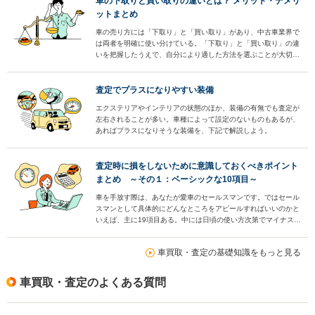
車の下取りと買い取りの違いとは？ メリット・デメリ
ットまとめ
車の売り方には「下取り」と「買い取り」があり、中古車業界で
は両者を明確に使い分けている。「下取り」と「買い取り」の違
いを把握したうえで、自分により適した方法を選ぶことが大切。
そこで両者のメリットとデメリット、オトクに車を売るためのポ
イント、手続きの方法などを解説する。まずは両者の違いから説
明しよう。
査定でプラスになりやすい装備
エクステリアやインテリアの状態のほか、装備の有無でも査定が
左右されることが多い。車種によって設定のないものもあるが、
あればプラスになりそうな装備を、下記で解説しよう。
査定時に損をしないために意識しておくべきポイント
まとめ ～その１：ベーシックな10項目～
車を手放す際は、あなたが愛車のセールスマンです。ではセール
スマンとして具体的にどんなところをアピールすればいいのかと
いえば、主に19項目ある。中には日頃の使い方次第でマイナス査
定を避けられるものもある。まずは19項目中のベーシックな10
項目を見ていこう。
車買取・査定の基礎知識をもっと見る
車買取・査定のよくある質問