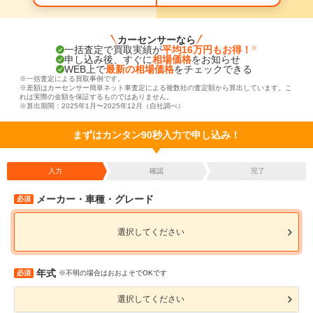
カーセンサーなら
一括査定で買取実績が
平均16万円もお得！
※
申し込み後、すぐに
相場価格
をお知らせ
WEB上で
最新の相場価格
をチェックできる
※一括査定による買取事例です。
※差額はカーセンサー簡単ネット車査定による複数社の査定額から算出しています。こ
れは実際の金額を保証するものではありません。
※算出期間：2025年1月〜2025年12月（自社調べ）
まずはカンタン90秒入力で申し込み！
入力
確認
完了
メーカー・車種・グレード
必須
選択してください
年式
必須
※不明の場合はおおよそでOKです
選択してください