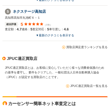
ネクステージ高知店
5
高知県高知市丸池町６－１
5
総合評価
（7件）
4.7
5
5
4.6
査定額：
連絡：
査定対応：
車引渡し：
▼
最新のクチコミを表示する
買取店満足度ランキングを見る
JPUC適正買取店
JPUC適正買取店とは、お客様に安心していただく様々な消費者保護のため
の基準を遵守し、要件をクリアした、一般社団法人日本自動車購入協会
（JPUC）が認定する買取店のことです。
JPUC適正買取店一覧を見る
カーセンサー簡単ネット車査定とは