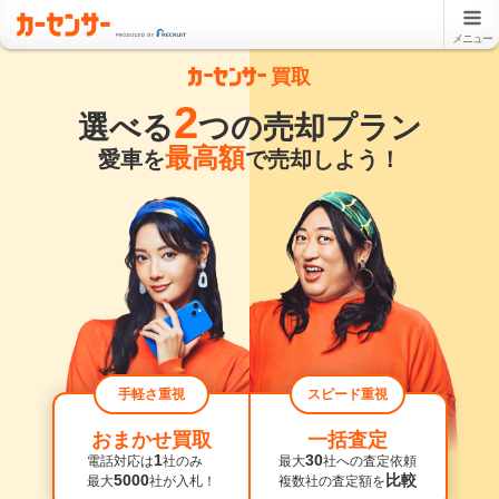
メニュー
買取
2
選べる
つの売却プラン
最高額
愛車を
で売却しよう！
手軽さ重視
スピード重視
おまかせ買取
一括査定
1
30
電話対応は
社のみ
最大
社への査定依頼
5000
比較
最大
社が入札！
複数社の査定額を