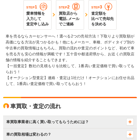
1
2
3
STEP
STEP
STEP
愛車情報を
買取店から
査定額を
入力して
電話､メール
比べて売却先
査定申し込み
でご連絡
を決める
車を売るならカーセンサーへ！選べる2つの売却方法！下取りより買取額が
高価になる方法が見つかるかも！他にもメーカー、車種、ボディタイプ別の
中古車の買取情報はもちろん、買取の流れや査定のポイントなど、初めて車
を売る方も安心の情報が満載です！五十音や都道府県から、お近くの買取店
舗の情報を紹介することもできます。
【一括査定】数社の見積もりを比較して、1番高い査定価格で買い取っても
らおう！
【オークション型査定】連絡・査定は1社だけ！オークションにお任せ出品
して、1番高い査定価格で買い取ってもらおう！
車買取・査定の流れ
車買取事業者に高く買い取ってもらうためには？
車の買取相場は変わるの？