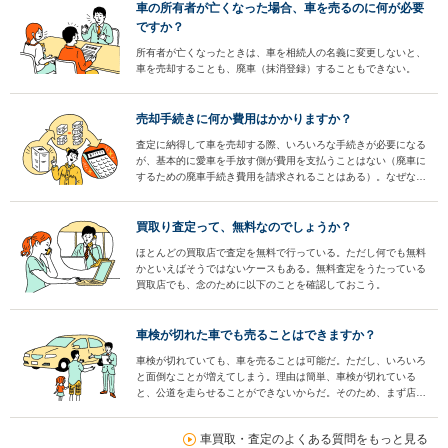
車の所有者が亡くなった場合、車を売るのに何が必要
ですか？
所有者が亡くなったときは、車を相続人の名義に変更しないと、
車を売却することも、廃車（抹消登録）することもできない。
売却手続きに何か費用はかかりますか？
査定に納得して車を売却する際、いろいろな手続きが必要になる
が、基本的に愛車を手放す側が費用を支払うことはない（廃車に
するための廃車手続き費用を請求されることはある）。なぜな
ら、そうした手続き上の費用も含めた上で査定額が提示されてい
るからだ。
買取り査定って、無料なのでしょうか？
ほとんどの買取店で査定を無料で行っている。ただし何でも無料
かといえばそうではないケースもある。無料査定をうたっている
買取店でも、念のために以下のことを確認しておこう。
車検が切れた車でも売ることはできますか？
車検が切れていても、車を売ることは可能だ。ただし、いろいろ
と面倒なことが増えてしまう。理由は簡単、車検が切れている
と、公道を走らせることができないからだ。そのため、まず店頭
に持ち込んで査定してもらうことができない。
車買取・査定のよくある質問をもっと見る