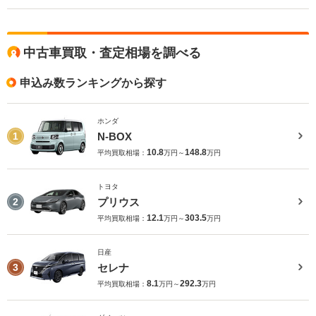
中古車買取・査定相場を調べる
申込み数ランキングから探す
ホンダ
N-BOX
1
10.8
148.8
平均買取相場：
万円～
万円
トヨタ
プリウス
2
12.1
303.5
平均買取相場：
万円～
万円
日産
セレナ
3
8.1
292.3
平均買取相場：
万円～
万円