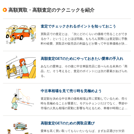
高額買取・高額査定のテクニックを紹介
査定でチェックされるポイントを知っておこう
買取店での査定とは、「次にどのくらいの価格で売ることができ
るか？」ということとほぼ同義。もちろん実際には査定額に手数
料や経費、買取店や販売店の利益などが乗って中古車価格が決ま
るわけだが、そのベースとなるのは査定額だ。
高額査定GETのためにやっておきたい愛車の手入れ
あなたの愛車は、その後に中古車販売店に並べられる未来の「商
品」だ。そう考えると、査定のポイントには次の要素があげられ
る。
中古車相場を見て売り時を見極めよう
査定額を決める中古車の価格相場は常に変動しているため、売り
時を見極めることが重要だ。モデルチェンジだけでなく、季節や
市場の人気も相場の変動に影響を与えるため、車種や時期によっ
て価格の変動パターンは様々。売却しようとしている車が今どの
パターンなのかをきちんと把握し、売り時を逃さないようにしよ
う。
高額査定GETのための買取店選び
愛車を高く買い取ってもらいたいならば、まずお店選びが大切