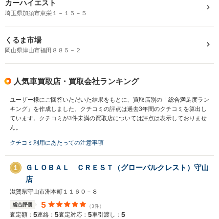
カーハイエスト
埼玉県加須市東栄１－１５－５
くるま市場
岡山県津山市福田８８５－２
人気車買取店・買取会社ランキング
ユーザー様にご回答いただいた結果をもとに、買取店別の「総合満足度ラン
キング」を作成しました。クチコミの評点は過去3年間のクチコミを算出し
ています。クチコミが3件未満の買取店については評点は表示しておりませ
ん。
クチコミ利用にあたっての注意事項
ＧＬＯＢＡＬ ＣＲＥＳＴ（グローバルクレスト）守山
1
店
滋賀県守山市洲本町１１６０－８
5
総合評価
（3件）
5
5
5
5
査定額：
連絡：
査定対応：
車引渡し：