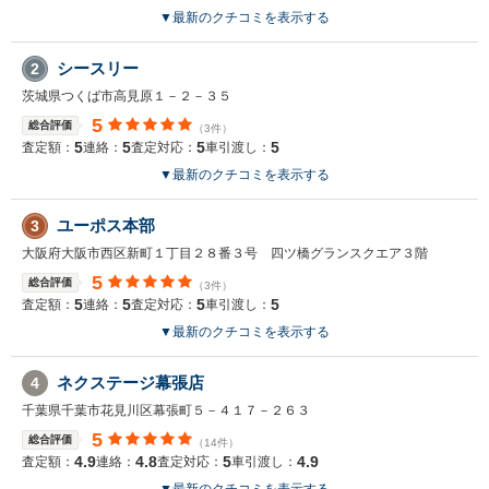
▼
最新のクチコミを表示する
シースリー
2
茨城県つくば市高見原１－２－３５
5
総合評価
（3件）
5
5
5
5
査定額：
連絡：
査定対応：
車引渡し：
▼
最新のクチコミを表示する
ユーポス本部
3
大阪府大阪市西区新町１丁目２８番３号 四ツ橋グランスクエア３階
5
総合評価
（3件）
5
5
5
5
査定額：
連絡：
査定対応：
車引渡し：
▼
最新のクチコミを表示する
ネクステージ幕張店
4
千葉県千葉市花見川区幕張町５－４１７－２６３
5
総合評価
（14件）
4.9
4.8
5
4.9
査定額：
連絡：
査定対応：
車引渡し：
▼
最新のクチコミを表示する