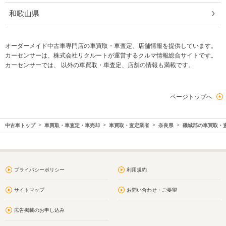
和歌山県
オーダーメイド中古車専門店の車買取・車査定、店舗情報を提供しています。
カーセンサーは、株式会社リクルートが運営するクルマ情報総合サイトです。
カーセンサーでは、 以外の車買取・車査定、店舗の情報も満載です。
ページトップへ
中古車トップ
車買取・車査定・車売却
車買取・査定業者
奈良県
磯城郡の車買取・
プライバシーポリシー
利用規約
サイトマップ
お問い合わせ・ご要望
広告掲載のお申し込み