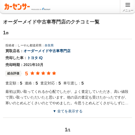
メニュー
オーダーメイド中古車専門店のクチコミ一覧
1
件
投稿者：しーやん
都道府県：
奈良県
買取店名：
オーダーメイド中古車専門店
売却した車：
トヨタ iQ
売却時期：2021年10月
5
総合評価
5
5
5
5
査定額：
連絡：
査定対応：
車引渡し：
最初は買い取ってくれるか心配でしたが、よく査定していただき、高い値段
で買い取っていただいたと思います。他の店の査定も受けたかったですが、
寒いのとめんどくさいのとでやめました。今思うとめんどくさがらしずにや
っておいたらよかった
▼ 全てを表示する
1
/1