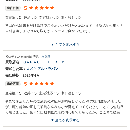
5
総合評価
5
5
5
5
査定額：
連絡：
査定対応：
車引渡し：
初回から出来るだけ高額でご提示いただけたと思います。金額のやり取りと
車引き渡しまでのやり取りがスムーズで良かったです。
▼ 全てを表示する
投稿者：Chatoci
都道府県：
奈良県
買取店名：
ＧＡＲＡＧＥ Ｔ．Ｒ．Ｙ
売却した車：
スズキ アルトラパン
売却時期：2020年4月
5
総合評価
5
5
5
5
査定額：
連絡：
査定対応：
車引渡し：
初めて来店した時の従業員の対応が素晴らしかった その後何度か来店した
が、顔や趣味の事を従業員さんみんなが覚えていてくださり、とても心地良
く感じました。色々な自動車販売店に伺わせてもらったが、ここまで従業員
の教育が行き届いていて、素晴らしいショップは今まで見たことがありませ
▼ 全てを表示する
んでした。