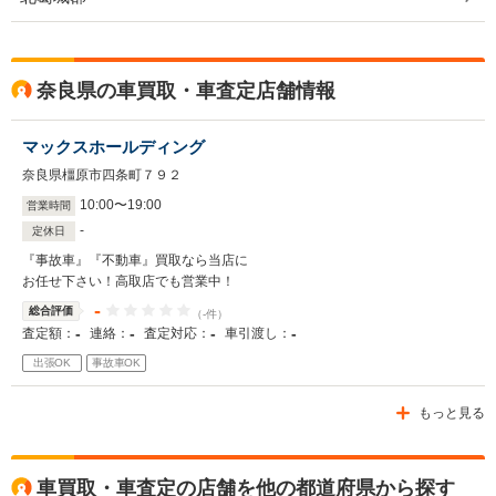
奈良県の車買取・車査定店舗情報
マックスホールディング
奈良県橿原市四条町７９２
10
:
00
〜
19
:
00
営業時間
-
定休日
『事故車』『不動車』買取なら当店に
お任せ下さい！高取店でも営業中！
-
総合評価
（-件）
-
-
-
-
査定額：
連絡：
査定対応：
車引渡し：
出張OK
事故車OK
もっと見る
車買取・車査定の店舗を他の都道府県から探す