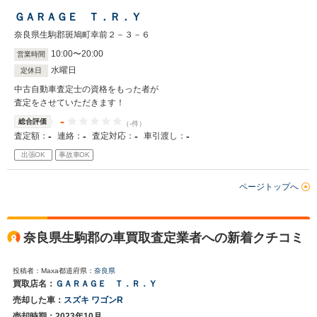
ＧＡＲＡＧＥ Ｔ．Ｒ．Ｙ
奈良県生駒郡斑鳩町幸前２－３－６
10
:
00
〜
20
:
00
営業時間
水曜日
定休日
中古自動車査定士の資格をもった者が
査定をさせていただきます！
-
総合評価
（-件）
-
-
-
-
査定額：
連絡：
査定対応：
車引渡し：
出張OK
事故車OK
ページトップへ
奈良県生駒郡の車買取査定業者への新着クチコミ
投稿者：Maxa
都道府県：
奈良県
買取店名：
ＧＡＲＡＧＥ Ｔ．Ｒ．Ｙ
売却した車：
スズキ ワゴンR
売却時期：2023年10月