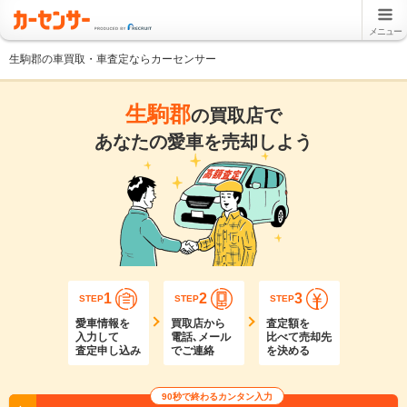
メニュー
生駒郡の車買取・車査定ならカーセンサー
生駒郡
の買取店で
あなたの愛車を売却しよう
1
2
3
STEP
STEP
STEP
愛車情報を
買取店から
査定額を
入力して
電話､メール
比べて売却先
査定申し込み
でご連絡
を決める
90秒で終わるカンタン入力