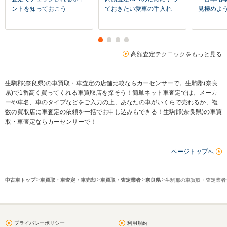
ントを知っておこう
ておきたい愛車の手入れ
見極めよ
高額査定テクニックをもっと見る
生駒郡(奈良県)の車買取・車査定の店舗比較ならカーセンサーで。生駒郡(奈良
県)で1番高く買ってくれる車買取店を探そう！簡単ネット車査定では、メーカ
ーや車名、車のタイプなどをご入力の上、あなたの車がいくらで売れるか、複
数の買取店に車査定の依頼を一括でお申し込みもできる！生駒郡(奈良県)の車買
取・車査定ならカーセンサーで！
ページトップへ
中古車トップ
車買取・車査定・車売却
車買取・査定業者
奈良県
生駒郡の車買取・査定業者
プライバシーポリシー
利用規約