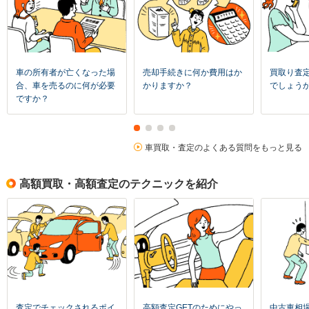
車の所有者が亡くなった場
売却手続きに何か費用はか
買取り査
合、車を売るのに何が必要
かりますか？
でしょう
ですか？
車買取・査定のよくある質問をもっと見る
高額買取・高額査定のテクニックを紹介
査定でチェックされるポイ
高額査定GETのためにやっ
中古車相