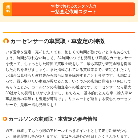
90
秒で終わるカンタン入力
無
一括査定依頼スタート
料
カーセンサーの車買取・車査定の特徴
いざ愛車を査定・売却したくても、忙しくて時間が割けないときもあるでし
ょう。時間が取れない時こそ、24時間いつでも見積もり可能なカーセンサー
を使って、ちょっとした時間で買取比較をして、最も高額な査定金額を提示
したお店を選びましょう。また掲載されている買取業者で、査定されたくな
い場合は見積もり依頼先から該当店舗を除外することも可能です。店舗によ
って、買い取りたい車種が異なるため、いくつかの店舗に見積もりを出して
もらうことが、カールソンの高額査定への近道です。カーセンサーなら最大
30社からの見積もりができますし、もちろん、基本的にどんな車（輸入車や
事故歴有の車等）も査定が可能です。リクルートが運営する安心のカーセン
サーで、是非一括お見積りを！
カールソンの車買取・車査定の参考情報
通常、買取してもらう際のアピールすべきポイントとして走行距離が少な
い、修復歴無し等がありますが、実はそれ以外の項目もたくさんあります。