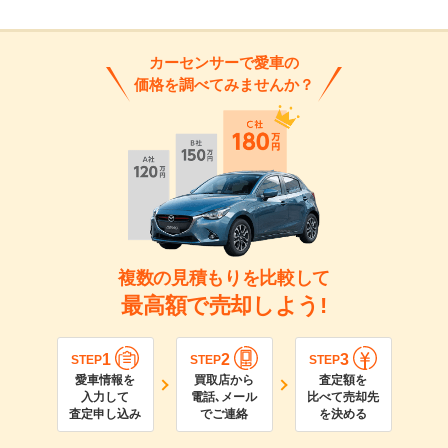
カーセンサーで愛車の
価格を調べてみませんか？
複数の見積もりを比較して
最高額で売却しよう!
1
2
3
STEP
STEP
STEP
愛車情報を
買取店から
査定額を
入力して
電話､メール
比べて売却先
査定申し込み
でご連絡
を決める