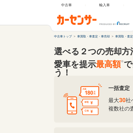
中古車
輸入車
中古車トップ
車買取・車査定・車売却
車買取・査定
選べる２つの売却方
愛車を提示
最高額
※
で
う！
一括査定
30
最大
社
複数社の