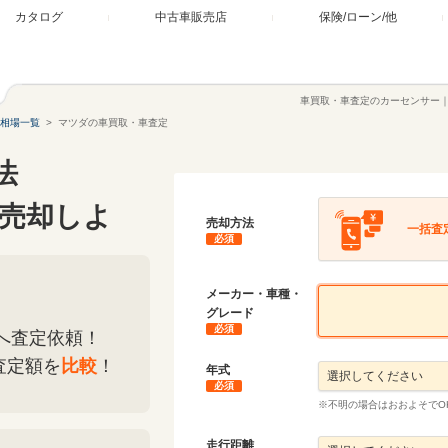
カタログ
中古車販売店
保険/ローン/他
車買取・車査定のカーセンサー
相場一覧
マツダの車買取・車査定
法
売却しよ
売却方法
一括査
必須
メーカー・車種・
グレード
必須
へ査定依頼！
査定額を
比較
！
年式
必須
※不明の場合はおおよそでO
走行距離