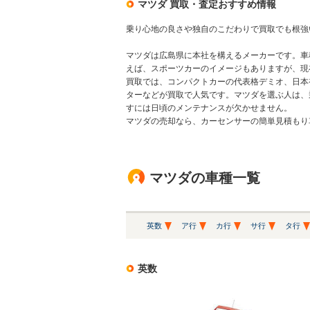
マツダ 買取・査定おすすめ情報
乗り心地の良さや独自のこだわりで買取でも根強
マツダは広島県に本社を構えるメーカーです。車
えば、スポーツカーのイメージもありますが、現
買取では、コンパクトカーの代表格デミオ、日本初
ターなどが買取で人気です。マツダを選ぶ人は、
すには日頃のメンテナンスが欠かせません。
マツダの売却なら、カーセンサーの簡単見積もり
マツダの車種一覧
英数
ア行
カ行
サ行
タ行
英数