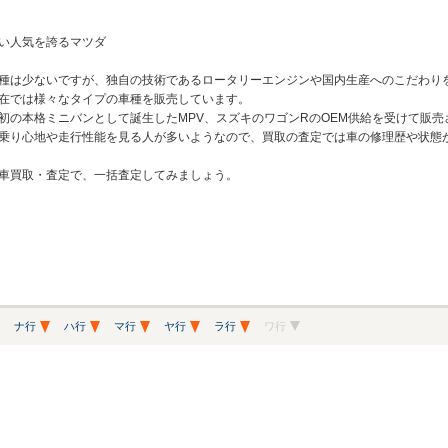
い人気を誇るマツダ
種は少ないですが、独自の技術であるロータリーエンジンや国内生産へのこだわり
在では様々なタイプの車種を販売しています。
の本格ミニバンとして誕生したMPV、スズキのワゴンRのOEM供給を受けて販売さ
乗り心地や走行性能を見る人が多いようなので、買取の査定では車の修理歴や状態
車買取・査定で、一括査定してみましょう。
ナ行
ハ行
マ行
ヤ行
ラ行
ワ行