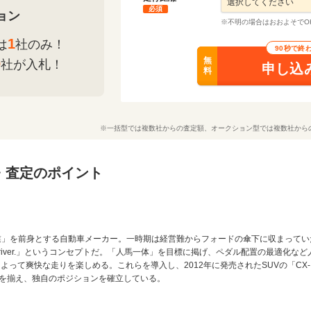
必須
ョン
※不明の場合はおおよそでO
1
は
社のみ！
90秒で終
無
0
社が入札！
申し込
料
※一括型では複数社からの査定額、オークション型では複数社から
・査定のポイント
業」を前身とする自動車メーカー。一時期は経営難からフォードの傘下に収まってい
driver.」というコンセプトだ。「人馬一体」を目標に掲げ、ペダル配置の最適化
って爽快な走りを楽しめる。これらを導入し、2012年に発売されたSUVの「CX-５
を揃え、独自のポジションを確立している。