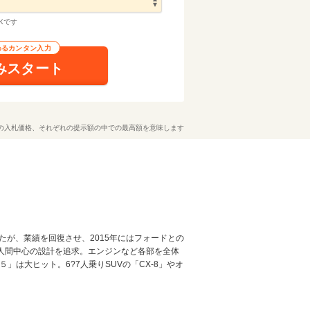
Kです
わるカンタン入力
みスタート
の入札価格、それぞれの提示額の中での最高額を意味します
たが、業績を回復させ、2015年にはフォードとの
など人間中心の設計を追求。エンジンなど各部を全体
」は大ヒット。6?7人乗りSUVの「CX-8」やオ