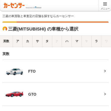
メニュー
三菱の車買取と車査定の店舗を探すならカーセンサー
三菱(MITSUBISHI) の車種から選択
英数
ア
カ
サ
タ
ナ
ハ
マ
ヤ
ラ
ワ
英数
FTO
GTO