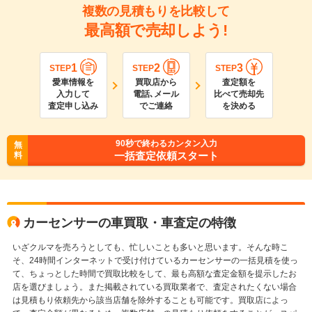
複数の見積もりを比較して
最高額で売却しよう!
1
2
3
STEP
STEP
STEP
愛車情報を
買取店から
査定額を
入力して
電話､メール
比べて売却先
査定申し込み
でご連絡
を決める
90
秒で終わるカンタン入力
無
一括査定依頼スタート
料
カーセンサーの車買取・車査定の特徴
いざクルマを売ろうとしても、忙しいことも多いと思います。そんな時こ
そ、24時間インターネットで受け付けているカーセンサーの一括見積を使っ
て、ちょっとした時間で買取比較をして、最も高額な査定金額を提示したお
店を選びましょう。また掲載されている買取業者で、査定されたくない場合
は見積もり依頼先から該当店舗を除外することも可能です。買取店によっ