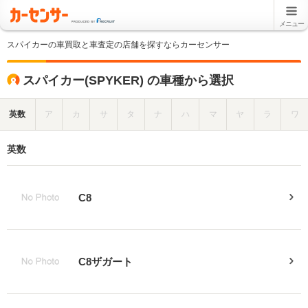
メニュー
スパイカーの車買取と車査定の店舗を探すならカーセンサー
スパイカー(SPYKER) の車種から選択
英数
ア
カ
サ
タ
ナ
ハ
マ
ヤ
ラ
ワ
英数
C8
C8ザガート