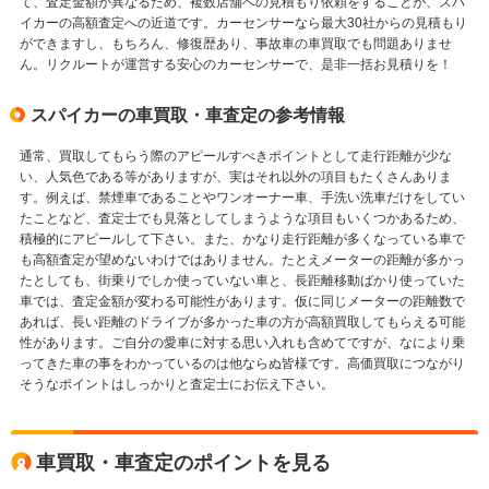
て、査定金額が異なるため、複数店舗への見積もり依頼をすることが、スパ
イカーの高額査定への近道です。カーセンサーなら最大30社からの見積もり
ができますし、もちろん、修復歴あり、事故車の車買取でも問題ありませ
ん。リクルートが運営する安心のカーセンサーで、是非一括お見積りを！
スパイカーの車買取・車査定の参考情報
通常、買取してもらう際のアピールすべきポイントとして走行距離が少な
い、人気色である等がありますが、実はそれ以外の項目もたくさんありま
す。例えば、禁煙車であることやワンオーナー車、手洗い洗車だけをしてい
たことなど、査定士でも見落としてしまうような項目もいくつかあるため、
積極的にアピールして下さい。また、かなり走行距離が多くなっている車で
も高額査定が望めないわけではありません。たとえメーターの距離が多かっ
たとしても、街乗りでしか使っていない車と、長距離移動ばかり使っていた
車では、査定金額が変わる可能性があります。仮に同じメーターの距離数で
あれば、長い距離のドライブが多かった車の方が高額買取してもらえる可能
性があります。ご自分の愛車に対する思い入れも含めてですが、なにより乗
ってきた車の事をわかっているのは他ならぬ皆様です。高価買取につながり
そうなポイントはしっかりと査定士にお伝え下さい。
車買取・車査定のポイントを見る