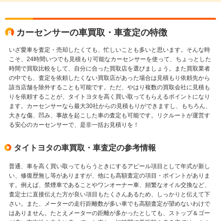
カーセンサーの車買取・車査定の特徴
いざ愛車を査定・売却したくても、忙しいことも多いと思います。そんな時
こそ、24時間いつでも見積もり可能なカーセンサーを使って、ちょっとした
時間で買取比較をして、自分に合った買取店を選びましょう。また買取業者
の中でも、査定を依頼したくない買取店があった場合は見積もり依頼先から
該当店舗を除外することも可能です。ただ、やはり複数の買取会社に見積も
りを依頼することが、タイトヨタを高く買い取ってもらえるポイントになり
ます。カーセンサーなら最大30社からの見積もりができますし、もちろん、
大きな傷、凹み、事故を起こした車の査定も可能です。リクルートが運営す
る安心のカーセンサーで、是非一括お見積りを！
タイトヨタの車買取・車査定の参考情報
普通、車を高く買い取ってもらうときにするアピール項目として年式が新し
い、修復歴無し等がありますが、他にも高額査定の項目・ポイントがありま
す。例えば、禁煙車であることやワンオーナー車、頻繁なオイル交換など、
査定士に直接伝えた方が良い項目もたくさんあるため、しっかりと伝えて下
さい。また、メーターの走行距離数が多い車でも高額査定が望めないわけで
はありません。たとえメーターの距離が多かったとしても、ストップ＆ゴー