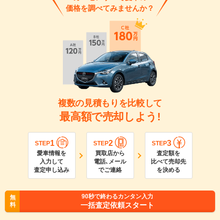
価格を調べてみませんか？
複数の見積もりを比較して
最高額で売却しよう!
1
2
3
STEP
STEP
STEP
愛車情報を
買取店から
査定額を
入力して
電話､メール
比べて売却先
査定申し込み
でご連絡
を決める
90
秒で終わるカンタン入力
無
一括査定依頼スタート
料