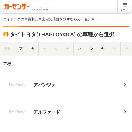
メニュー
タイトヨタの車買取と車査定の店舗を探すならカーセンサー
タイトヨタ(THAI-TOYOTA) の車種から選択
英数
ア
カ
サ
タ
ナ
ハ
マ
ヤ
ラ
ワ
ア行
アバンツァ
アルファード