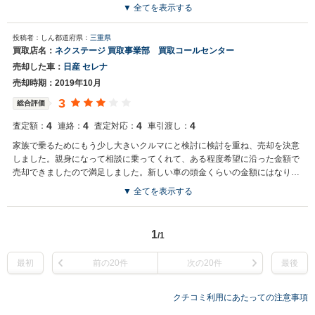
した気分です。
▼ 全てを表示する
投稿者：しん
都道府県：
三重県
買取店名：
ネクステージ 買取事業部 買取コールセンター
売却した車：
日産 セレナ
売却時期：2019年10月
3
総合評価
4
4
4
4
査定額：
連絡：
査定対応：
車引渡し：
家族で乗るためにもう少し大きいクルマにと検討に検討を重ね、売却を決意
しました。親身になって相談に乗ってくれて、ある程度希望に沿った金額で
売却できましたので満足しました。新しい車の頭金くらいの金額にはなりま
した。
▼ 全てを表示する
1
/1
最初
前の20件
次の20件
最後
クチコミ利用にあたっての注意事項