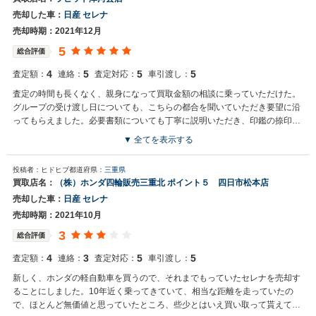
売却した車：
日産 セレナ
売却時期：2021年12月
5
総合評価
4
5
5
5
査定額：
連絡：
査定対応：
車引渡し：
査定の時間も長くなく、親身になって買取金額の相談に乗っていただけた。
グループの受け渡し日についても、こちらの都合を聞いていただき要望に沿
ってもらえました。必要書類についても丁寧に説明いただき、印鑑の捺印箇
所についても分かりやすく説明していただきました。
▼ 全てを表示する
投稿者：ヒドヒブ
都道府県：
三重県
買取店名：
（株）ホンダ四輪販売三重北 ポイント５ 四日市松本店
売却した車：
日産 セレナ
売却時期：2021年10月
3
総合評価
4
3
5
5
査定額：
連絡：
査定対応：
車引渡し：
新しく、ホンダの軽自動車を買うので、それまでもっていたセレナを売却す
ることにしました。10年近く乗ってきていて、相当な距離を走っていたの
で、ほとんど無価値と思っていたところ、些少とはいえ買い取って貰えて得