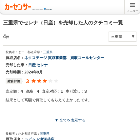
メニュー
三重県でセレナ（日産）を売却した人のクチコミ一覧
4
件
投稿者：まー、
都道府県：
三重県
買取店名：
ネクステージ 買取事業部 買取コールセンター
売却した車：
日産 セレナ
売却時期：2024年9月
3
総合評価
4
4
1
3
査定額：
連絡：
査定対応：
車引渡し：
結果として高額で買取してもらえてよかったです。
▼ 全てを表示する
投稿者：たあ
都道府県：
三重県
買取店名：
ラビット津河芸店