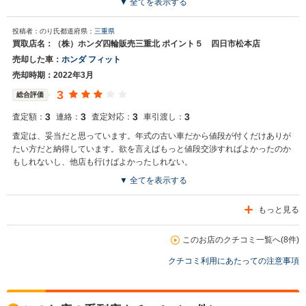
▼ 全てを表示する
投稿者：のり氏
都道府県：
三重県
買取店名：（株）ホンダ四輪販売三重北 ポイント５ 四日市松本店
売却した車：
ホンダ フィット
売却時期：2022年3月
3
総合評価
3
3
3
3
査定額：
連絡：
査定対応：
車引渡し：
査定は、妥当だと思っています。年式の古い車だから値段が付くだけありが
たい方だと納得しています。欲を言えばもっと値段交渉すればよかったのか
もしれないし、他店も行けばよかったしれない。
▼ 全てを表示する
もっと見る
このお店のクチコミ一覧へ(8件)
クチコミ利用にあたっての注意事項