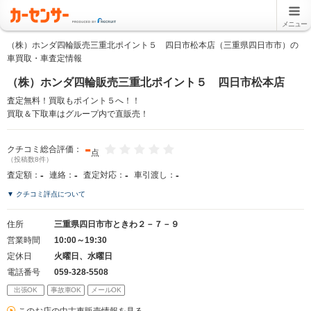
メニュー
（株）ホンダ四輪販売三重北ポイント５ 四日市松本店（三重県四日市市）の
車買取・車査定情報
（株）ホンダ四輪販売三重北ポイント５ 四日市松本店
査定無料！買取もポイント５へ！！
買取＆下取車はグループ内で直販売！
-
クチコミ総合評価：
点
（投稿数8件）
-
-
-
-
査定額：
連絡：
査定対応：
車引渡し：
▼ クチコミ評点について
住所
三重県四日市市ときわ２－７－９
営業時間
10:00～19:30
定休日
火曜日、水曜日
電話番号
059-328-5508
出張OK
事故車OK
メールOK