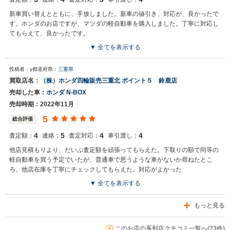
新車買い替えとともに、手放しました。新車の値引き、対応が、良かったで
す。ホンダのお店ですが、マツダの軽自動車を購入しました。丁寧に対応し
てもらえて、良かったです。
▼ 全てを表示する
投稿者：y
都道府県：
三重県
買取店名：
（株）ホンダ四輪販売三重北 ポイント５ 鈴鹿店
売却した車：
ホンダ N-BOX
売却時期：2022年11月
5
総合評価
4
5
4
4
査定額：
連絡：
査定対応：
車引渡し：
他店見積もりより、だいぶ査定額を頑張ってもらえた。下取りの額で同等の
軽自動車を買う予定でいたが、普通車で思うような車がないか尋ねたとこ
ろ、他店在庫を丁寧にチェックしてもらえた。対応がよかった
▼ 全てを表示する
もっと見る
このお店の系列店クチコミ一覧へ(23件)