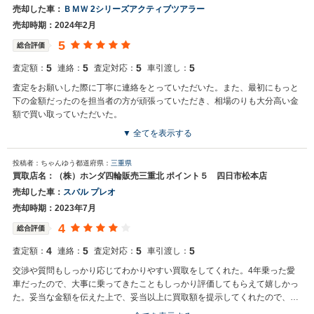
売却した車：
ＢＭＷ 2シリーズアクティブツアラー
売却時期：2024年2月
5
総合評価
5
5
5
5
査定額：
連絡：
査定対応：
車引渡し：
査定をお願いした際に丁寧に連絡をとっていただいた。また、最初にもっと
下の金額だったのを担当者の方が頑張っていただき、相場のりも大分高い金
額で買い取っていただいた。
▼ 全てを表示する
投稿者：ちゃんゆう
都道府県：
三重県
買取店名：（株）ホンダ四輪販売三重北 ポイント５ 四日市松本店
売却した車：
スバル プレオ
売却時期：2023年7月
4
総合評価
4
5
5
5
査定額：
連絡：
査定対応：
車引渡し：
交渉や質問もしっかり応じてわかりやすい買取をしてくれた。4年乗った愛
車だったので、大事に乗ってきたこともしっかり評価してもらえて嬉しかっ
た。妥当な金額を伝えた上で、妥当以上に買取額を提示してくれたので、納
得して売却できた。