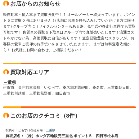
お店からのお知らせ
軽自動車～輸入車まで買取強化中！！ オールメーカー取扱っています。 ポイン
ト５に買取０円はありません！(店舗にお車を持ち込みしていただける方に限り
ます) グループ内にリサイクルセンターもある為、低年式や多走行車両でも買取
可能です！ 良質車の買取＆下取車はグループ内で直販売いたします！流通コス
トをかけない為、高価買取に自信があります！ 査定経験豊富なスタッフが、お
客様の愛車ご売却のお手伝いをさせていただきます。 まずは無料査定依頼か
ら！ お気軽にお問い合わせ、ご相談ください！
買取対応エリア
三重県
伊賀市、員弁郡東員町、いなべ市、桑名郡木曽岬町、桑名市、三重郡朝日町、
三重郡川越町、三重郡菰野町、四日市市
このお店のクチコミ（8件）
投稿者：ともすけ
都道府県：
三重県
買取店名：（株）ホンダ四輪販売三重北 ポイント５ 四日市松本店