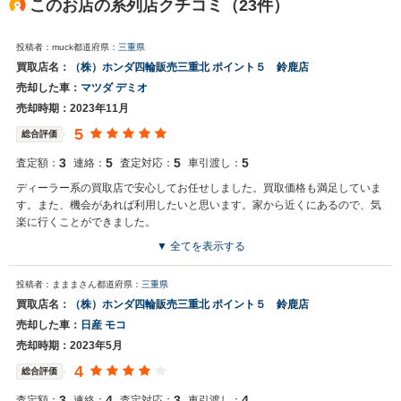
このお店の系列店クチコミ（23件）
投稿者：muck
都道府県：
三重県
買取店名：
（株）ホンダ四輪販売三重北 ポイント５ 鈴鹿店
売却した車：
マツダ デミオ
売却時期：2023年11月
5
総合評価
3
5
5
5
査定額：
連絡：
査定対応：
車引渡し：
ディーラー系の買取店で安心してお任せしました。買取価格も満足していま
す。また、機会があれば利用したいと思います。家から近くにあるので、気
楽に行くことができました。
▼ 全てを表示する
投稿者：まままさん
都道府県：
三重県
買取店名：
（株）ホンダ四輪販売三重北 ポイント５ 鈴鹿店
売却した車：
日産 モコ
売却時期：2023年5月
4
総合評価
3
4
3
4
査定額：
連絡：
査定対応：
車引渡し：