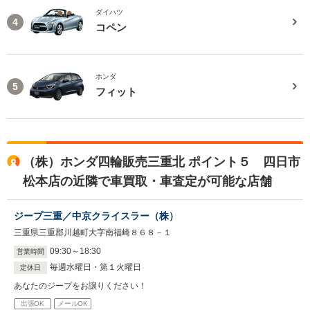
ダイハツ
4
コペン
ホンダ
5
フィット
（株）ホンダ四輪販売三重北 ポイント５ 四日市
松本店の近隣で車買取・車査定が可能な店舗
ジープ三重／中京クライスラー（株）
三重県三重郡川越町大字南福崎８６８－１
09
:
30
～
18
:
30
営業時間
毎週水曜日・第１火曜日
定休日
あなたのジープをお譲りください！
出張OK
メールOK