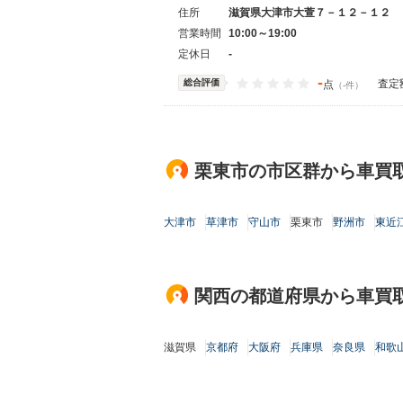
住所
滋賀県大津市大萱７－１２－１２
営業時間
10:00～19:00
定休日
-
-
総合評価
査定
点
（-件）
栗東市の市区群から車買
大津市
草津市
守山市
栗東市
野洲市
東近
関西の都道府県から車買
滋賀県
京都府
大阪府
兵庫県
奈良県
和歌