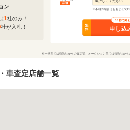
必須
ョン
※不明の場合はおおよそでO
1
は
社のみ！
90秒で終
無
0
社が入札！
申し込
料
※一括型では複数社からの査定額、オークション型では複数社から
・車査定店舗一覧