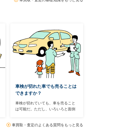
車買取・査定の基礎知識をもっと見る
19項目ある。中には日頃の使い方次
第でマイナス査定を避けられるもの
もある。まずは19項目中のベーシッ
クな10項目を見ていこう。
車検が切れた車でも売ることは
できますか？
車検が切れていても、車を売ること
は可能だ。ただし、いろいろと面倒
なことが増えてしまう。理由は簡
単、車検が切れていると、公道を走
車買取・査定のよくある質問をもっと見る
らせることができないからだ。その
ため、まず店頭に持ち込んで査定し
てもらうことができない。