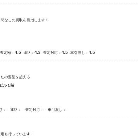
手間なしの買取を目指します！
4.5
4.3
4.5
4.5
査定額：
連絡：
査定対応：
車引渡し：
なたの要望を超える
ビル１階
-
-
-
-
額：
連絡：
査定対応：
車引渡し：
査定も行っています！