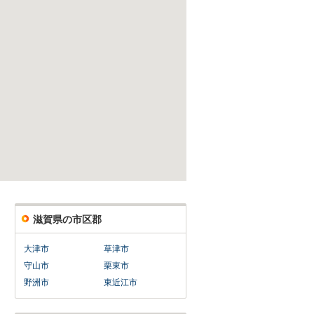
滋賀県の市区郡
大津市
草津市
守山市
栗東市
野洲市
東近江市