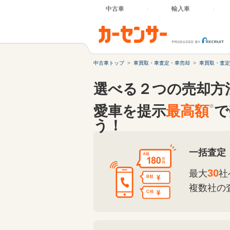
中古車
輸入車
中古車トップ
車買取・車査定・車売却
車買取・査定
選べる２つの売却方
愛車を提示
最高額
※
で
う！
一括査定
30
最大
社
複数社の