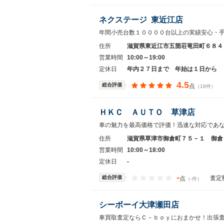
ネクステージ 東近江店
年間小売台数１００００台以上の実績安心・
住所
滋賀県東近江市五箇荘竜田町６８４
営業時間
10:00～19:00
定休日
年内２７日まで 年始は１日から
4.5
総合評価
点
（19件）
ＨＫＣ ＡＵＴＯ 草津店
車の魅力を最高価格で評価！迅速な対応であ
住所
滋賀県草津市御倉町７５－１ 御倉
営業時間
10:00～18:00
定休日
-
-
総合評価
査定
点
（-件）
シーボーイ大津瀬田店
車買取査定ならＣ－ｂｏｙにおまかせ！出張