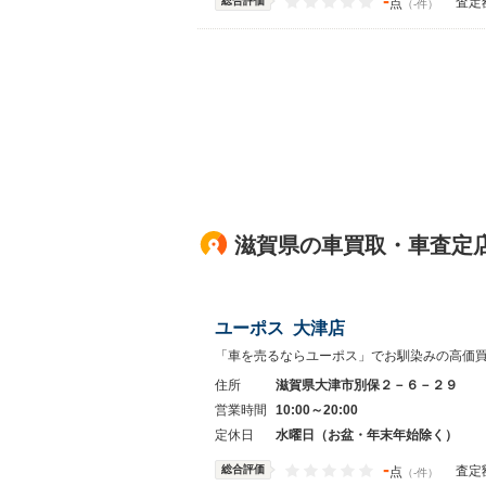
-
総合評価
査定
点
（-件）
滋賀県の車買取・車査定
ユーポス 大津店
「車を売るならユーポス」でお馴染みの高価
住所
滋賀県大津市別保２－６－２９
営業時間
10:00～20:00
定休日
水曜日（お盆・年末年始除く）
-
総合評価
査定
点
（-件）