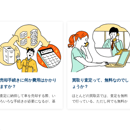
たうえで、自分により適した方法を
になりそうな装備を、下記で解説し
選ぶことが大切。そこで両者のメリ
よう。
ットとデメリット、オトクに車を売
るためのポイント、手続きの方法な
どを解説する。まずは両者の違いか
ら説明しよう。
売却手続きに何か費用はかかり
買取り査定って、無料なのでし
ますか？
ょうか？
査定に納得して車を売却する際、い
ほとんどの買取店では、査定を無料
ろいろな手続きが必要になるが、基
で行っている。ただし何でも無料か
本的に愛車を手放す側が費用を支払
といえばそうではないケースもあ
うことはない（廃車にするための廃
る。無料査定をうたっている買取店
車手続き費用を請求されることはあ
でも、念のために以下のことを確認
る）。なぜなら、そうした手続き上
しておこう。
の費用も含めた上で査定額が提示さ