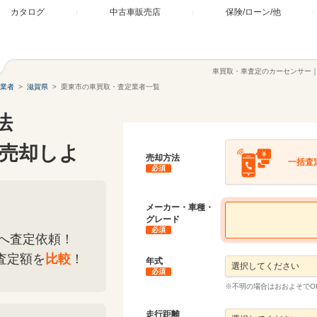
カタログ
中古車販売店
保険/ローン/他
車買取・車査定のカーセンサー
業者
滋賀県
栗東市の車買取・査定業者一覧
法
売却しよ
売却方法
一括査
必須
メーカー・車種・
グレード
必須
へ査定依頼！
査定額を
比較
！
年式
必須
※不明の場合はおおよそでO
走行距離