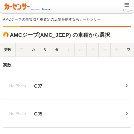
メニュー
AMCジープの車買取と車査定の店舗を探すならカーセンサー
AMCジープ(AMC_JEEP) の車種から選択
英数
ア
カ
サ
タ
ナ
ハ
マ
ヤ
ラ
ワ
英数
CJ7
CJ5