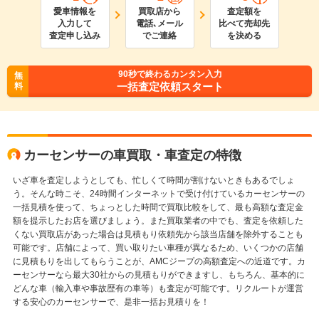
愛車情報を
買取店から
査定額を
入力して
電話､メール
比べて売却先
査定申し込み
でご連絡
を決める
90
秒で終わるカンタン入力
無
一括査定依頼スタート
料
カーセンサーの車買取・車査定の特徴
いざ車を査定しようとしても、忙しくて時間が割けないときもあるでしょ
う。そんな時こそ、24時間インターネットで受け付けているカーセンサーの
一括見積を使って、ちょっとした時間で買取比較をして、最も高額な査定金
額を提示したお店を選びましょう。また買取業者の中でも、査定を依頼した
くない買取店があった場合は見積もり依頼先から該当店舗を除外することも
可能です。店舗によって、買い取りたい車種が異なるため、いくつかの店舗
に見積もりを出してもらうことが、AMCジープの高額査定への近道です。カ
ーセンサーなら最大30社からの見積もりができますし、もちろん、基本的に
どんな車（輸入車や事故歴有の車等）も査定が可能です。リクルートが運営
する安心のカーセンサーで、是非一括お見積りを！