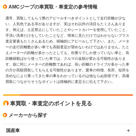
AMCジープの車買取・車査定の参考情報
通常、買取してもらう際のアピールすべきポイントとして走行距離が少な
い、人気色である等がありますが、実はそれ以外の項目もたくさんありま
す。例えば、土足禁止にしていたことやシートカバーを使用していたこと、
手洗い洗車だけをしていたことなど、簡単に見ただけではわからないプラス
査定要素もたくさんあるため、積極的にアピールして下さい。また、メータ
ーの走行距離数が多い車でも高額査定が望めないわけではありません。たと
えメーターの距離が多かったとしても、街乗りでしか使っていない車と、長
距離移動ばかり使っていた車では、クルマの金額が変わる可能性がありま
す。仮に同じメーターの距離数であれば、長い距離のドライブが多かった車
の方が高額買取してもらえる可能性があります。愛車の特徴、長所、短所を
含めなにより乗ってきた車の事をわかっているのは他ならぬ皆様です。高価
買取につながりそうなポイントは積極的に査定士に伝えて下さい。
車買取・車査定のポイントを見る
メーカーから探す
国産車