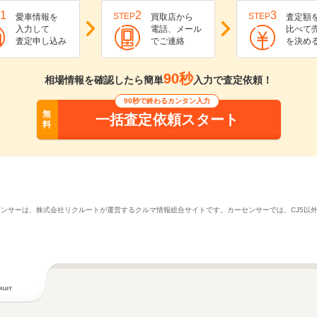
1
2
3
STEP
STEP
愛車情報を
買取店から
査定額
入力して
電話、メール
比べて
査定申し込み
でご連絡
を決め
90秒
相場情報を確認したら簡単
入力で査定依頼！
90秒で終わるカンタン入力
無
一括査定依頼スタート
料
カーセンサーは、株式会社リクルートが運営するクルマ情報総合サイトです。カーセンサーでは、CJ5