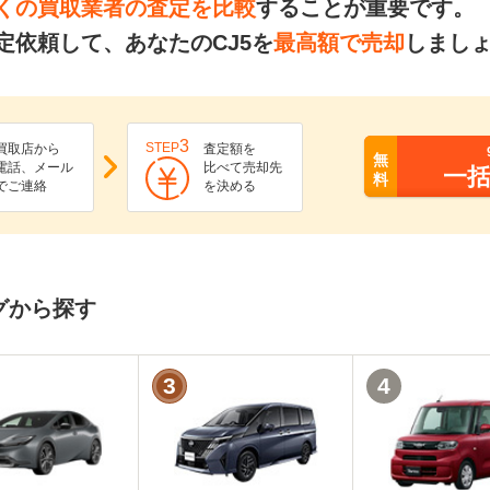
くの買取業者の査定を比較
することが重要です。
定依頼して、あなたのCJ5を
最高額で売却
しまし
3
STEP
買取店から
査定額を
無
電話、メール
比べて売却先
一
料
でご連絡
を決める
グから探す
3
4