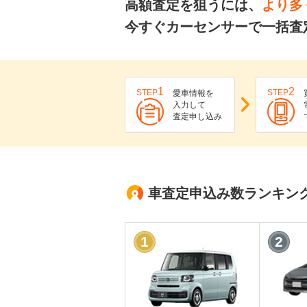
高額査定を狙うには、
より多
今すぐカーセンサーで一括査
1
2
STEP
STEP
愛車情報を
入力して
査定申し込み
車査定申込み数ランキン
1
2