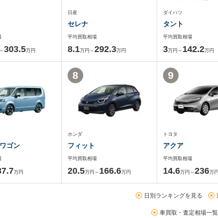
日産
ダイハツ
セレナ
タント
場
平均買取相場
平均買取相場
303.5
8.1
292.3
3
142.2
～
万円
万円～
万円
万円～
万円
8
9
ホンダ
トヨタ
ワゴン
フィット
アクア
場
平均買取相場
平均買取相場
87.7
20.5
166.6
14.6
236
万円
万円～
万円
万円～
万
日別ランキングを見る
車買取・査定相場一覧