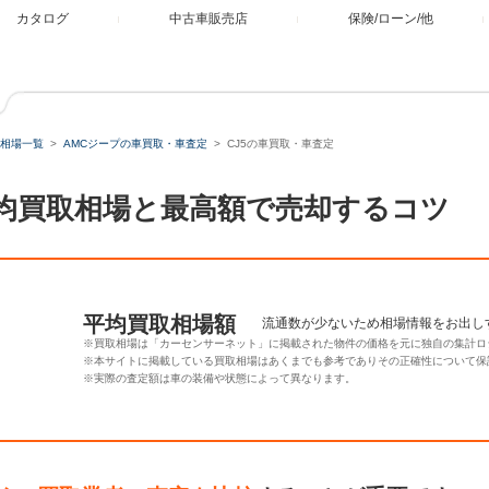
カタログ
中古車販売店
保険/ローン/他
相場一覧
AMCジープの車買取・車査定
CJ5の車買取・車査定
平均買取相場と最高額で売却するコツ
平均買取相場額
流通数が少ないため相場情報をお出し
※買取相場は「カーセンサーネット」に掲載された物件の価格を元に独自の集計ロ
※本サイトに掲載している買取相場はあくまでも参考でありその正確性について保
※実際の査定額は車の装備や状態によって異なります。