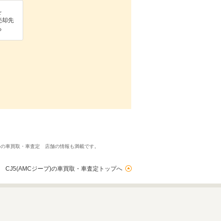
を
売却先
る
以外の車買取・車査定 店舗の情報も満載です。
CJ5(AMCジープ)の車買取・車査定トップへ