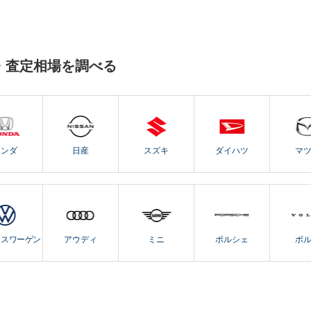
・査定相場を調べる
ホンダ
日産
スズキ
ダイハツ
マ
クスワーゲン
アウディ
ミニ
ポルシェ
ボ