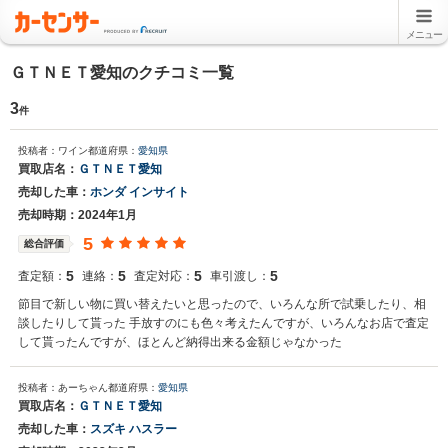
メニュー
ＧＴＮＥＴ愛知のクチコミ一覧
3
件
投稿者：ワイン
都道府県：
愛知県
買取店名：
ＧＴＮＥＴ愛知
売却した車：
ホンダ インサイト
売却時期：2024年1月
5
総合評価
5
5
5
5
査定額：
連絡：
査定対応：
車引渡し：
節目で新しい物に買い替えたいと思ったので、いろんな所で試乗したり、相
談したりして貰った 手放すのにも色々考えたんですが、いろんなお店で査定
して貰ったんですが、ほとんど納得出来る金額じゃなかった
投稿者：あーちゃん
都道府県：
愛知県
買取店名：
ＧＴＮＥＴ愛知
売却した車：
スズキ ハスラー