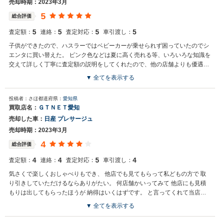
売却時期：2023年3月
5
総合評価
5
5
5
5
査定額：
連絡：
査定対応：
車引渡し：
子供ができたので、ハスラーではベビーカーが乗せられず困っていたのでシ
エンタに買い替えた。 ピンク色などは夏に高く売れる等、いろいろな知識を
交えて詳しく丁寧に査定額の説明をしてくれたので、他の店舗よりも優遇し
て選んだ。
▼ 全てを表示する
投稿者：さほ
都道府県：
愛知県
買取店名：
ＧＴＮＥＴ愛知
売却した車：
日産 プレサージュ
売却時期：2023年3月
4
総合評価
4
4
5
4
査定額：
連絡：
査定対応：
車引渡し：
気さくで楽しくおしゃべりもでき、 他店でも見てもらって私どもの方で 取
り引きしていただけるならありがたい。 何店舗かいってみて 他店にも見積
もりは出してもらったほうが 納得はいくはずです。 と言ってくれて当店を
ごり押しするんじゃなく、 誠実な対応だったな、と思った。
▼ 全てを表示する