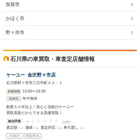
加賀市
かほく市
野々市市
石川県の車買取・車査定店舗情報
ケーユー 金沢野々市店
石川県野々市市三日市町４２－１
10
:
00
〜
19
:
30
営業時間
年中無休
定休日
創業５０年以上！安心と信頼のケーユー
買取直販だからできる高価買取！
-
総合評価
（10件）
-
-
-
-
査定額：
連絡：
査定対応：
車引渡し：
出張OK
事故車OK