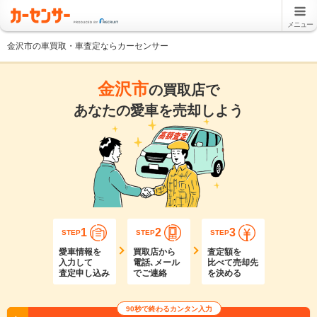
メニュー
金沢市の車買取・車査定ならカーセンサー
金沢市
の買取店で
あなたの愛車を売却しよう
1
2
3
STEP
STEP
STEP
愛車情報を
買取店から
査定額を
入力して
電話､メール
比べて売却先
査定申し込み
でご連絡
を決める
90秒で終わるカンタン入力