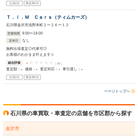
出張OK
事故車OK
Ｔ．ｉ．Ｍ Ｃａｒｓ（ティムカーズ）
石川県金沢市浅野本町２ー２６ー１２
9
:
00
〜
18
:
00
営業時間
なし
定休日
無料出張査定◎代車可◎
お客様のわがまま叶えます☆
-
総合評価
（-件）
-
-
-
-
査定額：
連絡：
査定対応：
車引渡し：
出張OK
事故車OK
ページトップへ
石川県の車買取・車査定の店舗を市区郡から探す
金沢市