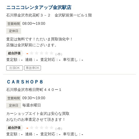
ニコニコレンタアップ金沢駅店
石川県金沢市此花町３－２ 金沢駅前第一ビル１階
08
:
00
〜
19
:
00
営業時間
定休日
査定は無料です！ただいま買取強化中！
店舗は金沢駅前にございます。
-
総合評価
（-件）
-
-
-
-
査定額：
連絡：
査定対応：
車引渡し：
出張OK
事故車OK
ＣＡＲＳＨＯＰ８
石川県金沢市稚日野町４４０ー１
09
:
30
〜
19
:
00
営業時間
毎週水曜日
定休日
カーショップエイト金沢は安心な買取
おなたのお車査定させて頂きます！
-
総合評価
（-件）
-
-
-
-
査定額：
連絡：
査定対応：
車引渡し：