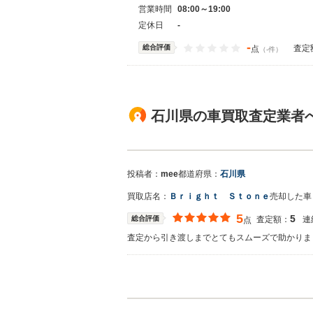
営業時間
08:00～19:00
定休日
-
-
総合評価
査定
点
（-件）
石川県の車買取査定業者
投稿者：
mee
都道府県：
石川県
買取店名：
Ｂｒｉｇｈｔ Ｓｔｏｎｅ
売却した車
5
5
総合評価
査定額：
連
点
査定から引き渡しまでとてもスムーズで助かりま
買取店からの返信
mee様 この度は当店をご利用頂きまして、あり
お声がけください。 この度はありがとうござい