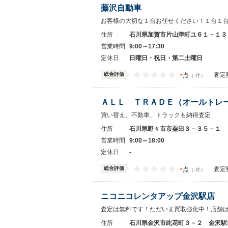
藤沢自動車
お客様の大切な１台お任せください！１台１
住所
石川県加賀市片山津町ユ６１－１３
営業時間
9:00～17:30
定休日
日曜日・祝日・第二土曜日
-
総合評価
査定
点
（-件）
ＡＬＬ ＴＲＡＤＥ（オールトレ
買い替え、不動車、トラックも納得査定
住所
石川県野々市市粟田３－３５－１
営業時間
9:00～18:00
定休日
-
-
総合評価
査定
点
（-件）
ニコニコレンタアップ金沢駅店
査定は無料です！ただいま買取強化中！店舗
住所
石川県金沢市此花町３－２ 金沢駅