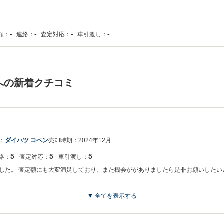
-
-
-
-
額：
連絡：
査定対応：
車引渡し：
への新着クチコミ
：
ダイハツ コペン
売却時期：
2024年12月
5
5
5
絡：
査定対応：
車引渡し：
した。 査定額にも大変満足しており、また機会ががありましたら是非お願いしたい
▼ 全てを表示する
がとうございます。 少しでもお客様にご満足頂けるよう最善を尽くして査定をさせ
ました。