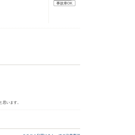
事故車OK
と思います。
て頂いております。 また是非機会がありましたら