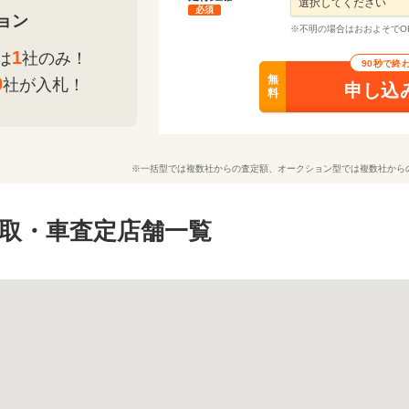
必須
ョン
※不明の場合はおおよそでO
1
は
社のみ！
90秒で終
無
0
社が入札！
申し込
料
※一括型では複数社からの査定額、オークション型では複数社から
取・車査定店舗一覧