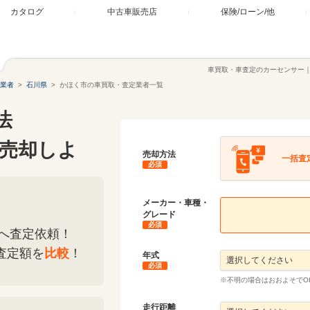
カタログ
中古車販売店
保険/ローン/他
車買取・車査定のカーセンサー
業者
石川県
かほく市の車買取・査定業者一覧
法
売却しよ
売却方法
一括査
必須
メーカー・車種・
グレード
必須
へ査定依頼！
査定額を
比較
！
年式
必須
※不明の場合はおおよそでO
走行距離