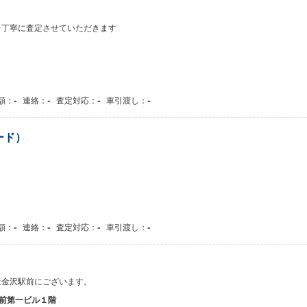
台丁寧に査定させていただきます
-
-
-
-
額：
連絡：
査定対応：
車引渡し：
ード）
-
-
-
-
額：
連絡：
査定対応：
車引渡し：
は金沢駅前にございます。
前第一ビル１階