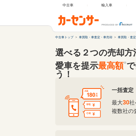
中古車
輸入車
中古車トップ
車買取・車査定・車売却
車買取・査定
選べる２つの売却方
愛車を提示
最高額
※
で
う！
一括査定
30
最大
社
複数社の