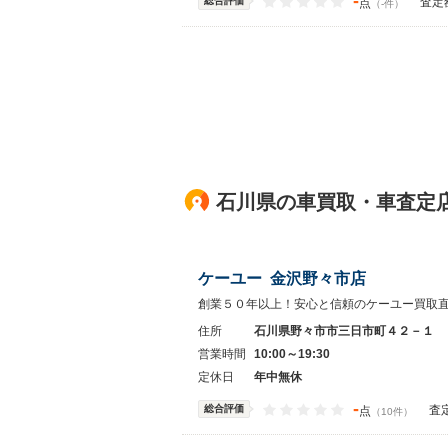
-
総合評価
査定
点
（-件）
石川県の車買取・車査定
ケーユー 金沢野々市店
創業５０年以上！安心と信頼のケーユー買取
住所
石川県野々市市三日市町４２－１
営業時間
10:00～19:30
定休日
年中無休
-
総合評価
査
点
（10件）