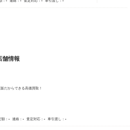
-
-
-
-
額：
連絡：
査定対応：
車引渡し：
店舗情報
直販だからできる高価買取！
-
-
-
-
定額：
連絡：
査定対応：
車引渡し：