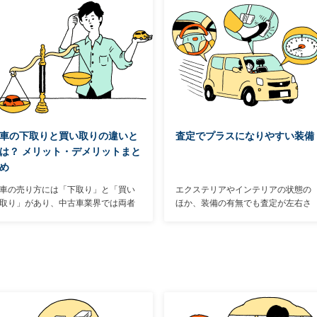
車の下取りと買い取りの違いと
査定でプラスになりやすい装備
は？ メリット・デメリットまと
め
車の売り方には「下取り」と「買い
エクステリアやインテリアの状態の
取り」があり、中古車業界では両者
ほか、装備の有無でも査定が左右さ
を明確に使い分けている。「下取
れることが多い。車種によって設定
り」と「買い取り」の違いを把握し
のないものもあるが、あればプラス
たうえで、自分により適した方法を
になりそうな装備を、下記で解説し
選ぶことが大切。そこで両者のメリ
よう。
ットとデメリット、オトクに車を売
るためのポイント、手続きの方法な
どを解説する。まずは両者の違いか
ら説明しよう。