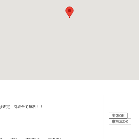
は査定、引取全て無料！！
出張OK
事故車OK