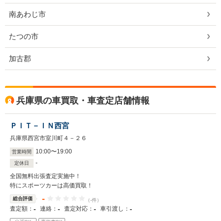
南あわじ市
たつの市
加古郡
兵庫県の車買取・車査定店舗情報
ＰＩＴ－ＩＮ西宮
兵庫県西宮市室川町４－２６
10
:
00
〜
19
:
00
営業時間
-
定休日
全国無料出張査定実施中！
特にスポーツカーは高価買取！
-
総合評価
（-件）
-
-
-
-
査定額：
連絡：
査定対応：
車引渡し：