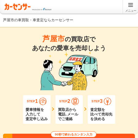
メニュー
芦屋市の車買取・車査定ならカーセンサー
芦屋市
の買取店で
あなたの愛車を売却しよう
1
2
3
STEP
STEP
STEP
愛車情報を
買取店から
査定額を
入力して
電話､メール
比べて売却先
査定申し込み
でご連絡
を決める
90秒で終わるカンタン入力