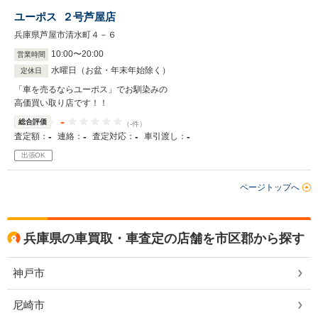
ユーポス ２号芦屋店
兵庫県芦屋市清水町４－６
10
:
00
〜
20
:
00
営業時間
水曜日（お盆・年末年始除く）
定休日
「車を売るならユーポス」でお馴染みの
高価買い取り店です！！
-
総合評価
（-件）
-
-
-
-
査定額：
連絡：
査定対応：
車引渡し：
出張OK
ページトップへ
兵庫県の車買取・車査定の店舗を市区郡から探す
神戸市
尼崎市