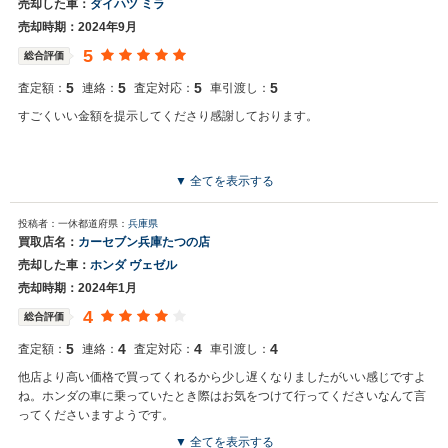
売却した車：
ダイハツ ミラ
売却時期：2024年9月
5
総合評価
5
5
5
5
査定額：
連絡：
査定対応：
車引渡し：
すごくいい金額を提示してくださり感謝しております。
▼ 全てを表示する
投稿者：一休
都道府県：
兵庫県
買取店名：
カーセブン兵庫たつの店
売却した車：
ホンダ ヴェゼル
売却時期：2024年1月
4
総合評価
5
4
4
4
査定額：
連絡：
査定対応：
車引渡し：
他店より高い価格で買ってくれるから少し遅くなりましたがいい感じですよ
ね。ホンダの車に乗っていたとき際はお気をつけて行ってくださいなんて言
ってくださいますようです。
▼ 全てを表示する