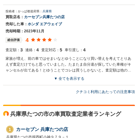
投稿者：かっぱ
都道府県：
兵庫県
買取店名：
カーセブン兵庫たつの店
売却した車：
ホンダ エアウェイブ
売却時期：2023年11月
4
総合評価
3
4
5
4
査定額：
連絡：
査定対応：
車引渡し：
家族が増え、前の車ではせまいなとゆうことになり買い替えを考えてとりあ
えず査定だけでもと思っていました。たまたま自分達が探していた車種がキ
ャンセルが出てある！とゆうことでコレは買うしかないと。査定額は他の店
舗と大差なかったし、店長さんの人柄も良かったのでお願いしました。 こち
▼ 全てを表示する
らでお願いして良かったと思います。
クチコミ利用にあたっての注意事項
兵庫県たつの市の車買取査定業者ランキング
カーセブン 兵庫たつの店
1
兵庫県たつの市揖西町小神９７９－１