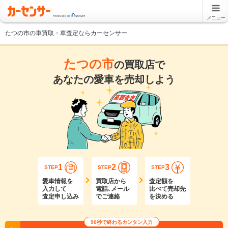
メニュー
たつの市の車買取・車査定ならカーセンサー
たつの市
の買取店で
あなたの愛車を売却しよう
1
2
3
STEP
STEP
STEP
愛車情報を
買取店から
査定額を
入力して
電話､メール
比べて売却先
査定申し込み
でご連絡
を決める
90秒で終わるカンタン入力