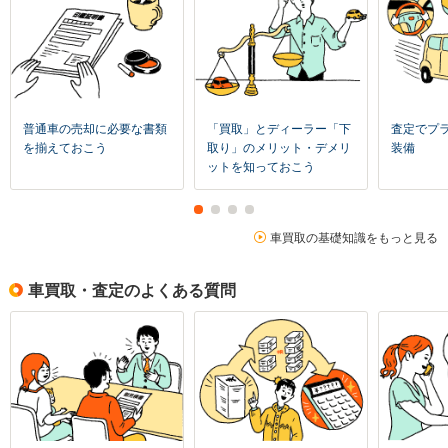
普通車の売却に必要な書類
「買取」とディーラー「下
査定でプ
を揃えておこう
取り」のメリット・デメリ
装備
ットを知っておこう
車買取の基礎知識をもっと見る
車買取・査定のよくある質問