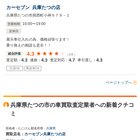
カーセブン 兵庫たつの店
兵庫県たつの市揖西町小神９７９－１
10
:
00
〜
19
:
00
営業時間
定休日
展示車仕入れの為、価格頑張ります！
乗り換えの相談も是非！！
4.3
総合評価
（3件）
4.3
4.3
4.7
4.3
査定額：
連絡：
査定対応：
車引渡し：
出張OK
事故車OK
ページトップへ
兵庫県たつの市の車買取査定業者への新着クチコ
ミ
投稿者：たにけん
都道府県：
兵庫県
買取店名：
カーセブン兵庫たつの店