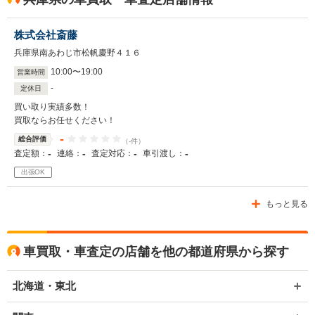
株式会社斎藤
兵庫県南あわじ市松帆慶野４１６
10
:
00
〜
19
:
00
営業時間
-
定休日
買い取り実績多数！
買取ならお任せください！
-
総合評価
（-件）
-
-
-
-
査定額：
連絡：
査定対応：
車引渡し：
出張OK
もっと見る
車買取・車査定の店舗を他の都道府県から探す
北海道・東北