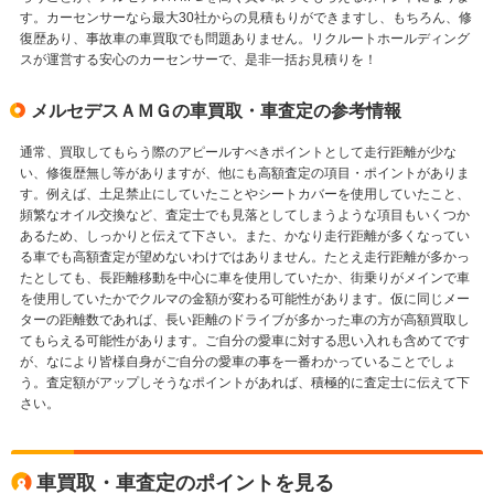
す。カーセンサーなら最大30社からの見積もりができますし、もちろん、修
復歴あり、事故車の車買取でも問題ありません。リクルートホールディング
スが運営する安心のカーセンサーで、是非一括お見積りを！
メルセデスＡＭＧの車買取・車査定の参考情報
通常、買取してもらう際のアピールすべきポイントとして走行距離が少な
い、修復歴無し等がありますが、他にも高額査定の項目・ポイントがありま
す。例えば、土足禁止にしていたことやシートカバーを使用していたこと、
頻繁なオイル交換など、査定士でも見落としてしまうような項目もいくつか
あるため、しっかりと伝えて下さい。また、かなり走行距離が多くなってい
る車でも高額査定が望めないわけではありません。たとえ走行距離が多かっ
たとしても、長距離移動を中心に車を使用していたか、街乗りがメインで車
を使用していたかでクルマの金額が変わる可能性があります。仮に同じメー
ターの距離数であれば、長い距離のドライブが多かった車の方が高額買取し
てもらえる可能性があります。ご自分の愛車に対する思い入れも含めてです
が、なにより皆様自身がご自分の愛車の事を一番わかっていることでしょ
う。査定額がアップしそうなポイントがあれば、積極的に査定士に伝えて下
さい。
車買取・車査定のポイントを見る