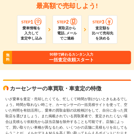
最高額で売却しよう!
1
2
3
STEP
STEP
STEP
愛車情報を
買取店から
査定額を
入力して
電話､メール
比べて売却先
査定申し込み
でご連絡
を決める
90
秒で終わるカンタン入力
無
一括査定依頼スタート
料
カーセンサーの車買取・車査定の特徴
いざ愛車を査定・売却したくても、忙しくて時間が割けないときもあるでし
ょう。時間が取れない時こそ、カーセンサーの一括見積サイトを使って、空
いた時間を有効活用し、愛車の買取金額の比較検討をして、自分に合った買
取店を選びましょう。また掲載されている買取業者で、査定されたくない場
合は見積もり依頼先から該当店舗を除外することも可能です。店舗によっ
て、買い取りたい車種が異なるため、いくつかの店舗に見積もりを出しても
らうことが、メルセデスＡＭＧを高く買い取ってもらえるポイントになりま