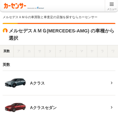
メニュー
メルセデスＡＭＧの車買取と車査定の店舗を探すならカーセンサー
メルセデスＡＭＧ(MERCEDES-AMG) の車種から
選択
英数
ア
カ
サ
タ
ナ
ハ
マ
ヤ
ラ
ワ
英数
Aクラス
Aクラスセダン