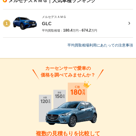
メルセデスＡＭＧ｜人気車種ランキング
メルセデスＡＭＧ
GLC
1
180.4
674.2
平均買取相場：
万円～
万円
平均買取相場利用にあたっての注意事項
カーセンサーで愛車の
価格を調べてみませんか？
複数の見積もりを比較して