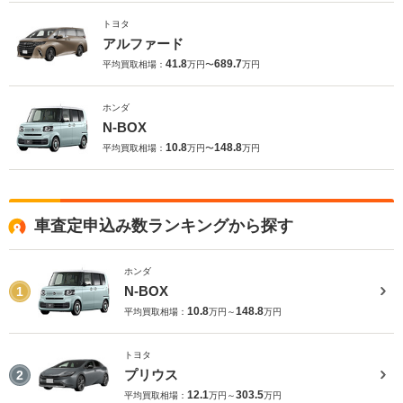
トヨタ
アルファード
41.8
689.7
平均買取相場：
万円〜
万円
ホンダ
N-BOX
10.8
148.8
平均買取相場：
万円〜
万円
車査定申込み数ランキングから探す
ホンダ
N-BOX
1
10.8
148.8
平均買取相場：
万円～
万円
トヨタ
プリウス
2
12.1
303.5
平均買取相場：
万円～
万円