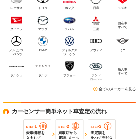
レクサス
トヨタ
ホンダ
日産
スズキ
国産車
すべて
ダイハツ
マツダ
スバル
三菱
メルセデス
BMW
フォルクス
アウディ
ミニ
・ベンツ
ワーゲン
輸入車
すべて
ポルシェ
ボルボ
プジョー
ランド
ローバー
全てのメーカーを見る
カーセンサー簡単ネット車査定の流れ
1
2
3
STEP
STEP
STEP
愛車情報を
買取店から
査定額を
入力して
電話､メール
比べて売却先