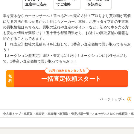
査定申し込み
でご連絡
を決める
車を売るならカーセンサーへ！選べる2つの売却方法！下取りより買取額が高価
になる方法が見つかるかも！他にもメーカー、車種、ボディタイプ別の中古車
の買取情報はもちろん、買取の流れや査定のポイントなど、初めて車を売る方
も安心の情報が満載です！五十音や都道府県から、お近くの買取店舗の情報を
紹介することもできます。
【一括査定】数社の見積もりを比較して、1番高い査定価格で買い取ってもらお
う！
【オークション型査定】連絡・査定は1社だけ！オークションにお任せ出品し
て、1番高い査定価格で買い取ってもらおう！
90秒で終わるカンタン入力
無
一括査定依頼スタート
料
ページトップへ
中古車トップ
車買取・車査定・車売却
車買取・査定相場一覧
メルセデスＡＭＧの車買取・車