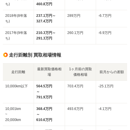
ち)
460.8万円
2018年(8年落
237.1万円～
289万円
-6.7万円
ち)
327.4万円
2017年(9年落
210.3万円～
260.1万円
-6.9万円
ち)
291.3万円
走行距離別 買取相場情報
最新買取価格相
1ヶ月前の買取
走行距離
前月からの差額
場
価格相場
10,000km以下
564.5万円
703.4万円
-25.1万円
～
791.9万円
10,001km
368.4万円
493.6万円
-4.1万円
~
～
20,000km
610.6万円