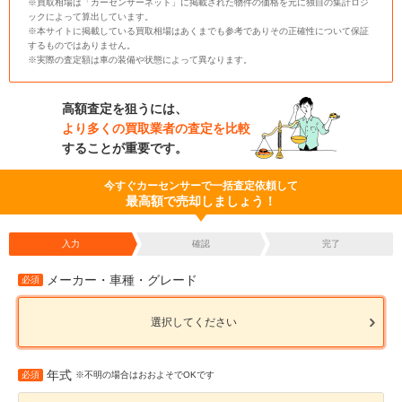
※買取相場は「カーセンサーネット」に掲載された物件の価格を元に独自の集計ロジ
ックによって算出しています。
※本サイトに掲載している買取相場はあくまでも参考でありその正確性について保証
するものではありません。
※実際の査定額は車の装備や状態によって異なります。
高額査定を狙うには、
より多くの買取業者の査定を比較
することが重要です。
今すぐカーセンサーで一括査定依頼して
最高額で売却しましょう！
入力
確認
完了
メーカー・車種・グレード
必須
選択してください
年式
必須
※不明の場合はおおよそでOKです