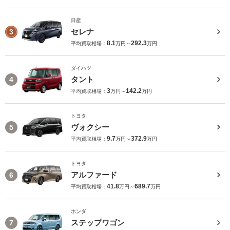
日産
セレナ
3
8.1
292.3
平均買取相場：
万円～
万円
ダイハツ
タント
4
3
142.2
平均買取相場：
万円～
万円
トヨタ
ヴォクシー
5
9.7
372.9
平均買取相場：
万円～
万円
トヨタ
アルファード
6
41.8
689.7
平均買取相場：
万円～
万円
ホンダ
ステップワゴン
7