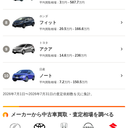
3
587.7
平均買取相場：
万円～
万円
ホンダ
フィット
8
20.5
166.6
平均買取相場：
万円～
万円
トヨタ
アクア
9
14.6
236
平均買取相場：
万円～
万円
日産
ノート
10
7.2
150.5
平均買取相場：
万円～
万円
2026年7月1日〜2026年7月31日の査定依頼数を元に集計。
メーカーから中古車買取・査定相場を調べる