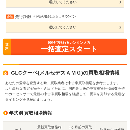
選択してください
走行距離
必須
※不明の場合はおおよそでOKです
選択してください
90
秒で終わるカンタン入力
無
一括査定スタート
料
GLCクーペ(メルセデスＡＭＧ)の買取相場情報
あなたの愛車を査定する時、買取業者は中古車買取相場を参考にします。
より高額な査定金額を引き出すために、国内最大級の中古車物件掲載数を持
つカーセンサーで最新の中古車買取相場を確認して、愛車を売却する最適な
タイミングを見極めましょう。
年式別 買取相場情報
最新買取価格相
1ヶ月前の買取
年式
前月からの差額