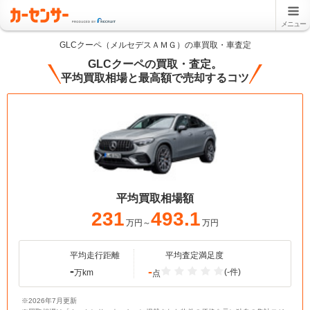
メニュー
GLCクーペ（メルセデスＡＭＧ）の車買取・車査定
GLCクーペの買取・査定。
平均買取相場と最高額で売却するコツ
平均買取相場額
231
493.1
万円～
万円
平均走行距離
平均査定満足度
-
-
(-件)
万km
点
※2026年7月更新