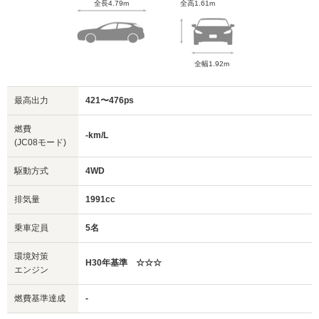
全長4.79m
全高1.61m
全幅1.92m
最高出力
421〜476ps
燃費
-km/L
(JC08モード)
駆動方式
4WD
排気量
1991cc
乗車定員
5名
環境対策
H30年基準 ☆☆☆
エンジン
燃費基準達成
-