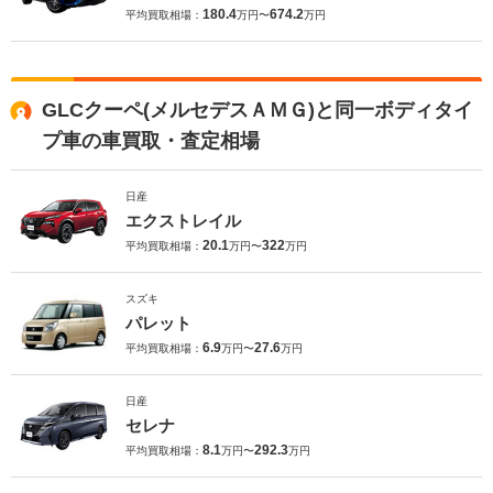
180.4
674.2
平均買取相場：
万円〜
万円
GLCクーペ(メルセデスＡＭＧ)と同一ボディタイ
プ車の車買取・査定相場
日産
エクストレイル
20.1
322
平均買取相場：
万円〜
万円
スズキ
パレット
6.9
27.6
平均買取相場：
万円〜
万円
日産
セレナ
8.1
292.3
平均買取相場：
万円〜
万円