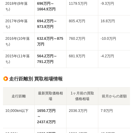
2018年(8年落
696万円～
1179.5万円
-9.3万円
ち)
1664.9万円
2017年(9年落
694.2万円～
805.4万円
16.8万円
ち)
973.9万円
2016年(10年落
632.6万円～875
760.2万円
-10.0万円
ち)
万円
2015年(11年落
564.2万円～
681.9万円
-4.2万円
ち)
791.2万円
走行距離別 買取相場情報
最新買取価格相
1ヶ月前の買取
走行距離
前月からの差額
場
価格相場
10,000km以下
1650.7万円
2036.3万円
7.9万円
～
2437.6万円