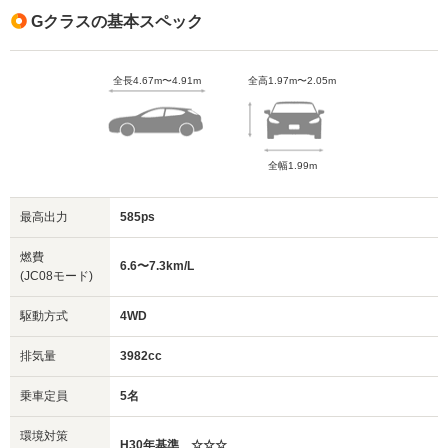
Gクラスの基本スペック
全長4.67m〜4.91m
全高1.97m〜2.05m
全幅1.99m
最高出力
585ps
燃費
6.6〜7.3km/L
(JC08モード)
駆動方式
4WD
排気量
3982cc
乗車定員
5名
環境対策
H30年基準 ☆☆☆