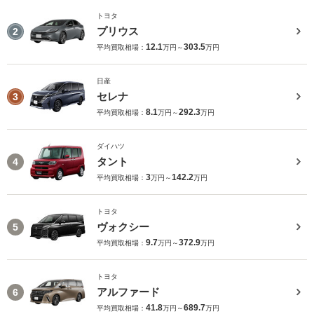
トヨタ
プリウス
2
12.1
303.5
平均買取相場：
万円～
万円
日産
セレナ
3
8.1
292.3
平均買取相場：
万円～
万円
ダイハツ
タント
4
3
142.2
平均買取相場：
万円～
万円
トヨタ
ヴォクシー
5
9.7
372.9
平均買取相場：
万円～
万円
トヨタ
アルファード
6
41.8
689.7
平均買取相場：
万円～
万円