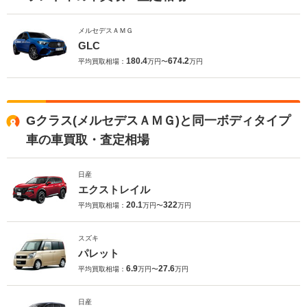
メルセデスＡＭＧ
GLC
180.4
674.2
平均買取相場：
万円〜
万円
Gクラス(メルセデスＡＭＧ)と同一ボディタイプ
車の車買取・査定相場
日産
エクストレイル
20.1
322
平均買取相場：
万円〜
万円
スズキ
パレット
6.9
27.6
平均買取相場：
万円〜
万円
日産