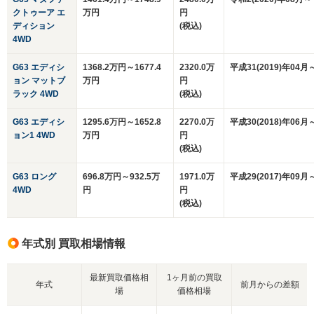
クトゥーア エ
万円
円
ディション
(税込)
4WD
G63 エディシ
1368.2万円～1677.4
2320.0万
平成31(2019)年04月
ョン マットブ
万円
円
ラック 4WD
(税込)
G63 エディシ
1295.6万円～1652.8
2270.0万
平成30(2018)年06月
ョン1 4WD
万円
円
(税込)
G63 ロング
696.8万円～932.5万
1971.0万
平成29(2017)年09月
4WD
円
円
(税込)
年式別 買取相場情報
最新買取価格相
1ヶ月前の買取
年式
前月からの差額
場
価格相場