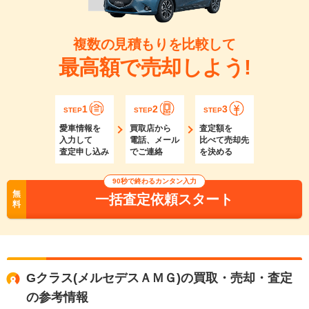
複数の見積もりを比較して
最高額で売却しよう!
1
2
3
STEP
STEP
STEP
愛車情報を
買取店から
査定額を
入力して
電話、メール
比べて売却先
査定申し込み
でご連絡
を決める
90秒で終わるカンタン入力
無
一括査定依頼スタート
料
Gクラス(メルセデスＡＭＧ)の買取・売却・査定
の参考情報