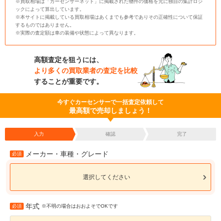
※買取相場は「カーセンサーネット」に掲載された物件の価格を元に独自の集計ロジ
ックによって算出しています。
※本サイトに掲載している買取相場はあくまでも参考でありその正確性について保証
するものではありません。
※実際の査定額は車の装備や状態によって異なります。
高額査定を狙うには、
より多くの買取業者の査定を比較
することが重要です。
今すぐカーセンサーで一括査定依頼して
最高額で売却しましょう！
入力
確認
完了
メーカー・車種・グレード
必須
選択してください
年式
必須
※不明の場合はおおよそでOKです