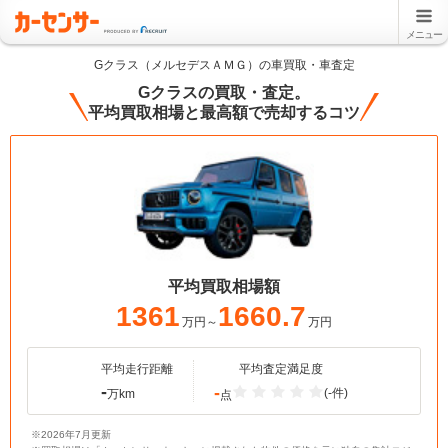
メニュー
Gクラス（メルセデスＡＭＧ）の車買取・車査定
Gクラスの買取・査定。
平均買取相場と最高額で売却するコツ
平均買取相場額
1361
1660.7
万円～
万円
平均走行距離
平均査定満足度
-
-
(-件)
万km
点
※2026年7月更新