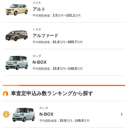
スズキ
アルト
3.5
102.2
平均買取相場：
万円〜
万円
トヨタ
アルファード
41.8
689.7
平均買取相場：
万円〜
万円
ホンダ
N-BOX
10.8
148.8
平均買取相場：
万円〜
万円
車査定申込み数ランキングから探す
ホンダ
N-BOX
1
10.8
148.8
平均買取相場：
万円～
万円