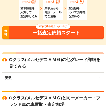
1
2
3
STEP
STEP
STEP
愛車情報を
買取店から
査定額を
入力して
電話、メール
比べて売却先
査定申し込み
でご連絡
を決める
90秒で終わるカンタン入力
無
一括査定依頼スタート
料
Gクラス(メルセデスＡＭＧ)の他グレード詳細を
見てみる
英数
Gクラス(メルセデスＡＭＧ)と同一メーカー・ブ
ランド車の車買取・査定相場