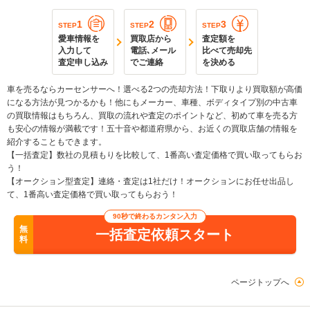
1
2
3
STEP
STEP
STEP
愛車情報を
買取店から
査定額を
入力して
電話､メール
比べて売却先
査定申し込み
でご連絡
を決める
車を売るならカーセンサーへ！選べる2つの売却方法！下取りより買取額が高価
になる方法が見つかるかも！他にもメーカー、車種、ボディタイプ別の中古車
の買取情報はもちろん、買取の流れや査定のポイントなど、初めて車を売る方
も安心の情報が満載です！五十音や都道府県から、お近くの買取店舗の情報を
紹介することもできます。
【一括査定】数社の見積もりを比較して、1番高い査定価格で買い取ってもらお
う！
【オークション型査定】連絡・査定は1社だけ！オークションにお任せ出品し
て、1番高い査定価格で買い取ってもらおう！
90秒で終わるカンタン入力
無
一括査定依頼スタート
料
ページトップへ