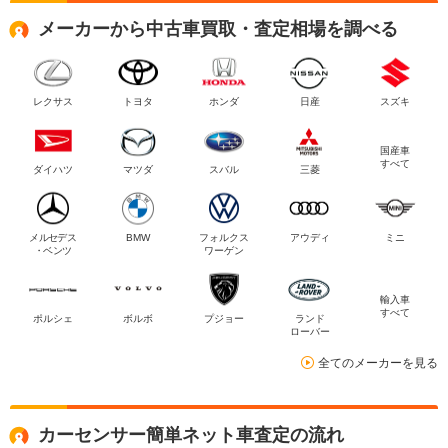
メーカーから中古車買取・査定相場を調べる
レクサス
トヨタ
ホンダ
日産
スズキ
国産車
すべて
ダイハツ
マツダ
スバル
三菱
メルセデス
BMW
フォルクス
アウディ
ミニ
・ベンツ
ワーゲン
輸入車
すべて
ポルシェ
ボルボ
プジョー
ランド
ローバー
全てのメーカーを見る
カーセンサー簡単ネット車査定の流れ