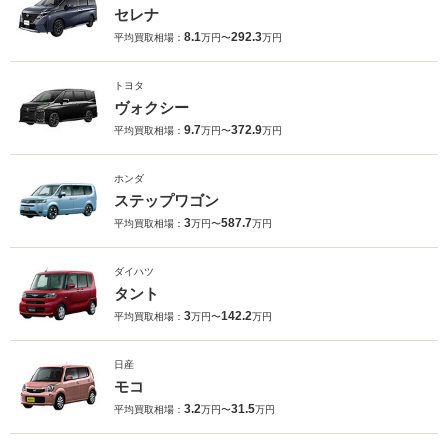
セレナ
8.1
292.3
平均買取相場：
万円〜
万円
トヨタ
ヴォクシー
9.7
372.9
平均買取相場：
万円〜
万円
ホンダ
ステップワゴン
3
587.7
平均買取相場：
万円〜
万円
ダイハツ
タント
3
142.2
平均買取相場：
万円〜
万円
日産
モコ
3.2
31.5
平均買取相場：
万円〜
万円