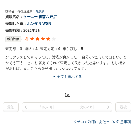
投稿者：苺
都道府県：
青森県
買取店名：
ケーユー 青森八戸店
売却した車：
ホンダ N-WGN
売却時期：2022年1月
4
総合評価
3
4
4
5
査定額：
連絡：
査定対応：
車引渡し：
少しプラスしてもらったし、対応が良かった！ 自分が?こうしてほしい、と
かそう言うことにも 答えてくれて査定して良かったと思います。 もし機会
があれば、またこちらを利用したいと思ってます。
▼ 全てを表示する
1
/1
最初
前の20件
次の20件
最後
クチコミ利用にあたっての注意事項