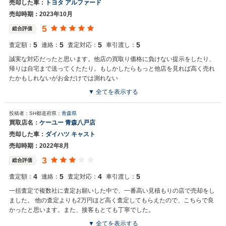
売却した車：
トヨタ アルファード
売却時期：2023年10月
5
総合評価
5
5
5
5
査定額：
連絡：
査定対応：
車引渡し：
誠実な対応だったと思います。他店の買取り価格に負けない提示をしたり、
帰りは自宅まで送ってくたたり。もしかしたらもっと他店を見れば高く売れ
たかもしれないがお金だけでは測れない
▼ 全てを表示する
投稿者：SH
都道府県：
青森県
買取店名：
ケーユー 青森八戸店
売却した車：
ダイハツ キャスト
売却時期：2022年8月
3
総合評価
4
5
4
5
査定額：
連絡：
査定対応：
車引渡し：
一括査定で複数社に査定お願いした中で、一番高い見積もりの店で売却をし
ました。 他の査定よりも2万円ほど高く査定してもらえたので、こちらで良
かったと思います。また、接客もとても丁寧でした。
▼ 全てを表示する