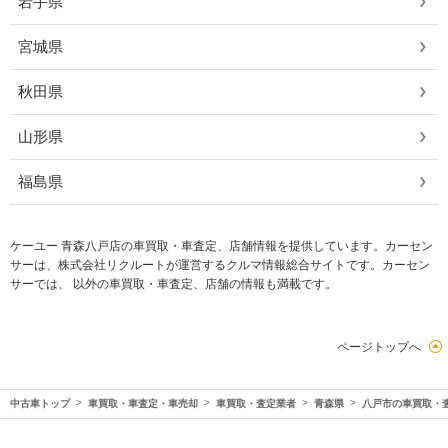
岩手県
宮城県
秋田県
山形県
福島県
ケーユー 青森八戸店の車買取・車査定、店舗情報を提供しています。カーセン
サーは、株式会社リクルートが運営するクルマ情報総合サイトです。カーセン
サーでは、 以外の車買取・車査定、店舗の情報も満載です。
ページトップへ
中古車トップ
車買取・車査定・車売却
車買取・査定業者
青森県
八戸市の車買取・