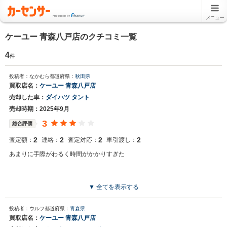
メニュー
ケーユー 青森八戸店のクチコミ一覧
4
件
投稿者：なかむら
都道府県：
秋田県
買取店名：
ケーユー 青森八戸店
売却した車：
ダイハツ タント
売却時期：2025年9月
3
総合評価
2
2
2
2
査定額：
連絡：
査定対応：
車引渡し：
あまりに手際がわるく時間がかかりすぎた
▼ 全てを表示する
投稿者：ウルフ
都道府県：
青森県
買取店名：
ケーユー 青森八戸店