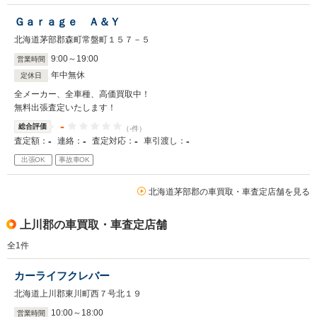
Ｇａｒａｇｅ Ａ＆Ｙ
北海道茅部郡森町常盤町１５７－５
9
:
00
～
19
:
00
営業時間
年中無休
定休日
全メーカー、全車種、高価買取中！
無料出張査定いたします！
-
総合評価
（-件）
-
-
-
-
査定額：
連絡：
査定対応：
車引渡し：
出張OK
事故車OK
北海道茅部郡の車買取・車査定店舗を見る
上川郡の車買取・車査定店舗
全
1
件
カーライフクレバー
北海道上川郡東川町西７号北１９
10
:
00
～
18
:
00
営業時間