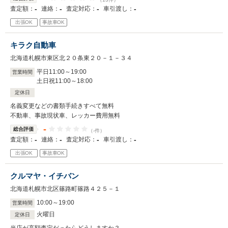
-
-
-
-
査定額：
連絡：
査定対応：
車引渡し：
出張OK
事故車OK
キラク自動車
北海道札幌市東区北２０条東２０－１－３４
平日11
:
00
～
19
:
00
営業時間
土日祝11
:
00
～
18
:
00
定休日
名義変更などの書類手続きすべて無料
不動車、事故現状車、レッカー費用無料
-
総合評価
（-件）
-
-
-
-
査定額：
連絡：
査定対応：
車引渡し：
出張OK
事故車OK
クルマヤ・イチバン
北海道札幌市北区篠路町篠路４２５－１
10
:
00
～
19
:
00
営業時間
火曜日
定休日