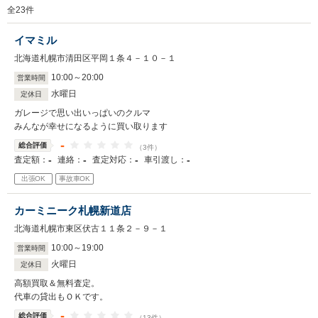
全
23
件
イマミル
北海道札幌市清田区平岡１条４－１０－１
10
:
00
～
20
:
00
営業時間
水曜日
定休日
ガレージで思い出いっぱいのクルマ
みんなが幸せになるように買い取ります
-
総合評価
（3件）
-
-
-
-
査定額：
連絡：
査定対応：
車引渡し：
出張OK
事故車OK
カーミニーク札幌新道店
北海道札幌市東区伏古１１条２－９－１
10
:
00
～
19
:
00
営業時間
火曜日
定休日
高額買取＆無料査定。
代車の貸出もＯＫです。
-
総合評価
（13件）