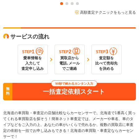
高額査定テクニックをもっと見る
サービスの流れ
1
2
3
STEP
STEP
STEP
愛車情報を
買取店から
査定額を
入力して
電話､メール
比べて売却先
査定申し込み
でご連絡
を決める
90秒で終わるカンタン入力
無
一括査定依頼スタート
料
北海道の車買取・車査定の店舗比較ならカーセンサーで。北海道で1番高く買っ
てくれる車買取店を探そう！簡単ネット車査定では、メーカーや車名、車のタ
イプなどをご入力の上、あなたの車がいくらで売れるか、複数の買取店に車査
定の依頼を一括でお申し込みもできる！北海道の車買取・車査定ならカーセン
サーで！