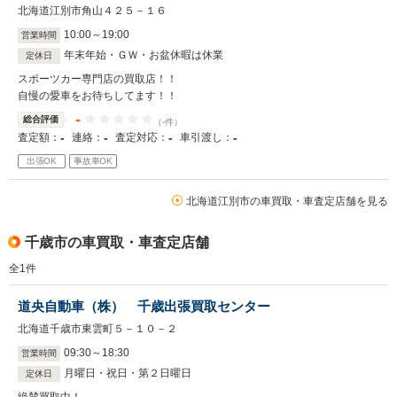
北海道江別市角山４２５－１６
10
:
00
～
19
:
00
営業時間
年末年始・ＧＷ・お盆休暇は休業
定休日
スポーツカー専門店の買取店！！
自慢の愛車をお待ちしてます！！
-
総合評価
（-件）
-
-
-
-
査定額：
連絡：
査定対応：
車引渡し：
出張OK
事故車OK
北海道江別市の車買取・車査定店舗を見る
千歳市の車買取・車査定店舗
全
1
件
道央自動車（株） 千歳出張買取センター
北海道千歳市東雲町５－１０－２
09
:
30
～
18
:
30
営業時間
月曜日・祝日・第２日曜日
定休日