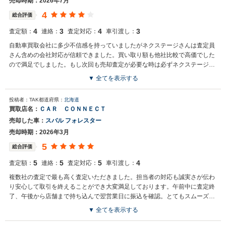
売却時期：2026年7月
4
総合評価
4
3
4
3
査定額：
連絡：
査定対応：
車引渡し：
自動車買取会社に多少不信感を持っていましたがネクステージさんは査定員
さん含めの会社対応が信頼できました。買い取り額も他社比較で高価でした
ので満足でしました。もし次回も売却査定が必要な時は必ずネクステージさ
んにお願いするつもりです。
▼ 全てを表示する
買取店からの返信
投稿者：TAK
都道府県：
北海道
お世話になっております。株式会社ネクステージでございます。この
買取店名：
ＣＡＲ ＣＯＮＮＥＣＴ
度はネクステージをご利用いただきまして誠にありがとうございまし
売却した車：
スバル フォレスター
た。弊社スタッフの接客をお褒め頂き光栄です。今後もご満足いただ
けるよう精進してまいります。スタッフ一同、またのご利用お待ちし
売却時期：2026年3月
ております。
5
総合評価
5
5
5
4
査定額：
連絡：
査定対応：
車引渡し：
複数社の査定で最も高く査定いただきました。担当者の対応も誠実さが伝わ
り安心して取引を終えることができ大変満足しております。午前中に査定終
了、午後から店舗まで持ち込んで翌営業日に振込を確認。とてもスムーズな
対応に感謝致します。またの機会がありましたら宜しくお願い申し上げま
▼ 全てを表示する
す。
買取店からの返信