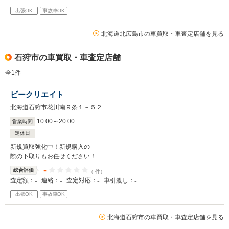
出張OK
事故車OK
北海道北広島市の車買取・車査定店舗を見る
石狩市の車買取・車査定店舗
全
1
件
ビークリエイト
北海道石狩市花川南９条１－５２
10
:
00
～
20
:
00
営業時間
定休日
新規買取強化中！新規購入の
際の下取りもお任せください！
-
総合評価
（-件）
-
-
-
-
査定額：
連絡：
査定対応：
車引渡し：
出張OK
事故車OK
北海道石狩市の車買取・車査定店舗を見る