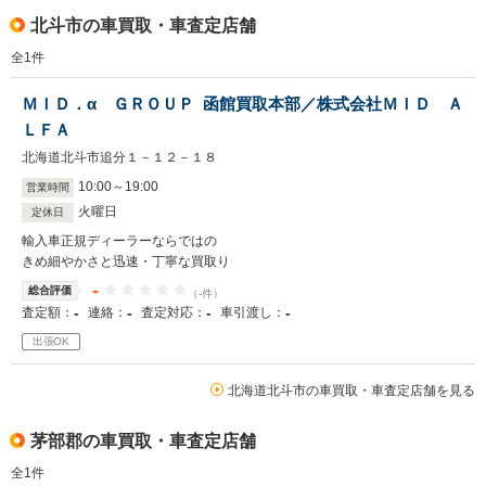
北斗市の車買取・車査定店舗
全
1
件
ＭＩＤ．α ＧＲＯＵＰ 函館買取本部／株式会社ＭＩＤ Ａ
ＬＦＡ
北海道北斗市追分１－１２－１８
10
:
00
～
19
:
00
営業時間
火曜日
定休日
輸入車正規ディーラーならではの
きめ細やかさと迅速・丁寧な買取り
-
総合評価
（-件）
-
-
-
-
査定額：
連絡：
査定対応：
車引渡し：
出張OK
北海道北斗市の車買取・車査定店舗を見る
茅部郡の車買取・車査定店舗
全
1
件