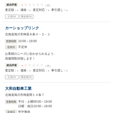
-
総合評価
（-件）
-
-
-
-
査定額：
連絡：
査定対応：
車引渡し：
出張OK
事故車OK
カーショップリンク
北海道旭川市神居８条４－２－１
10
:
00
～
19
:
00
営業時間
不定休
定休日
お客様のニーズに合わせられるよう、
高価買取目指します！
-
総合評価
（-件）
-
-
-
-
査定額：
連絡：
査定対応：
車引渡し：
出張OK
事故車OK
大和自動車工業
北海道旭川市神楽岡１４条７
平日・土曜09
:
00
～
19
:
00
営業時間
日曜・祝日10
:
00
～
18
:
00
年中無休
定休日