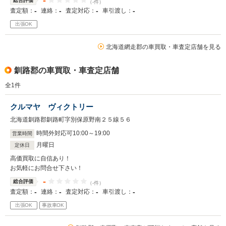
-
総合評価
（-件）
-
-
-
-
査定額：
連絡：
査定対応：
車引渡し：
出張OK
北海道網走郡の車買取・車査定店舗を見る
釧路郡の車買取・車査定店舗
全
1
件
クルマヤ ヴィクトリー
北海道釧路郡釧路町字別保原野南２５線５６
時間外対応可10
:
00
～
19
:
00
営業時間
月曜日
定休日
高価買取に自信あり！
お気軽にお問合せ下さい！
-
総合評価
（-件）
-
-
-
-
査定額：
連絡：
査定対応：
車引渡し：
出張OK
事故車OK