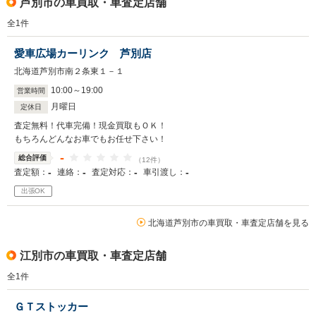
芦別市の車買取・車査定店舗
全
1
件
愛車広場カーリンク 芦別店
北海道芦別市南２条東１－１
10
:
00
～
19
:
00
営業時間
月曜日
定休日
査定無料！代車完備！現金買取もＯＫ！
もちろんどんなお車でもお任せ下さい！
-
総合評価
（12件）
-
-
-
-
査定額：
連絡：
査定対応：
車引渡し：
出張OK
北海道芦別市の車買取・車査定店舗を見る
江別市の車買取・車査定店舗
全
1
件
ＧＴストッカー