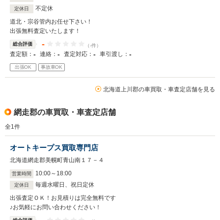
不定休
定休日
道北・宗谷管内お任せ下さい！
出張無料査定いたします！
-
総合評価
（-件）
-
-
-
-
査定額：
連絡：
査定対応：
車引渡し：
出張OK
事故車OK
北海道上川郡の車買取・車査定店舗を見る
網走郡の車買取・車査定店舗
全
1
件
オートキープス買取専門店
北海道網走郡美幌町青山南１７－４
10
:
00
～
18
:
00
営業時間
毎週水曜日、祝日定休
定休日
出張査定ＯＫ！お見積りは完全無料です
♪お気軽にお問い合わせください！