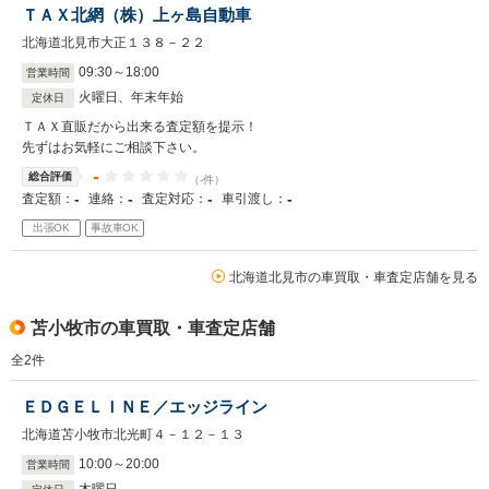
ＴＡＸ北網（株）上ヶ島自動車
北海道北見市大正１３８－２２
09
:
30
～
18
:
00
営業時間
火曜日、年末年始
定休日
ＴＡＸ直販だから出来る査定額を提示！
先ずはお気軽にご相談下さい。
-
総合評価
（-件）
-
-
-
-
査定額：
連絡：
査定対応：
車引渡し：
出張OK
事故車OK
北海道北見市の車買取・車査定店舗を見る
苫小牧市の車買取・車査定店舗
全
2
件
ＥＤＧＥＬＩＮＥ／エッジライン
北海道苫小牧市北光町４－１２－１３
10
:
00
～
20
:
00
営業時間