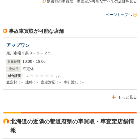
釧路郡の車買取・車査定が可能なすべての店舗を見る
ページトップへ
事故車買取が可能な店舗
アップワン
旭川市曙１条８－２－２５
10
:
00
～
18
:
00
営業時間
不定休
定休日
-
総合評価
（-件）
-
-
-
-
査定額：
連絡：
査定対応：
車引渡し：
もっと見る
北海道の近隣の都道府県の車買取・車査定店舗情
報