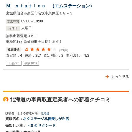
Ｍ ｓｔａｔｉｏｎ （エムステーション）
宮城県仙台市泉区市名坂字鳥井原１８－３
09
:
00
～
19
:
00
営業時間
火曜日
定休日
無料出張査定ＯＫ！
車種問わず高価買取を目指します！
4
総合評価
（33件）
4
3.7
3
4.3
査定額：
連絡：
査定対応：
車引渡し：
出張OK
事故車OK
もっと見る
北海道の車買取査定業者への新着クチコミ
投稿者：まさる
都道府県：
北海道
買取店名：
ネクステージ札幌美しが丘店
売却した車：
トヨタ サクシード