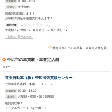
09
:
00
～
18
:
30
営業時間
年中無休
定休日
高価買取目指します！
お客様の満足を最優先に考えます！
-
総合評価
（-件）
-
-
-
-
査定額：
連絡：
査定対応：
車引渡し：
出張OK
事故車OK
北海道旭川市の車買取・車査定店舗を見る
帯広市の車買取・車査定店舗
全
1
件
道央自動車（株）帯広出張買取センター
北海道帯広市西８条南９－１２－２
09
:
30
～
18
:
30
営業時間
月曜日・祝日・第２日曜日
定休日
絶賛買取中！
トータルカーライフをサポート