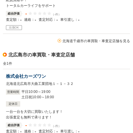
絶賛買取中！
トータルカーライフをサポート
-
総合評価
（-件）
-
-
-
-
査定額：
連絡：
査定対応：
車引渡し：
出張OK
北海道千歳市の車買取・車査定店舗を見る
北広島市の車買取・車査定店舗
全
1
件
株式会社カーズワン
北海道北広島市大曲工業団地１－１－３２
平日10
:
00
～
19
:
00
営業時間
土日祝10
:
00
～
18
:
00
定休日
一台一台を大切に買取いたします！
出張査定も無料で承ります！
-
総合評価
（-件）
-
-
-
-
査定額：
連絡：
査定対応：
車引渡し：