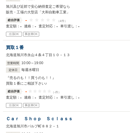
旭川及び近郊で安心納得査定ご希望なら
販売・工場の大型店「大和自動車工業」
-
総合評価
（4件）
-
-
-
-
査定額：
連絡：
査定対応：
車引渡し：
出張OK
事故車OK
買取１番
北海道旭川市永山４条４丁目１０－１３
10
:
00
～
19
:
00
営業時間
毎週水曜日
定休日
『売るのも！！買うのも！！』
買取１番にご相談下さい♪
-
総合評価
（-件）
-
-
-
-
査定額：
連絡：
査定対応：
車引渡し：
出張OK
事故車OK
Ｃａｒ Ｓｈｏｐ Ｓｃｌａｓｓ
北海道旭川市パルプ町８８２－１