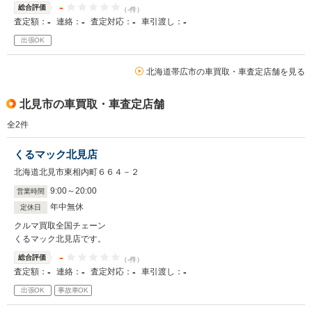
-
総合評価
（-件）
-
-
-
-
査定額：
連絡：
査定対応：
車引渡し：
出張OK
北海道帯広市の車買取・車査定店舗を見る
北見市の車買取・車査定店舗
全
2
件
くるマック北見店
北海道北見市東相内町６６４－２
9
:
00
～
20
:
00
営業時間
年中無休
定休日
クルマ買取全国チェーン
くるマック北見店です。
-
総合評価
（-件）
-
-
-
-
査定額：
連絡：
査定対応：
車引渡し：
出張OK
事故車OK