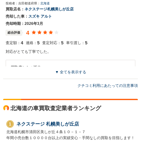
投稿者：吉田
都道府県：
北海道
TAK様 即日持ち込みご対応ありがとうございました 書類もその日に揃
買取店名：
ネクステージ札幌美しが丘店
えていただきスムーズにご対応出来ました 査定時にも雪が積もってい
売却した車：
スズキ アルト
たところ 見やすくするために 雪おろしをしていただきありがとうござ
います。 お車売却の機会がまたございましたら当店にご相談ください
売却時期：2026年3月
4
総合評価
4
5
5
5
査定額：
連絡：
査定対応：
車引渡し：
対応がとても丁寧でした。
買取店からの返信
▼ 全てを表示する
お世話になっております。 株式会社ネクステージでございます。 この
度はネクステージをご利用いただきまして誠にありがとうございまし
クチコミ利用にあたっての注意事項
た。 弊社スタッフの接客をお褒め頂き光栄です。 今後もご満足いただ
けるよう精進してまいります。 スタッフ一同、またのご利用お待ちし
ております。
北海道の車買取査定業者ランキング
ネクステージ 札幌美しが丘店
1
北海道札幌市清田区美しが丘４条１０－１－７
年間小売台数１００００台以上の実績安心・手間なしの買取を目指します！