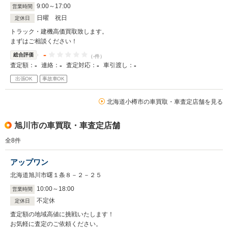
9
:
00
～
17
:
00
営業時間
日曜 祝日
定休日
トラック・建機高価買取致します。
まずはご相談ください！
-
総合評価
（-件）
-
-
-
-
査定額：
連絡：
査定対応：
車引渡し：
出張OK
事故車OK
北海道小樽市の車買取・車査定店舗を見る
旭川市の車買取・車査定店舗
全
8
件
アップワン
北海道旭川市曙１条８－２－２５
10
:
00
～
18
:
00
営業時間
不定休
定休日
査定額の地域高値に挑戦いたします！
お気軽に査定のご依頼ください。