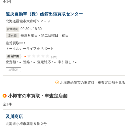
全
1
件
道央自動車（株）函館出張買取センター
北海道函館市大森町２２－９
09
:
30
～
18
:
30
営業時間
毎週月曜日・第二日曜日・祝日
定休日
絶賛買取中！
トータルカーライフをサポート
-
総合評価
（-件）
-
-
-
-
査定額：
連絡：
査定対応：
車引渡し：
出張OK
北海道函館市の車買取・車査定店舗を見る
小樽市の車買取・車査定店舗
全
1
件
及川商店
北海道小樽市築港８番２号