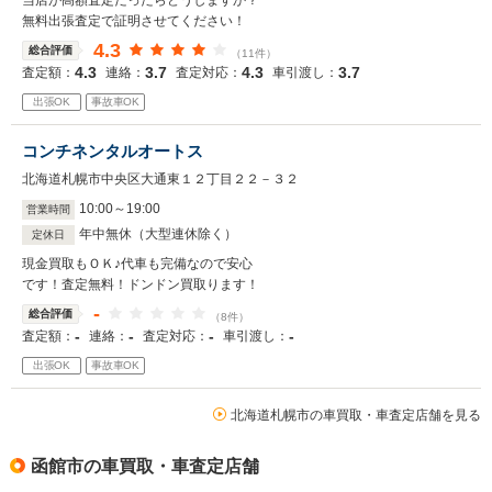
当店が高額査定だったらどうしますか？
無料出張査定で証明させてください！
4.3
総合評価
（11件）
4.3
3.7
4.3
3.7
査定額：
連絡：
査定対応：
車引渡し：
出張OK
事故車OK
コンチネンタルオートス
北海道札幌市中央区大通東１２丁目２２－３２
10
:
00
～
19
:
00
営業時間
年中無休（大型連休除く）
定休日
現金買取もＯＫ♪代車も完備なので安心
です！査定無料！ドンドン買取ります！
-
総合評価
（8件）
-
-
-
-
査定額：
連絡：
査定対応：
車引渡し：
出張OK
事故車OK
北海道札幌市の車買取・車査定店舗を見る
函館市の車買取・車査定店舗