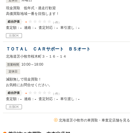
木曜日
定休日
現金買取 低年式・過走行歓迎
高価買取地域一番を目指します！
-
総合評価
（-件）
-
-
-
-
査定額：
連絡：
査定対応：
車引渡し：
出張OK
ＴＯＴＡＬ ＣＡＲサポート ＢＳオート
北海道苫小牧市桜木町３－１６－１４
10
:
00
～
18
:
00
営業時間
定休日
減額無しで現金買取！
お気軽にお問合せください。
-
総合評価
（-件）
-
-
-
-
査定額：
連絡：
査定対応：
車引渡し：
出張OK
北海道苫小牧市の車買取・車査定店舗を見る