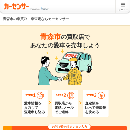
メニュー
青森市の車買取・車査定ならカーセンサー
青森市
の買取店で
あなたの愛車を売却しよう
1
2
3
STEP
STEP
STEP
愛車情報を
買取店から
査定額を
入力して
電話､メール
比べて売却先
査定申し込み
でご連絡
を決める
90秒で終わるカンタン入力