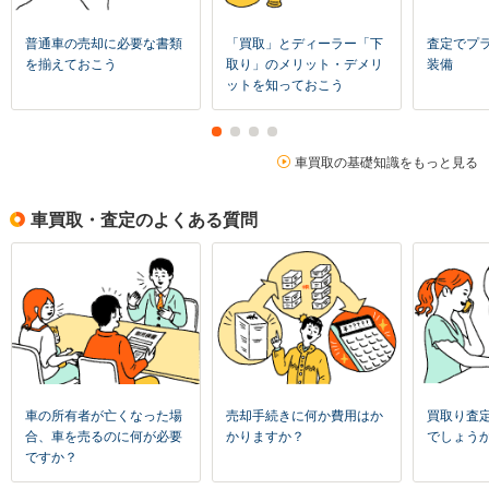
普通車の売却に必要な書類
「買取」とディーラー「下
査定でプ
を揃えておこう
取り」のメリット・デメリ
装備
ットを知っておこう
車買取の基礎知識をもっと見る
車買取・査定のよくある質問
車の所有者が亡くなった場
売却手続きに何か費用はか
買取り査
合、車を売るのに何が必要
かりますか？
でしょう
ですか？