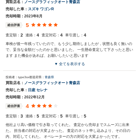
買取店名：
ノースグラフィックオート青森店
売却した車：
スズキ ワゴンR
売却時期：2023年8月
5
総合評価
2
4
4
4
査定額：
連絡：
査定対応：
車引渡し：
車検が後一年残っていたので、もう少し期待しましたが，状態も良く無いの
で、妥当な金額だったのかと思いました。 一生懸命査定して下さったと思い
ます また機会があれば、お願いしたいと思います
▼ 全てを表示する
投稿者：type3sx
都道府県：
青森県
買取店名：
ノースグラフィックオート青森店
売却した車：
日産 セレナ
売却時期：2022年12月
4
総合評価
3
5
5
5
査定額：
連絡：
査定対応：
車引渡し：
他社より高い価格で引き取ってくれた。 査定から売却までスムーズに出来
た。 担当者の対応が大変よかった。 査定のネット申し込みより、その日の
内、対応してくれた。 オペレーターの方の対応を大変よかったです。