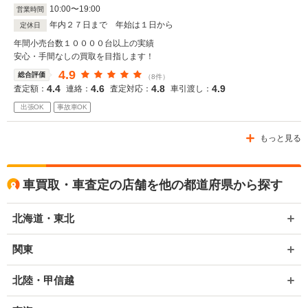
10
:
00
〜
19
:
00
営業時間
年内２７日まで 年始は１日から
定休日
年間小売台数１００００台以上の実績
安心・手間なしの買取を目指します！
4.9
総合評価
（8件）
4.4
4.6
4.8
4.9
査定額：
連絡：
査定対応：
車引渡し：
出張OK
事故車OK
もっと見る
車買取・車査定の店舗を他の都道府県から探す
北海道・東北
関東
北陸・甲信越