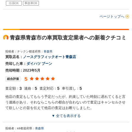
出張OK
事故車OK
ページトップへ
青森県青森市の車買取査定業者への新着クチコミ
投稿者：ナックン
都道府県：
青森県
買取店名：
ノースグラフィックオート青森店
売却した車：
ダイハツ ブーン
売却時期：2023年5月
5
総合評価
3
5
5
5
査定額：
連絡：
査定対応：
車引渡し：
他店の査定もしてもらう予定だったが、約束していた時刻に遅れてくると言
う連絡があり、それならこちらの都合が合わないので査定はキャンセルさせ
て欲しいとの旨を伝えて他店の査定はお断りしました。
▼ 全てを表示する
投稿者：k9
都道府県：
青森県