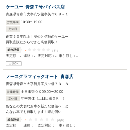
ケーユー 青森７号バイパス店
青森県青森市大字八ツ役字矢作６８－１
10
:
30
〜
19
:
00
営業時間
定休日
創業５０年以上！安心と信頼のケーユー
買取直販だからできる高価買取！
-
総合評価
（-件）
-
-
-
-
査定額：
連絡：
査定対応：
車引渡し：
出張OK
ノースグラフィックオート 青森店
青森県青森市大字筒井字八ッ橋７３－８
土日出張ＯＫ
09
:
00
〜
20
:
00
営業時間
年中無休（土日出張ＯＫ！）
定休日
あなたの大切なお車を新たな価値へ…ど
んなお車でも買取ります！即お伺い
-
総合評価
（6件）
-
-
-
-
査定額：
連絡：
査定対応：
車引渡し：