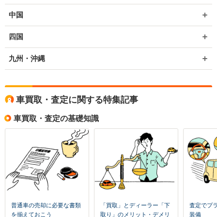
中国
四国
九州・沖縄
車買取・査定に関する特集記事
車買取・査定の基礎知識
普通車の売却に必要な書類
「買取」とディーラー「下
査定でプ
を揃えておこう
取り」のメリット・デメリ
装備