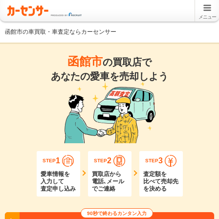
メニュー
函館市の車買取・車査定ならカーセンサー
函館市
の買取店で
あなたの愛車を売却しよう
1
2
3
STEP
STEP
STEP
愛車情報を
買取店から
査定額を
入力して
電話､メール
比べて売却先
査定申し込み
でご連絡
を決める
90秒で終わるカンタン入力