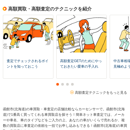
高額買取・高額査定のテクニックを紹介
査定でチェックされるポイ
高額査定GETのためにやっ
中古車相
ントを知っておこう
ておきたい愛車の手入れ
見極めよ
高額査定テクニックをもっと見る
函館市(北海道)の車買取・車査定の店舗比較ならカーセンサーで。函館市(北海
道)で1番高く買ってくれる車買取店を探そう！簡単ネット車査定では、メーカ
ーや車名、車のタイプなどをご入力の上、あなたの車がいくらで売れるか、複
数の買取店に車査定の依頼を一括でお申し込みもできる！函館市(北海道)の車買