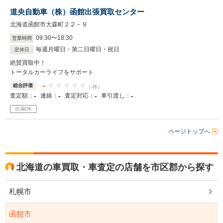
道央自動車（株）函館出張買取センター
北海道函館市大森町２２－９
09
:
30
〜
18
:
30
営業時間
毎週月曜日・第二日曜日・祝日
定休日
絶賛買取中！
トータルカーライフをサポート
-
総合評価
（-件）
-
-
-
-
査定額：
連絡：
査定対応：
車引渡し：
出張OK
ページトップへ
北海道の車買取・車査定の店舗を市区郡から探す
札幌市
函館市