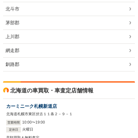
北斗市
茅部郡
上川郡
網走郡
釧路郡
北海道の車買取・車査定店舗情報
カーミニーク札幌新道店
北海道札幌市東区伏古１１条２－９－１
10
:
00
〜
19
:
00
営業時間
火曜日
定休日
高額買取＆無料査定。