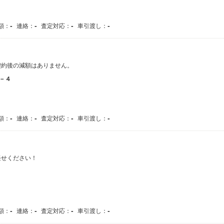
-
-
-
-
額：
連絡：
査定対応：
車引渡し：
契約後の減額はありません。
－４
-
-
-
-
額：
連絡：
査定対応：
車引渡し：
任せください！
-
-
-
-
額：
連絡：
査定対応：
車引渡し：