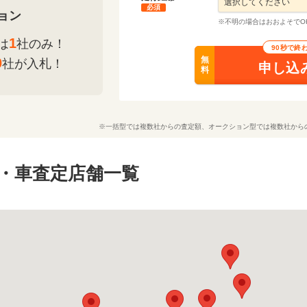
必須
ョン
※不明の場合はおおよそでO
1
は
社のみ！
90秒で終
無
0
社が入札！
申し込
料
※一括型では複数社からの査定額、オークション型では複数社から
・車査定店舗一覧