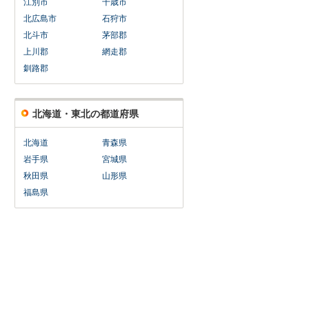
江別市
千歳市
北広島市
石狩市
北斗市
茅部郡
上川郡
網走郡
釧路郡
北海道・東北の都道府県
北海道
青森県
岩手県
宮城県
秋田県
山形県
福島県