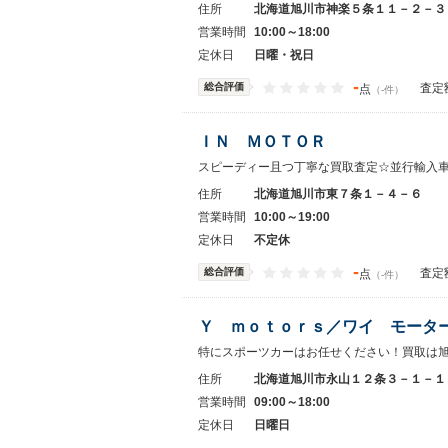
住所
北海道旭川市神楽５条１１－２－３
営業時間
10:00～18:00
定休日
日曜・祝日
-
総合評価
査定
点
（-件）
ＩＮ ＭＯＴＯＲ
スピーディー且つ丁寧な買取査定☆並行輸入
住所
北海道旭川市東７条１－４－６
営業時間
10:00～19:00
定休日
不定休
-
総合評価
査定
点
（-件）
Ｙ ｍｏｔｏｒｓ／ワイ モータ
特にスポーツカーはお任せください！買取は
住所
北海道旭川市永山１２条３－１－１
営業時間
09:00～18:00
定休日
日曜日