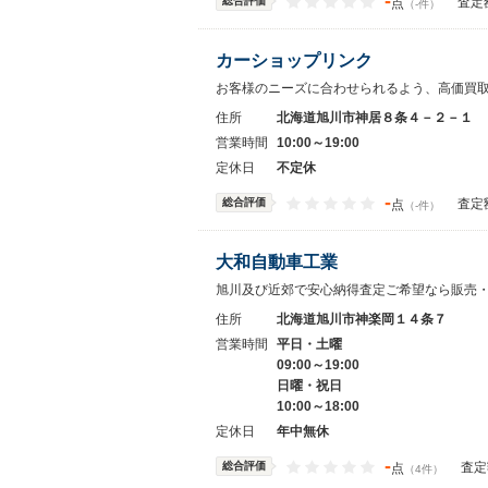
-
総合評価
査定
点
（-件）
カーショップリンク
お客様のニーズに合わせられるよう、高価買
住所
北海道旭川市神居８条４－２－１
営業時間
10:00～19:00
定休日
不定休
-
総合評価
査定
点
（-件）
大和自動車工業
旭川及び近郊で安心納得査定ご希望なら販売
住所
北海道旭川市神楽岡１４条７
営業時間
平日・土曜
09:00～19:00
日曜・祝日
10:00～18:00
定休日
年中無休
-
総合評価
査定
点
（4件）