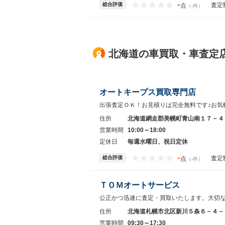
-
総合評価
査定
点
（-件）
北海道の車買取・車査定
オートキープス買取専門店
出張査定ＯＫ！お見積りは完全無料です♪お気
住所
北海道網走郡美幌町青山南１７－４
営業時間
10:00～18:00
定休日
毎週水曜日、祝日定休
-
総合評価
査定
点
（-件）
ＴＯＭオートサービス
公正かつ迅速に査定・買取いたします。大切
住所
北海道札幌市北区新川５条６－４－
営業時間
09:30～17:30