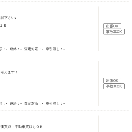
談下さい♪
１３
出張OK
事故車OK
-
-
-
-
額：
連絡：
査定対応：
車引渡し：
に考えます！
出張OK
事故車OK
-
-
-
-
額：
連絡：
査定対応：
車引渡し：
高価買取・不動車買取もＯＫ