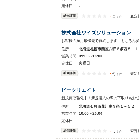
定休日
-
-
総合評価
査定
点
（-件）
株式会社ワイズソリューション
お客様の満足最優先で買取します！もちろん
住所
北海道札幌市西区八軒６条西８－１
営業時間
09:00～18:00
定休日
火曜日
-
総合評価
査定
点
（-件）
ビークリエイト
新規買取強化中！新規購入の際の下取りもお
住所
北海道石狩市花川南９条１－５２
営業時間
10:00～20:00
定休日
-
-
総合評価
査定
点
（-件）