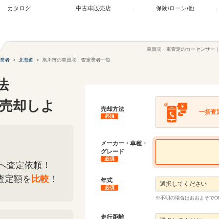
カタログ
中古車販売店
保険/ローン/他
車買取・車査定のカーセンサー
業者
北海道
旭川市の車買取・査定業者一覧
法
売却しよ
売却方法
一括査
必須
メーカー・車種・
グレード
必須
へ査定依頼！
査定額を
比較
！
年式
必須
※不明の場合はおおよそでO
走行距離