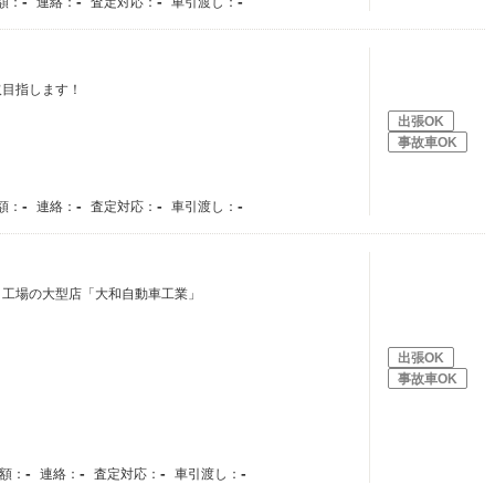
-
-
-
-
額：
連絡：
査定対応：
車引渡し：
取目指します！
出張OK
事故車OK
-
-
-
-
額：
連絡：
査定対応：
車引渡し：
・工場の大型店「大和自動車工業」
出張OK
事故車OK
-
-
-
-
額：
連絡：
査定対応：
車引渡し：