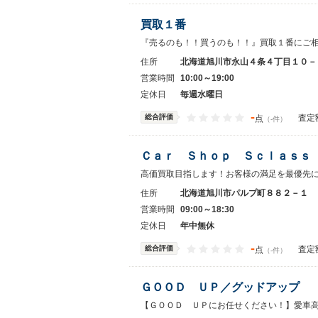
買取１番
『売るのも！！買うのも！！』買取１番にご相
住所
北海道旭川市永山４条４丁目１０－
営業時間
10:00～19:00
定休日
毎週水曜日
-
総合評価
査定
点
（-件）
Ｃａｒ Ｓｈｏｐ Ｓｃｌａｓｓ
高価買取目指します！お客様の満足を最優先
住所
北海道旭川市パルプ町８８２－１
営業時間
09:00～18:30
定休日
年中無休
-
総合評価
査定
点
（-件）
ＧＯＯＤ ＵＰ／グッドアップ
【ＧＯＯＤ ＵＰにお任せください！】愛車