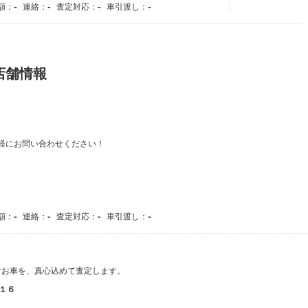
-
-
-
-
額：
連絡：
査定対応：
車引渡し：
店舗情報
軽にお問い合わせください！
-
-
-
-
額：
連絡：
査定対応：
車引渡し：
なお車を、真心込めて査定します。
１６