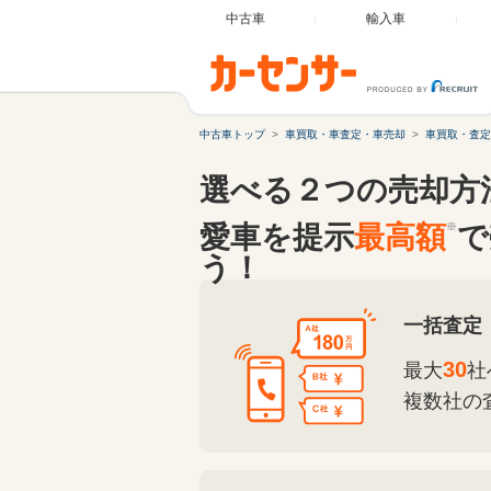
中古車
輸入車
中古車トップ
車買取・車査定・車売却
車買取・査定
選べる２つの売却方
愛車を提示
最高額
※
で
う！
一括査定
30
最大
社
複数社の