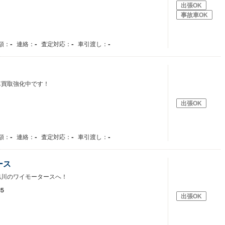
出張OK
事故車OK
-
-
-
-
額：
連絡：
査定対応：
車引渡し：
車買取強化中です！
出張OK
-
-
-
-
額：
連絡：
査定対応：
車引渡し：
ース
旭川のワイモータースへ！
５
出張OK