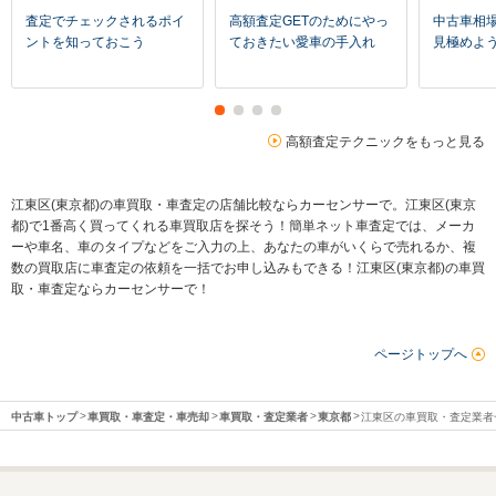
査定でチェックされるポイ
高額査定GETのためにやっ
中古車相
ントを知っておこう
ておきたい愛車の手入れ
見極めよ
高額査定テクニックをもっと見る
江東区(東京都)の車買取・車査定の店舗比較ならカーセンサーで。江東区(東京
都)で1番高く買ってくれる車買取店を探そう！簡単ネット車査定では、メーカ
ーや車名、車のタイプなどをご入力の上、あなたの車がいくらで売れるか、複
数の買取店に車査定の依頼を一括でお申し込みもできる！江東区(東京都)の車買
取・車査定ならカーセンサーで！
ページトップへ
中古車トップ
車買取・車査定・車売却
車買取・査定業者
東京都
江東区の車買取・査定業者