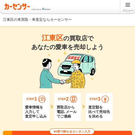
メニュー
江東区の車買取・車査定ならカーセンサー
江東区
の買取店で
あなたの愛車を売却しよう
1
2
3
STEP
STEP
STEP
愛車情報を
買取店から
査定額を
入力して
電話､メール
比べて売却先
査定申し込み
でご連絡
を決める
90秒で終わるカンタン入力