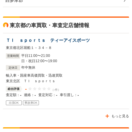
西多摩郡
東京都の車買取・車査定店舗情報
ＴＩ ｓｐｏｒｔｓ ティーアイスポーツ
東京都北区堀船１－３４－８
平日
11
:
00
〜
21
:
00
営業時間
日・祝日
12
:
00
〜
19
:
00
年中無休
定休日
輸入車・国産車高価買取・迅速買取
東京北区 ＴＩ ｓｐｏｒｔｓ
-
総合評価
（-件）
-
-
-
-
査定額：
連絡：
査定対応：
車引渡し：
出張OK
事故車OK
もっと見る