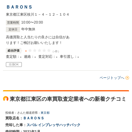
ＢＡＲＯＮＳ
東京都江東区枝川１－４－１２－１０４
10
:
00
〜
20
:
00
営業時間
年中無休
定休日
高価買取と人当たりの良さには自信があ
ります！ご検討お願いいたします！
-
総合評価
（-件）
-
-
-
-
査定額：
連絡：
査定対応：
車引渡し：
出張OK
ページトップへ
東京都江東区の車買取査定業者への新着クチコミ
投稿者：さんた
都道府県：
東京都
買取店名：
ＢＡＲＯＮＳ
売却した車：
スバル インプレッサハッチバック
売却時期：2021年1月