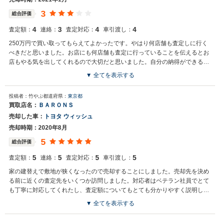
3
総合評価
4
3
4
4
査定額：
連絡：
査定対応：
車引渡し：
250万円で買い取ってもらえてよかったです。やはり何店舗も査定しに行く
べきだと思いました。お店にも何店舗も査定に行っていることを伝えるとお
店もやる気を出してくれるので大切だと思いました。自分の納得ができるま
で根気良くやってよかった、
▼ 全てを表示する
投稿者：竹やぶ
都道府県：
東京都
買取店名：
ＢＡＲＯＮＳ
売却した車：
トヨタ ウィッシュ
売却時期：2020年8月
5
総合評価
5
5
5
5
査定額：
連絡：
査定対応：
車引渡し：
家の建替えで敷地が狭くなったので売却することにしました。売却先を決め
る前に近くの査定先をいくつか訪問しました。対応者はベテラン社員でとて
も丁寧に対応してくれたし、査定額についてもとても分かりやすく説明して
くれました。
▼ 全てを表示する