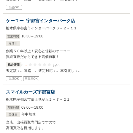
出張OK
ケーユー 宇都宮インターパーク店
栃木県宇都宮市インターパーク６－２－１１
10
:
30
～
19
:
00
営業時間
定休日
創業５０年以上！安心と信頼のケーユー
買取直販だからできる高価買取！
-
総合評価
（-件）
-
-
-
-
査定額：
連絡：
査定対応：
車引渡し：
出張OK
事故車OK
スマイルカーズ宇都宮店
栃木県宇都宮市富士見が丘２－７－２１
09
:
00
～
18
:
00
営業時間
年中無休
定休日
当店、出張買取専門店ですので
高価買取を目指します。