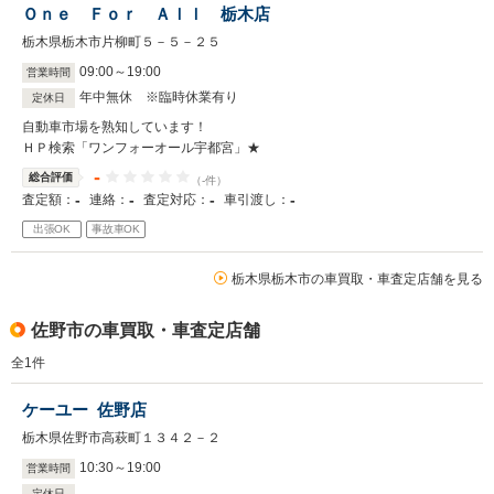
Ｏｎｅ Ｆｏｒ Ａｌｌ 栃木店
栃木県栃木市片柳町５－５－２５
09
:
00
～
19
:
00
営業時間
年中無休 ※臨時休業有り
定休日
自動車市場を熟知しています！
ＨＰ検索「ワンフォーオール宇都宮」★
-
総合評価
（-件）
-
-
-
-
査定額：
連絡：
査定対応：
車引渡し：
出張OK
事故車OK
栃木県栃木市の車買取・車査定店舗を見る
佐野市の車買取・車査定店舗
全
1
件
ケーユー 佐野店
栃木県佐野市高萩町１３４２－２
10
:
30
～
19
:
00
営業時間
定休日