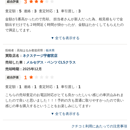
3
総合評価
5
3
1
3
査定額：
連絡：
査定対応：
車引渡し：
金額が1番高かったので売却。 担当者さんが新人だった為、相見積もりで金
額出すだけでも２時間近く時間が掛かったが、金額はたかくしてもらえたの
で満足してます。
▼ 全てを表示する
買取店からの返信
投稿者：高知はるみ
都道府県：
栃木県
お世話になっております。 株式会社ネクステージでございます。 この
買取店名：
ネクステージ宇都宮店
度はネクステージをご利用いただきまして誠にありがとうございまし
売却した車：
メルセデス・ベンツ CLSクラス
た。 弊社ではMR-Sのようなスポーツカーの専門店を展開している関
係もあり、大変得意な車種となっております。スポーツカーの他にも
売却時期：2025年12月
ミニバンやSUV、軽自動車などの各種専門店を展開しているため、ま
1
総合評価
た機会がございましたら是非お力添えできれば幸いでございます。 今
後とも宜しくお願い申し上げます。
1
1
1
1
査定額：
連絡：
査定対応：
車引渡し：
こちらの売却査定のお電話対応がとても良かったしいい感じの車沢山みれま
したので良いと思いました！！！予約の方も普通に取りやすかったので良い
感じの車を購入するということをお楽しみにしてます♪
▼ 全てを表示する
買取店からの返信
クチコミ利用にあたっての注意事項
お世話になっております。 株式会社ネクステージでございます。 この