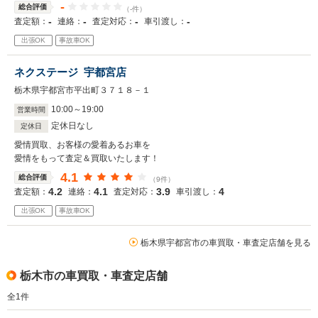
-
総合評価
（-件）
-
-
-
-
査定額：
連絡：
査定対応：
車引渡し：
出張OK
事故車OK
ネクステージ 宇都宮店
栃木県宇都宮市平出町３７１８－１
10
:
00
～
19
:
00
営業時間
定休日なし
定休日
愛情買取、お客様の愛着あるお車を
愛情をもって査定＆買取いたします！
4.1
総合評価
（9件）
4.2
4.1
3.9
4
査定額：
連絡：
査定対応：
車引渡し：
出張OK
事故車OK
栃木県宇都宮市の車買取・車査定店舗を見る
栃木市の車買取・車査定店舗
全
1
件