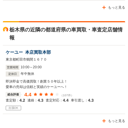
もっと見る
栃木県の近隣の都道府県の車買取・車査定店舗情
報
ケーユー 本店買取本部
東京都町田市鶴間１６７０
10
:
00
～
20
:
00
営業時間
年中無休
定休日
即決即金で高価買取！創業５０年以上！
愛車の売却は信頼と実績のケーユーへ！
4.4
総合評価
（107件）
4.2
4.3
4.4
4.3
査定額：
連絡：
査定対応：
車引渡し：
出張OK
もっと見る