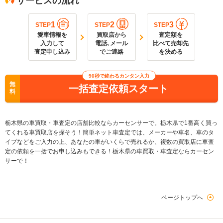
サービスの流れ
1
2
3
STEP
STEP
STEP
愛車情報を
買取店から
査定額を
入力して
電話､メール
比べて売却先
査定申し込み
でご連絡
を決める
90秒で終わるカンタン入力
無
一括査定依頼スタート
料
栃木県の車買取・車査定の店舗比較ならカーセンサーで。栃木県で1番高く買っ
てくれる車買取店を探そう！簡単ネット車査定では、メーカーや車名、車のタ
イプなどをご入力の上、あなたの車がいくらで売れるか、複数の買取店に車査
定の依頼を一括でお申し込みもできる！栃木県の車買取・車査定ならカーセン
サーで！
ページトップへ