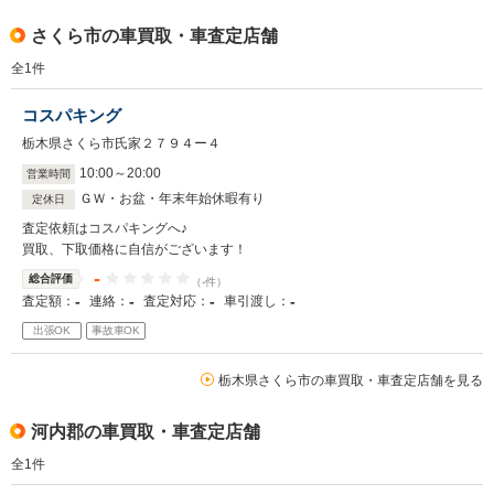
さくら市の車買取・車査定店舗
全
1
件
コスパキング
栃木県さくら市氏家２７９４ー４
10
:
00
～
20
:
00
営業時間
ＧＷ・お盆・年末年始休暇有り
定休日
査定依頼はコスパキングへ♪
買取、下取価格に自信がございます！
-
総合評価
（-件）
-
-
-
-
査定額：
連絡：
査定対応：
車引渡し：
出張OK
事故車OK
栃木県さくら市の車買取・車査定店舗を見る
河内郡の車買取・車査定店舗
全
1
件