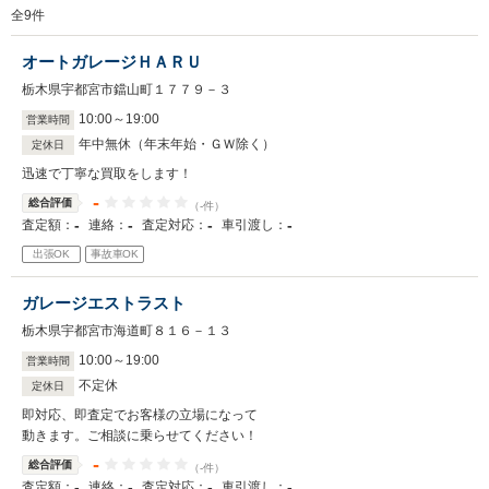
全
9
件
オートガレージＨＡＲＵ
栃木県宇都宮市鐺山町１７７９－３
10
:
00
～
19
:
00
営業時間
年中無休（年末年始・ＧＷ除く）
定休日
迅速で丁寧な買取をします！
-
総合評価
（-件）
-
-
-
-
査定額：
連絡：
査定対応：
車引渡し：
出張OK
事故車OK
ガレージエストラスト
栃木県宇都宮市海道町８１６－１３
10
:
00
～
19
:
00
営業時間
不定休
定休日
即対応、即査定でお客様の立場になって
動きます。ご相談に乗らせてください！
-
総合評価
（-件）
-
-
-
-
査定額：
連絡：
査定対応：
車引渡し：