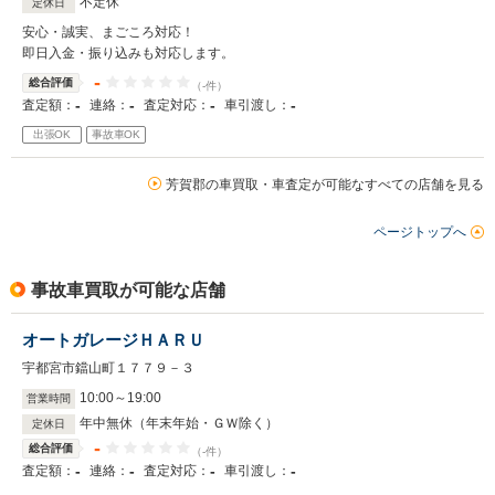
不定休
定休日
安心・誠実、まごころ対応！
即日入金・振り込みも対応します。
-
総合評価
（-件）
-
-
-
-
査定額：
連絡：
査定対応：
車引渡し：
出張OK
事故車OK
芳賀郡の車買取・車査定が可能なすべての店舗を見る
ページトップへ
事故車買取が可能な店舗
オートガレージＨＡＲＵ
宇都宮市鐺山町１７７９－３
10
:
00
～
19
:
00
営業時間
年中無休（年末年始・ＧＷ除く）
定休日
-
総合評価
（-件）
-
-
-
-
査定額：
連絡：
査定対応：
車引渡し：