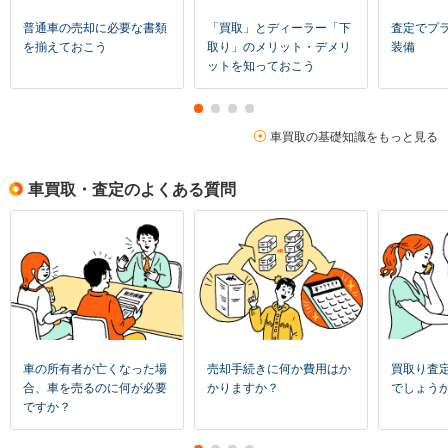
普通車の売却に必要な書類
「買取」とディーラー「下
査定でプ
を揃えておこう
取り」のメリット・デメリ
装備
ットを知っておこう
車買取の基礎知識をもっと見る
車買取・査定のよくある質問
車の所有者が亡くなった場
売却手続きに何か費用はか
買取り査
合、車を売るのに何が必要
かりますか？
でしょう
ですか？