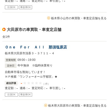
-
-
-
-
査定額：
連絡：
査定対応：
車引渡し：
出張OK
事故車OK
栃木県小山市の車買取・車査定店舗を見る
大田原市の車買取・車査定店舗
全
1
件
Ｏｎｅ Ｆｏｒ Ａｌｌ 那須塩原店
栃木県大田原市浅香３－３７１１－４
09
:
00
～
19
:
00
営業時間
年中無休 ※臨時休業有り
定休日
自動車市場を熟知しています！
ＨＰ検索「ワンフォーオール宇都宮」★
-
総合評価
（-件）
-
-
-
-
査定額：
連絡：
査定対応：
車引渡し：
出張OK
事故車OK
栃木県大田原市の車買取・車査定店舗を見る