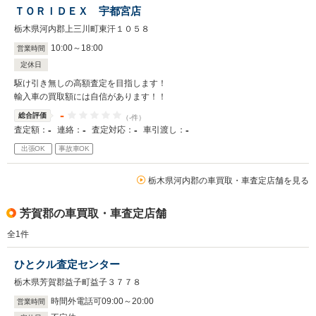
ＴＯＲＩＤＥＸ 宇都宮店
栃木県河内郡上三川町東汗１０５８
10
:
00
～
18
:
00
営業時間
定休日
駆け引き無しの高額査定を目指します！
輸入車の買取額には自信があります！！
-
総合評価
（-件）
-
-
-
-
査定額：
連絡：
査定対応：
車引渡し：
出張OK
事故車OK
栃木県河内郡の車買取・車査定店舗を見る
芳賀郡の車買取・車査定店舗
全
1
件
ひとクル査定センター
栃木県芳賀郡益子町益子３７７８
時間外電話可09
:
00
～
20
:
00
営業時間