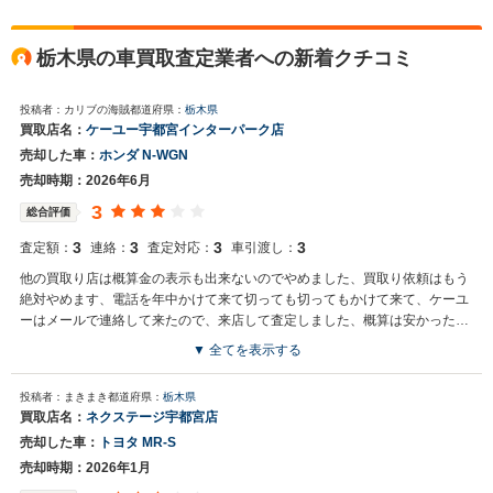
栃木県の車買取査定業者への新着クチコミ
投稿者：カリブの海賊
都道府県：
栃木県
買取店名：
ケーユー宇都宮インターパーク店
売却した車：
ホンダ N-WGN
売却時期：2026年6月
3
総合評価
3
3
3
3
査定額：
連絡：
査定対応：
車引渡し：
他の買取り店は概算金の表示も出来ないのでやめました、買取り依頼はもう
絶対やめます、電話を年中かけて来て切っても切ってもかけて来て、ケーユ
ーはメールで連絡して来たので、来店して査定しました、概算は安かったで
すが、しょうがないでしょう。
▼ 全てを表示する
投稿者：まきまき
都道府県：
栃木県
買取店名：
ネクステージ宇都宮店
売却した車：
トヨタ MR-S
売却時期：2026年1月