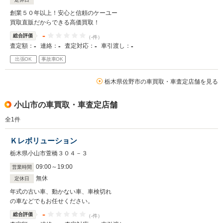
創業５０年以上！安心と信頼のケーユー
買取直販だからできる高価買取！
-
総合評価
（-件）
-
-
-
-
査定額：
連絡：
査定対応：
車引渡し：
出張OK
事故車OK
栃木県佐野市の車買取・車査定店舗を見る
小山市の車買取・車査定店舗
全
1
件
Ｋレボリューション
栃木県小山市萱橋３０４－３
09
:
00
～
19
:
00
営業時間
無休
定休日
年式の古い車、動かない車、車検切れ
の車などでもお任せください。
-
総合評価
（-件）