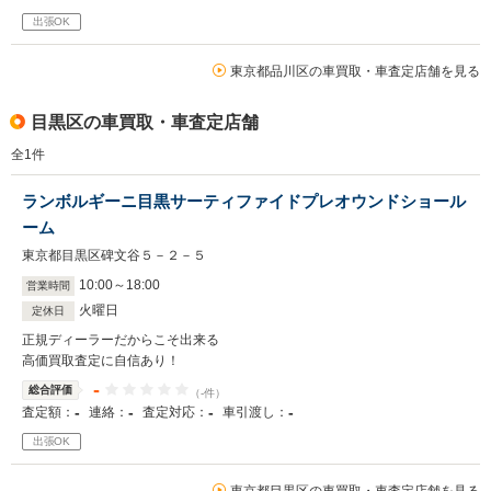
出張OK
東京都品川区の車買取・車査定店舗を見る
目黒区の車買取・車査定店舗
全
1
件
ランボルギーニ目黒サーティファイドプレオウンドショール
ーム
東京都目黒区碑文谷５－２－５
10
:
00
～
18
:
00
営業時間
火曜日
定休日
正規ディーラーだからこそ出来る
高価買取査定に自信あり！
-
総合評価
（-件）
-
-
-
-
査定額：
連絡：
査定対応：
車引渡し：
出張OK