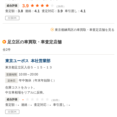
3.9
総合評価
（26件）
3.8
4.1
3.9
4.1
査定額：
連絡：
査定対応：
車引渡し：
出張OK
東京都練馬区の車買取・車査定店舗を見る
足立区の車買取・車査定店舗
全
2
件
東京ユーポス 本社営業部
東京都足立区入谷５－１５－１３
10
:
00
～
20
:
00
営業時間
年中無休（年末年始除く）
定休日
在庫コストをカット。
中古車相場をリアルに反映。
-
総合評価
（30件）
-
-
-
-
査定額：
連絡：
査定対応：
車引渡し：
出張OK