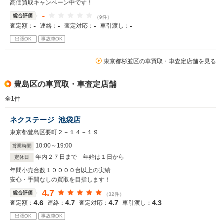
高価買取キャンペーン中です！
-
総合評価
（9件）
-
-
-
-
査定額：
連絡：
査定対応：
車引渡し：
出張OK
事故車OK
東京都杉並区の車買取・車査定店舗を見る
豊島区の車買取・車査定店舗
全
1
件
ネクステージ 池袋店
東京都豊島区要町２－１４－１９
10
:
00
～
19
:
00
営業時間
年内２７日まで 年始は１日から
定休日
年間小売台数１００００台以上の実績
安心・手間なしの買取を目指します！
4.7
総合評価
（32件）
4.6
4.7
4.7
4.3
査定額：
連絡：
査定対応：
車引渡し：
出張OK
事故車OK