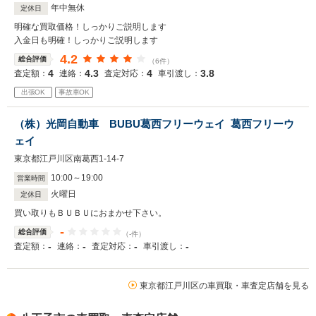
年中無休
定休日
明確な買取価格！しっかりご説明します
入金日も明確！しっかりご説明します
4.2
総合評価
（6件）
4
4.3
4
3.8
査定額：
連絡：
査定対応：
車引渡し：
出張OK
事故車OK
（株）光岡自動車 BUBU葛西フリーウェイ 葛西フリーウ
ェイ
東京都江戸川区南葛西1-14-7
10
:
00
～
19
:
00
営業時間
火曜日
定休日
買い取りもＢＵＢＵにおまかせ下さい。
-
総合評価
（-件）
-
-
-
-
査定額：
連絡：
査定対応：
車引渡し：
東京都江戸川区の車買取・車査定店舗を見る