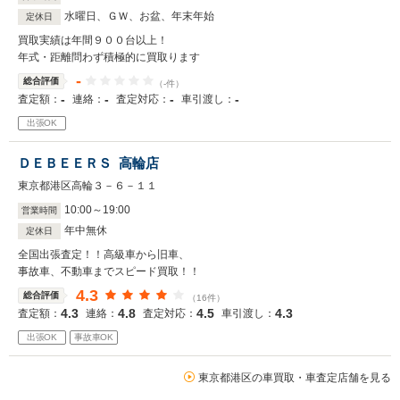
水曜日、ＧＷ、お盆、年末年始
定休日
買取実績は年間９００台以上！
年式・距離問わず積極的に買取ります
-
総合評価
（-件）
-
-
-
-
査定額：
連絡：
査定対応：
車引渡し：
出張OK
ＤＥＢＥＥＲＳ 高輪店
東京都港区高輪３－６－１１
10
:
00
～
19
:
00
営業時間
年中無休
定休日
全国出張査定！！高級車から旧車、
事故車、不動車までスピード買取！！
4.3
総合評価
（16件）
4.3
4.8
4.5
4.3
査定額：
連絡：
査定対応：
車引渡し：
出張OK
事故車OK
東京都港区の車買取・車査定店舗を見る