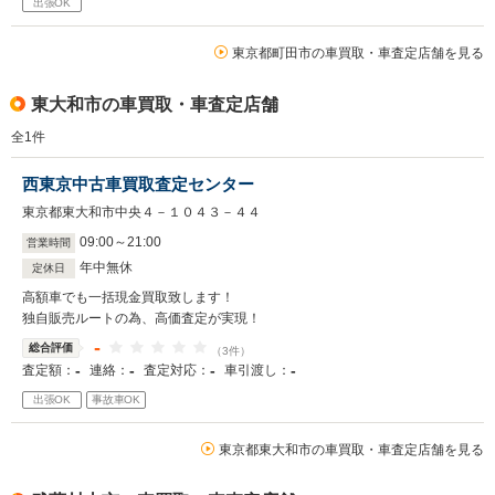
出張OK
東京都町田市の車買取・車査定店舗を見る
東大和市の車買取・車査定店舗
全
1
件
西東京中古車買取査定センター
東京都東大和市中央４－１０４３－４４
09
:
00
～
21
:
00
営業時間
年中無休
定休日
高額車でも一括現金買取致します！
独自販売ルートの為、高価査定が実現！
-
総合評価
（3件）
-
-
-
-
査定額：
連絡：
査定対応：
車引渡し：
出張OK
事故車OK
東京都東大和市の車買取・車査定店舗を見る