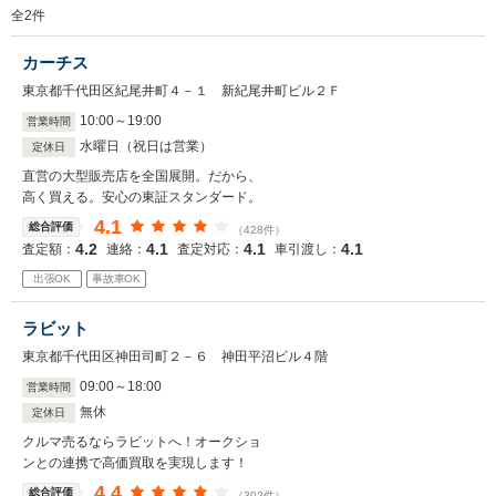
全
2
件
カーチス
東京都千代田区紀尾井町４－１ 新紀尾井町ビル２Ｆ
10
:
00
～
19
:
00
営業時間
水曜日（祝日は営業）
定休日
直営の大型販売店を全国展開。だから、
高く買える。安心の東証スタンダード。
4.1
総合評価
（428件）
4.2
4.1
4.1
4.1
査定額：
連絡：
査定対応：
車引渡し：
出張OK
事故車OK
ラビット
東京都千代田区神田司町２－６ 神田平沼ビル４階
09
:
00
～
18
:
00
営業時間
無休
定休日
クルマ売るならラビットへ！オークショ
ンとの連携で高価買取を実現します！
4.4
総合評価
（302件）