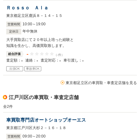
Ｒｏｓｓｏ Ａｌａ
東京都足立区鹿浜８－１４－１５
10
:
00
～
19
:
00
営業時間
年中無休
定休日
大手買取店にて２０年以上培った経験と
知識を生かし、高価買取致します。
-
総合評価
（-件）
-
-
-
-
査定額：
連絡：
査定対応：
車引渡し：
出張OK
事故車OK
東京都足立区の車買取・車査定店舗を見る
江戸川区の車買取・車査定店舗
全
2
件
車買取専門店オートショップオーエス
東京都江戸川区大杉２－１６－１８
09
:
00
～
20
:
00
営業時間