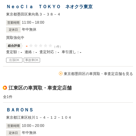
ＮｅｏＣｌａ ＴＯＫＹＯ ネオクラ東京
東京都墨田区東向島３－３８－４
11
:
00
～
18
:
00
営業時間
年中無休
定休日
買取強化中
-
総合評価
（-件）
-
-
-
-
査定額：
連絡：
査定対応：
車引渡し：
出張OK
事故車OK
東京都墨田区の車買取・車査定店舗を見る
江東区の車買取・車査定店舗
全
1
件
ＢＡＲＯＮＳ
東京都江東区枝川１－４－１２－１０４
10
:
00
～
20
:
00
営業時間
年中無休
定休日