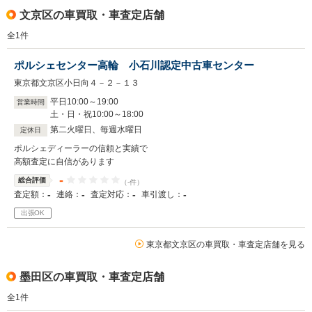
文京区の車買取・車査定店舗
全
1
件
ポルシェセンター高輪 小石川認定中古車センター
東京都文京区小日向４－２－１３
平日10
:
00
～
19
:
00
営業時間
土・日・祝10
:
00
～
18
:
00
第二火曜日、毎週水曜日
定休日
ポルシェディーラーの信頼と実績で
高額査定に自信があります
-
総合評価
（-件）
-
-
-
-
査定額：
連絡：
査定対応：
車引渡し：
出張OK
東京都文京区の車買取・車査定店舗を見る
墨田区の車買取・車査定店舗
全
1
件