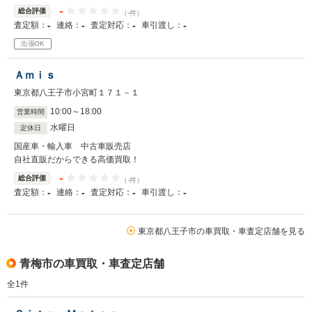
-
総合評価
（-件）
-
-
-
-
査定額：
連絡：
査定対応：
車引渡し：
出張OK
Ａｍｉｓ
東京都八王子市小宮町１７１－１
10
:
00
～
18
:
00
営業時間
水曜日
定休日
国産車・輸入車 中古車販売店
自社直販だからできる高価買取！
-
総合評価
（-件）
-
-
-
-
査定額：
連絡：
査定対応：
車引渡し：
東京都八王子市の車買取・車査定店舗を見る
青梅市の車買取・車査定店舗
全
1
件