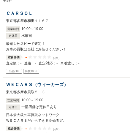
全
2
件
ＣＡＲＳＯＬ
東京都多摩市和田１１６７
10
:
00
～
19
:
00
営業時間
水曜日
定休日
最短１分スピード査定！
お車の買取は当社にお任せください！
-
総合評価
（-件）
-
-
-
-
査定額：
連絡：
査定対応：
車引渡し：
出張OK
事故車OK
ＷＥＣＡＲＳ（ウィーカーズ）
東京都多摩市貝取５－３
10
:
00
～
19
:
00
営業時間
一部店舗は定休日あり
定休日
日本最大級の車買取ネットワーク
ＷＥＣＡＲＳだからできる高価査定。
-
総合評価
（-件）