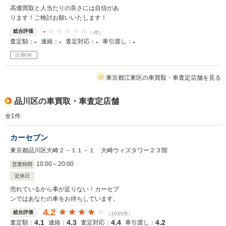
高価買取と人当たりの良さには自信があ
ります！ご検討お願いいたします！
-
総合評価
（-件）
-
-
-
-
査定額：
連絡：
査定対応：
車引渡し：
出張OK
東京都江東区の車買取・車査定店舗を見る
品川区の車買取・車査定店舗
全
1
件
カーセブン
東京都品川区大崎２－１１－１ 大崎ウィズタワー２３階
10
:
00
～
20
:
00
営業時間
定休日
売れているから車が足りない！カーセブ
ンではあなたの車をお待ちしています。
4.2
総合評価
（1035件）
4.1
4.3
4.4
4.2
査定額：
連絡：
査定対応：
車引渡し：