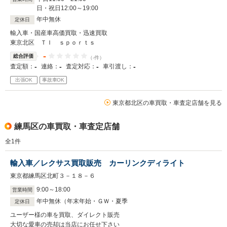
日・祝日12
:
00
～
19
:
00
年中無休
定休日
輸入車・国産車高価買取・迅速買取
東京北区 ＴＩ ｓｐｏｒｔｓ
-
総合評価
（-件）
-
-
-
-
査定額：
連絡：
査定対応：
車引渡し：
出張OK
事故車OK
東京都北区の車買取・車査定店舗を見る
練馬区の車買取・車査定店舗
全
1
件
輸入車／レクサス買取販売 カーリンクディライト
東京都練馬区北町３－１８－６
9
:
00
～
18
:
00
営業時間
年中無休（年末年始・ＧＷ・夏季
定休日
ユーザー様の車を買取、ダイレクト販売
大切な愛車の売却は当店にお任せ下さい