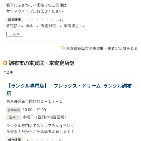
愛車にふさわしい価格でのご売却は
サウスウェイブにお任せください
-
総合評価
（-件）
-
-
-
-
査定額：
連絡：
査定対応：
車引渡し：
出張OK
東京都昭島市の車買取・車査定店舗を見る
調布市の車買取・車査定店舗
全
2
件
【ランクル専門店】 フレックス・ドリーム ランクル調布
店
東京都調布市国領町１－１７－１
10
:
00
～
19
:
00
営業時間
水曜日（祝日の場合営業）
定休日
ランクル専門店でスタッフみんなランク
ル好き！だからこそ高額査定致します！
-
総合評価
（-件）