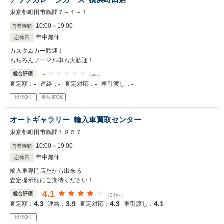
東京都町田市鶴間７－１－１
10
:
00
～
19
:
00
営業時間
年中無休
定休日
カスタムカー歓迎！
もちろんノーマル車も大歓迎！
-
総合評価
（-件）
-
-
-
-
査定額：
連絡：
査定対応：
車引渡し：
出張OK
事故車OK
オートギャラリー 輸入車買取センター
東京都町田市鶴間１８５７
10
:
00
～
19
:
00
営業時間
年中無休
定休日
輸入車専門店だから出来る
査定提示額にご期待ください！
4.1
総合評価
（34件）
4.3
3.9
4.3
4.1
査定額：
連絡：
査定対応：
車引渡し：
出張OK