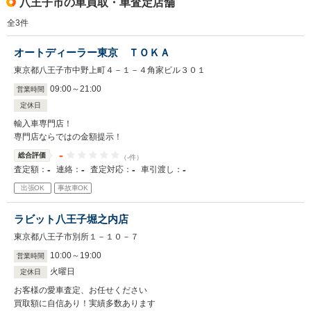
八王子市の車買取・車査定店舗
全
3
件
オートディーラー東京 ＴＯＫＡ
東京都八王子市中野上町４－１－４角家ビル３０１
09
:
00
～
21
:
00
営業時間
定休日
輸入車専門店！
専門店ならではの金額提示！
-
総合評価
（-件）
-
-
-
-
査定額：
連絡：
査定対応：
車引渡し：
出張OK
事故車OK
ラビット八王子堀之内店
東京都八王子市別所１－１０－７
10
:
00
～
19
:
00
営業時間
火曜日
定休日
お客様の愛車査定、お任せください
買取額に自信あり！実績多数あります