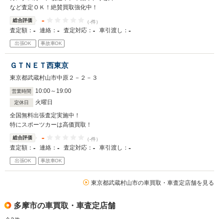
など査定ＯＫ！絶賛買取強化中！
-
総合評価
（-件）
-
-
-
-
査定額：
連絡：
査定対応：
車引渡し：
出張OK
事故車OK
ＧＴＮＥＴ西東京
東京都武蔵村山市中原２－２－３
10
:
00
～
19
:
00
営業時間
火曜日
定休日
全国無料出張査定実施中！
特にスポーツカーは高価買取！
-
総合評価
（-件）
-
-
-
-
査定額：
連絡：
査定対応：
車引渡し：
出張OK
事故車OK
東京都武蔵村山市の車買取・車査定店舗を見る
多摩市の車買取・車査定店舗