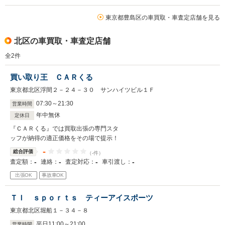
東京都豊島区の車買取・車査定店舗を見る
北区の車買取・車査定店舗
全
2
件
買い取り王 ＣＡＲくる
東京都北区浮間２－２４－３０ サンハイツビル１Ｆ
07
:
30
～
21
:
30
営業時間
年中無休
定休日
『ＣＡＲくる』では買取出張の専門スタ
ッフが納得の適正価格をその場で提示！
-
総合評価
（-件）
-
-
-
-
査定額：
連絡：
査定対応：
車引渡し：
出張OK
事故車OK
ＴＩ ｓｐｏｒｔｓ ティーアイスポーツ
東京都北区堀船１－３４－８
平日11
:
00
～
21
:
00
営業時間