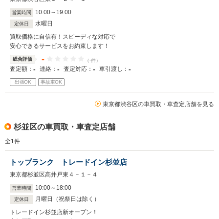
10
:
00
～
19
:
00
営業時間
水曜日
定休日
買取価格に自信有！スピーディな対応で
安心できるサービスをお約束します！
-
総合評価
（-件）
-
-
-
-
査定額：
連絡：
査定対応：
車引渡し：
出張OK
事故車OK
東京都渋谷区の車買取・車査定店舗を見る
杉並区の車買取・車査定店舗
全
1
件
トップランク トレードイン杉並店
東京都杉並区高井戸東４－１－４
10
:
00
～
18
:
00
営業時間
月曜日（祝祭日は除く）
定休日
トレードイン杉並店新オープン！