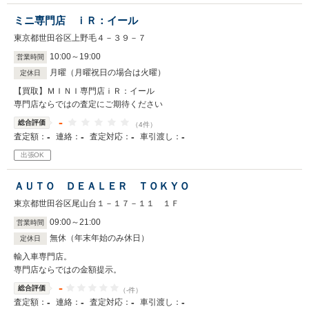
ミニ専門店 ｉＲ：イール
東京都世田谷区上野毛４－３９－７
10
:
00
～
19
:
00
営業時間
月曜（月曜祝日の場合は火曜）
定休日
【買取】ＭＩＮＩ専門店ｉＲ：イール
専門店ならではの査定にご期待ください
-
総合評価
（4件）
-
-
-
-
査定額：
連絡：
査定対応：
車引渡し：
出張OK
ＡＵＴＯ ＤＥＡＬＥＲ ＴＯＫＹＯ
東京都世田谷区尾山台１－１７－１１ １Ｆ
09
:
00
～
21
:
00
営業時間
無休（年末年始のみ休日）
定休日
輸入車専門店。
専門店ならではの金額提示。
-
総合評価
（-件）
-
-
-
-
査定額：
連絡：
査定対応：
車引渡し：