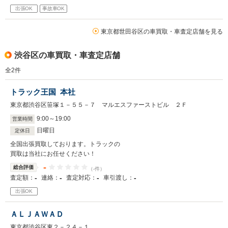
出張OK
事故車OK
東京都世田谷区の車買取・車査定店舗を見る
渋谷区の車買取・車査定店舗
全
2
件
トラック王国 本社
東京都渋谷区笹塚１－５５－７ マルエスファーストビル ２Ｆ
9
:
00
～
19
:
00
営業時間
日曜日
定休日
全国出張買取しております。トラックの
買取は当社にお任せください！
-
総合評価
（-件）
-
-
-
-
査定額：
連絡：
査定対応：
車引渡し：
出張OK
ＡＬＪＡＷＡＤ
東京都渋谷区東２－２４－１