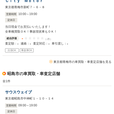
Ｃｉｔｙ Ｍｏｔｏｒ
東京都青梅市新町７－６－８
10
:
00
～
19
:
00
営業時間
定休日
当日現金でお支払いいたします！
全車種買取ＯＫ！事故現状車もＯＫ！
-
総合評価
（-件）
-
-
-
-
査定額：
連絡：
査定対応：
車引渡し：
出張OK
事故車OK
東京都青梅市の車買取・車査定店舗を見る
昭島市の車買取・車査定店舗
全
1
件
サウスウェイブ
東京都昭島市中神町１－１０－１４
09
:
00
～
19
:
00
営業時間
定休日