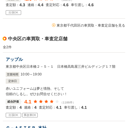
4.3
4.4
4.6
4.6
査定額：
連絡：
査定対応：
車引渡し：
出張OK
東京都千代田区の車買取・車査定店舗を見る
中央区の車買取・車査定店舗
全
2
件
アップル
東京都中央区日本橋２－５－１ 日本橋高島屋三井ビルディング１７階
10
:
00
～
19
:
00
営業時間
定休日
赤いユニフォームは夢と情熱、そして
信頼のしるし。ぜひお問合せください！
4.1
総合評価
（1188件）
4
4
4.1
4.1
査定額：
連絡：
査定対応：
車引渡し：
出張OK
事故車OK
Ｇ－ＡＦＴＥＲ 本社