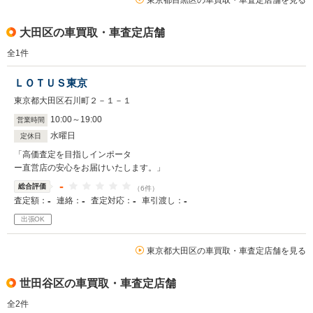
東京都目黒区の車買取・車査定店舗を見る
大田区の車買取・車査定店舗
全
1
件
ＬＯＴＵＳ東京
東京都大田区石川町２－１－１
10
:
00
～
19
:
00
営業時間
水曜日
定休日
「高価査定を目指しインポータ
ー直営店の安心をお届けいたします。」
-
総合評価
（6件）
-
-
-
-
査定額：
連絡：
査定対応：
車引渡し：
出張OK
東京都大田区の車買取・車査定店舗を見る
世田谷区の車買取・車査定店舗
全
2
件