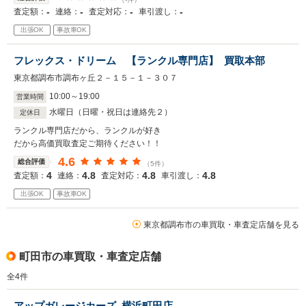
-
-
-
-
査定額：
連絡：
査定対応：
車引渡し：
出張OK
事故車OK
フレックス・ドリーム 【ランクル専門店】 買取本部
東京都調布市調布ヶ丘２－１５－１－３０７
10
:
00
～
19
:
00
営業時間
水曜日（日曜・祝日は連絡先２）
定休日
ランクル専門店だから、ランクルが好き
だから高価買取査定ご期待ください！！
4.6
総合評価
（5件）
4
4.8
4.8
4.8
査定額：
連絡：
査定対応：
車引渡し：
出張OK
事故車OK
東京都調布市の車買取・車査定店舗を見る
町田市の車買取・車査定店舗
全
4
件
アップガレージカーズ 横浜町田店