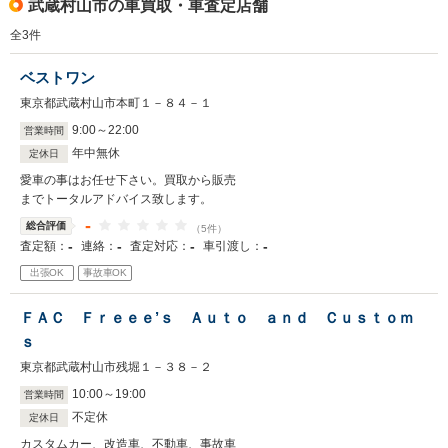
武蔵村山市の車買取・車査定店舗
全
3
件
ベストワン
東京都武蔵村山市本町１－８４－１
9
:
00
～
22
:
00
営業時間
年中無休
定休日
愛車の事はお任せ下さい。買取から販売
までトータルアドバイス致します。
-
総合評価
（5件）
-
-
-
-
査定額：
連絡：
査定対応：
車引渡し：
出張OK
事故車OK
ＦＡＣ Ｆｒｅｅｅ’ｓ Ａｕｔｏ ａｎｄ Ｃｕｓｔｏｍ
ｓ
東京都武蔵村山市残堀１－３８－２
10
:
00
～
19
:
00
営業時間
不定休
定休日
カスタムカー、改造車、不動車、事故車