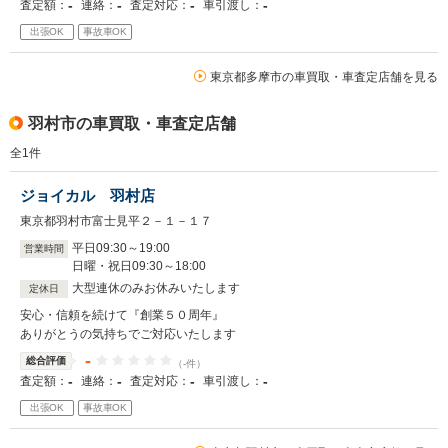
-
-
-
-
査定額：
連絡：
査定対応：
車引渡し：
出張OK
事故車OK
東京都多摩市の車買取・車査定店舗を見る
羽村市の車買取・車査定店舗
全
1
件
ジョイカル 羽村店
東京都羽村市富士見平２－１－１７
平日09
:
30
～
19
:
00
営業時間
日曜・祝日09
:
30
～
18
:
00
大型連休のみお休みいたします
定休日
安心・信頼を続けて『創業５０周年』
ありがとうの気持ちでご対応いたします
-
総合評価
（-件）
-
-
-
-
査定額：
連絡：
査定対応：
車引渡し：
出張OK
事故車OK