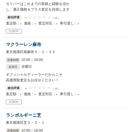
ガリバーはこれまでの実績と経験を活か
し、適正価格＆プラス査定を目指します
-
総合評価
（-件）
-
-
-
-
査定額：
連絡：
査定対応：
車引渡し：
出張OK
マクラーレン麻布
東京都港区南麻布５－２－３２
10
:
00
～
18
:
00
営業時間
水曜日
定休日
オフィシャルディーラーだからこそ
高価買取査定をお任せください！
-
総合評価
（-件）
-
-
-
-
査定額：
連絡：
査定対応：
車引渡し：
出張OK
ランボルギーニ芝
東京都港区芝３－５－１
10
:
00
～
18
:
00
営業時間