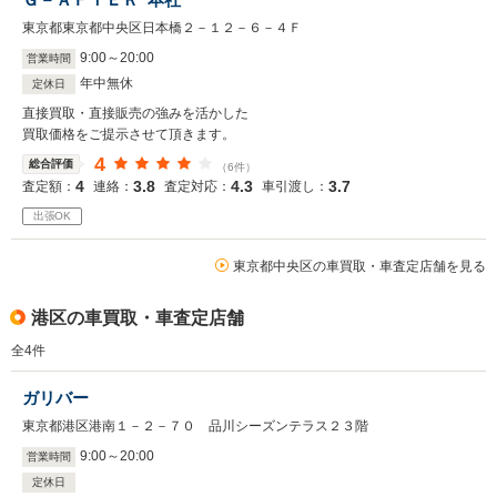
東京都東京都中央区日本橋２－１２－６－４Ｆ
9
:
00
～
20
:
00
営業時間
年中無休
定休日
直接買取・直接販売の強みを活かした
買取価格をご提示させて頂きます。
4
総合評価
（6件）
4
3.8
4.3
3.7
査定額：
連絡：
査定対応：
車引渡し：
出張OK
東京都中央区の車買取・車査定店舗を見る
港区の車買取・車査定店舗
全
4
件
ガリバー
東京都港区港南１－２－７０ 品川シーズンテラス２３階
9
:
00
～
20
:
00
営業時間
定休日