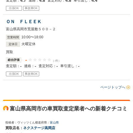
4.7
4.8
4.8
4.4
査定額：
連絡：
査定対応：
車引渡し：
出張OK
事故車OK
ＯＮ ＦＬＥＥＫ
富山県高岡市荒屋敷５００－２
10
:
00
〜
18
:
00
営業時間
火曜定休
定休日
買取
-
総合評価
（-件）
-
-
-
-
査定額：
連絡：
査定対応：
車引渡し：
出張OK
事故車OK
ページトップへ
富山県高岡市の車買取査定業者への新着クチコミ
投稿者：ヴィッツくん
都道府県：
富山県
買取店名：
ネクステージ高岡店