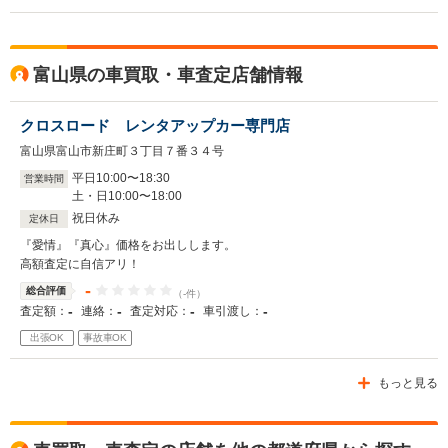
富山県の車買取・車査定店舗情報
クロスロード レンタアップカー専門店
富山県富山市新庄町３丁目７番３４号
平日
10
:
00
〜
18
:
30
営業時間
土・日
10
:
00
〜
18
:
00
祝日休み
定休日
『愛情』『真心』価格をお出しします。
高額査定に自信アリ！
-
総合評価
（-件）
-
-
-
-
査定額：
連絡：
査定対応：
車引渡し：
出張OK
事故車OK
もっと見る