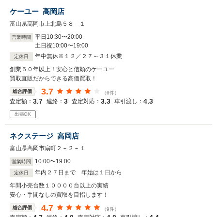
ケーユー 高岡店
富山県高岡市上北島５８－１
平日
10
:
30
〜
20
:
00
営業時間
土日祝
10
:
00
〜
19
:
00
年中無休※１２／２７～３１休業
定休日
創業５０年以上！安心と信頼のケーユー
買取直販だからできる高価買取！
3.7
総合評価
（6件）
3.7
3
3.3
4.3
査定額：
連絡：
査定対応：
車引渡し：
出張OK
ネクステージ 高岡店
富山県高岡市扇町２－２－１
10
:
00
〜
19
:
00
営業時間
年内２７日まで 年始は１日から
定休日
年間小売台数１００００台以上の実績
安心・手間なしの買取を目指します！
4.7
総合評価
（9件）