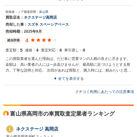
賠責保険証を回収され、新しく購入する中古車には、月割りの自動車税と自
買取店からの返信
賠責保険料料を請求されたので、かなりモヤモヤしましたが、今回は、ご担
投稿者：ノア
都道府県：
富山県
お世話になっております。 株式会社ネクステージでございます。 この
当者様から下取り査定額に自賠責保険の還付分も含めて金額提示すると言う
買取店名：
ネクステージ高岡店
度はネクステージをご利用いただきまして誠にありがとうございまし
ことを、金額提示前にご説明いただき、非常に好感がもてました。※軽自動
売却した車：
スズキ スペーシアベース
た。 弊社ではダイハツ・ミラのような軽自動車の専門店を展開してい
車のため、自動車税の還付はありません。 終始、誠実なご対応をいただけた
る関係もあり、大変得意な車種となっております。軽自動車の他にも
ので、他に下取り査定依頼中でしたスポーツカー、マニュアル車専門の業者
売却時期：2025年9月
ミニバンやSUV、輸入車などの各種専門店を展開しているため、また
2社さんの査定回答を待たずに、売却を決めました。
4
総合評価
機会がございましたら是非お力添えできれば幸いでございます。 今後
とも宜しくお願い申し上げます。
5
4
4
4
査定額：
連絡：
査定対応：
車引渡し：
この買取業者を選んだ理由は、だだ単に営業マンの人柄の良さに尽きます。
金額は、高い業者の人には一歩及びませんが、最高額に近づけようとする努
力、丁寧な説明と対応。 次回があれば買取と、購入時には、頼みたいと思い
ます
▼ 全てを表示する
買取店からの返信
クチコミ利用にあたっての注意事項
お世話になっております。 株式会社ネクステージでございます。 この
度はネクステージをご利用いただきまして誠にありがとうございまし
た。 弊社スタッフの接客をお褒め頂き光栄です。 今後もご満足いただ
けるよう精進してまいります。 スタッフ一同、またのご利用お待ちし
富山県高岡市の車買取査定業者ランキング
ております。
ネクステージ 高岡店
1
富山県高岡市扇町２－２－１