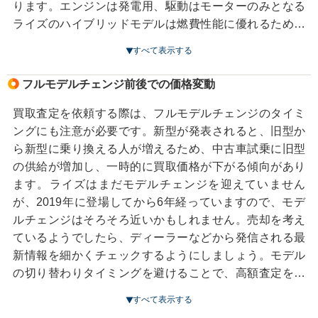
は多くの人が車の買い替えよりも買った車で遊びに行く
ります。エンジンは発電用、駆動はモーターのみとなる
ことを考えているので、中古車店は閑散期になります。
ライズのハイブリッドモデルは燃費性能に優れるため、
そのため、買い取ってもすぐに売れない可能性があるた
ガソリン高騰時代では買取で有利になります。
すべて表示する
め、査定は渋くなりがち。最近では長期休暇の時期にお
店が休みになる販売店も増えています。
後期型のFF車に搭載された1.2Lガソリン車も、前期モデ
フルモデルチェンジ前後での価格変動
ルの1Lターボに比べ低燃費に仕上げられています。これ
らは燃費にかなり利くため、高値買取が期待できます。
買取査定を依頼する際は、フルモデルチェンジのタイミ
ングにも注意が必要です。新型が発表されると、旧型か
ら新型に乗り換える人が増えるため、中古車試乗に旧型
の供給が増加し、一時的に買取価格が下がる傾向があり
ます。ライズはまだモデルチェンジを迎えていません
が、2019年に登場してから6年経っていますので、モデ
ルチェンジはそろそろ近いかもしれません。売却を考え
ているようでしたら、ディーラーなどから発信される最
新情報を細かくチェックするようにしましょう。モデル
の切り替わりタイミングを避けることで、高額査定を狙
いやすくなります。
すべて表示する