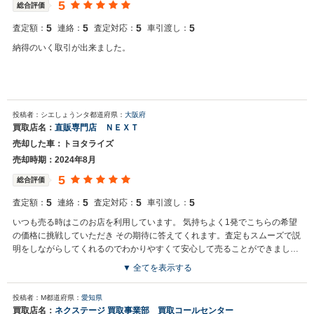
5
総合評価
5
5
5
5
査定額：
連絡：
査定対応：
車引渡し：
納得のいく取引が出来ました。
投稿者：シエしょうンタ
都道府県：
大阪府
買取店名：
直販専門店 ＮＥＸＴ
売却した車：トヨタライズ
売却時期：2024年8月
5
総合評価
5
5
5
5
査定額：
連絡：
査定対応：
車引渡し：
いつも売る時はこのお店を利用しています。 気持ちよく1発でこちらの希望
の価格に挑戦していただき その期待に答えてくれます。査定もスムーズで説
明をしながらしてくれるのでわかりやすくて安心して売ることができまし
た。車を引き渡す日もわかりやすく丁寧なので安心して引き渡しを完了する
▼ 全てを表示する
ことができてよかったです。 また利用したいと思います。
買取店からの返信
投稿者：M
都道府県：
愛知県
シエしょうたンタ様 この度はクチコミ頂き誠にありがとうございま
買取店名：
ネクステージ 買取事業部 買取コールセンター