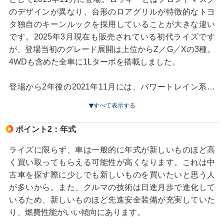
のデザインが異なり、台形のロアグリルが特徴的なトヨ
タ独自のキーンルックを採用していることが大きな違い
です。2025年3月現在も販売されている初代ライズです
が、登場当初のグレード展開は上位からZ／G／Xの3種。
4WDも含めた全車に1Lターボを搭載しました。
登場から2年後の2021年11月には、パワートレイン系を
大きく変えた改良モデルを投入。1.2Lエンジンを発電専
すべて表示する
用としたシリーズ方式のハイブリッドをFF車に追加しま
した。FF車はガソリンエンジン車もエンジンを一新し、
ポイント2：年式
新開発の1.2L自然吸気エンジンを初搭載。4WD車には、
トルクフルな1.0Lターボを継続採用しています。グレー
ライズに限らず、車は一般的に年式が新しいものほど高
ド展開もZ／G／Xの3種を継続していますが、ハイブリッ
く買い取ってもらえる可能性が高くなります。これは中
ドのみZ／Gの2グレードで展開されています。
古車を探す際に少しでも新しいものを買いたいと思う人
が多いから。また、クルマの技術は日進月歩で進化して
中古車市場のセオリーでもある、上位グレードほど人気
いるため、新しいものほど先進安全装備が充実していた
が高くなる傾向はライズにも当てはまります。
一番高額
り、燃費性能がいい傾向にあります。