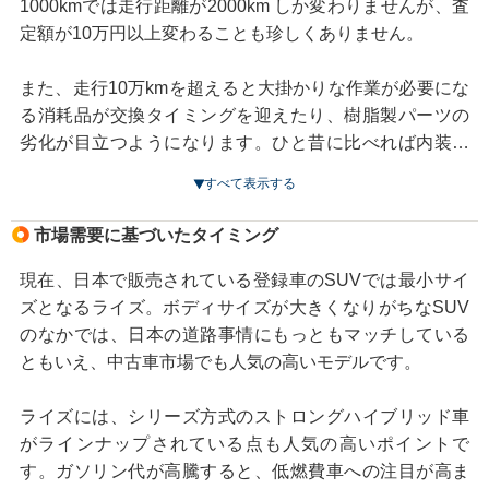
強化されます。するとこの時期に買った車は数年後の2～
1000kmでは走行距離が2000km しか変わりませんが、査
3月に車検を迎えるため、車検を機に車の買い替えを考え
定額が10万円以上変わることも珍しくありません。
る人が増えます。
また、走行10万kmを超えると大掛かりな作業が必要にな
また、ボーナスシーズンも、ボーナスを頭金に車の購入
る消耗品が交換タイミングを迎えたり、樹脂製パーツの
を考える人が増える時期です。一般的に夏のボーナスは6
劣化が目立つようになります。ひと昔に比べれば内装パ
～7月、冬のボーナスは12月。車を高く売却したいならそ
ーツの品質は高くなっていますが、それでも経年劣化は
すべて表示する
の1ヵ月前、遅くても数週間前に売却するのがおすすめで
どうしても出てしまいます。これは人気のライズでも避
す。逆にボーナス時期を迎えてから売却すると、売却し
けられません。
市場需要に基づいたタイミング
た車が店頭に並ぶのがボーナス商戦を終えた後になる可
能性もあり、査定では不利になります。
また、年式が古くなるほど市場価値が低下します。走行
現在、日本で販売されている登録車のSUVでは最小サイ
そして忘れてはいけないのが、ウインターシーズンの前
距離と同じように、初度登録から5年、10年といった節目
ズとなるライズ。ボディサイズが大きくなりがちなSUV
です。SUVであるライズは、ウインタースポーツを楽し
を経過すると、買取価格が大きく下がるケースがあるた
のなかでは、日本の道路事情にもっともマッチしている
む世代からも人気のモデル。特に4WD車はもっとも需要
め、売却を考えているなら早めに検討することをおすす
ともいえ、中古車市場でも人気の高いモデルです。
が高まる時期といえるでしょう。
めします。
ライズには、シリーズ方式のストロングハイブリッド車
反対に、売却に不利なタイミングと言われるのが、夏休
がラインナップされている点も人気の高いポイントで
みやゴールデンウイークなどの長期休暇の前。この時期
す。ガソリン代が高騰すると、低燃費車への注目が高ま