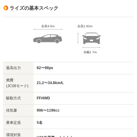
ど、使い勝手のよさも人気の理由といえるでしょう。
ード
ライズの基本スペック
2021年の一部改良では、シリーズ方式のハイブリッド
Z：Gに17インチアルミホイールやシーケンシャルウイ
システム「e-スマート ハイブリッド」を追加（FF車の
ンカー、全車速対応アダプティブクルーズコントロール
み）。1.2Lエンジンを発電専用とし走行には100%電気
などを追加装備した最上級グレード
全長4.0m
全高1.62m
モーターを使用する、ダイハツが開発したまったく新し
※各グレードに4WDの設定あり（エンジンは1Lター
いシステムであり、WLTCモード燃費は28.0km/Lをマー
ボ）
クしています。同時にFF車の搭載エンジンも1Lターボ
・HEV（ハイブリッド車）
全幅1.7m
から1.2L NAへと刷新されました。これまでの1Lターボ
G：16インチアルミホイールやオートエアコン、フル液
は、4WD車に継続採用されています。
晶ディスプレイメーターなどを装備したミドルグレード
最高出力
82〜98ps
現代の車には欠かせない、先進運転支援システム
Z：Gに17インチアルミホイールやシーケンシャルウイ
（ADAS）もライズには備わっています。スマートアシ
ンカー、全車速対応アダプティブクルーズコントロール
燃費
21.2〜34.8km/L
ストプラスと呼ばれるダイハツのADASで最新のバージ
(JC08モード)
などを追加装備した最上級グレード
ョンが奢られ、ステレオカメラによる歩行者検知機能
※4WDの設定はなし
駆動方式
FF/4WD
や、前・後進の誤発信抑制装置などが採用されました。
ライズの前期型と後期型では、搭載エンジンが刷新して
2021年の一部改良後には、夜間の歩行者検知機能や標
います。前期型で全グレードに搭載された1.0Lターボ
排気量
996〜1196cc
識の認識機能などが追加されています。
は、後期型では4WD車のみに継続して搭載。FF車は
乗車定員
5名
1.0Lターボから新開発の1.2L NAへと変わりました。NA
化することにより燃費性能が向上し、WLTCモード燃費
環境対策