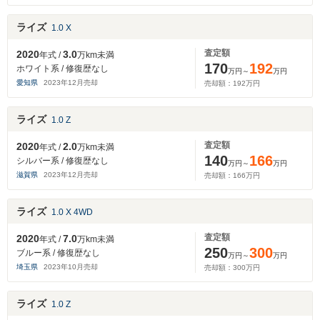
ライズ
1.0 X
査定額
2020
3.0
年式 /
万km未満
170
192
ホワイト系 / 修復歴なし
万円～
万円
愛知県
2023
年
12
月売却
売却額：
192
万円
ライズ
1.0 Z
査定額
2020
2.0
年式 /
万km未満
140
166
シルバー系 / 修復歴なし
万円～
万円
滋賀県
2023
年
12
月売却
売却額：
166
万円
ライズ
1.0 X 4WD
査定額
2020
7.0
年式 /
万km未満
250
300
ブルー系 / 修復歴なし
万円～
万円
埼玉県
2023
年
10
月売却
売却額：
300
万円
ライズ
1.0 Z