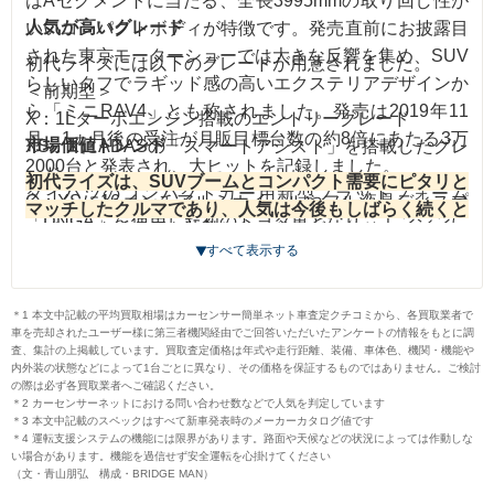
はAセグメントに当たる、全長3995mmの取り回し性が
人気が高いグレード
いいコンパクトボディが特徴です。発売直前にお披露目
された東京モーターショーでは大きな反響を集め、SUV
初代ライズには以下のグレードが用意されました。
らしいタフでラギッド感の高いエクステリアデザインか
＜前期型＞
ら「ミニRAV4」とも称されました。発売は2019年11
X：1Lターボエンジン搭載のエントリーグレード
月。1ヵ月後の受注が月販目標台数の約8倍にあたる3万
市場価値トレンド
XS：XにADASの「スマートアシスト」を搭載したグレ
2000台と発表され、大ヒットを記録しました。
ード
初代ライズは、SUVブームとコンパクト需要にピタリと
ダイハツのコンパクトカー用新型プラットフォーム
G：XSに16インチアルミホイールやフル液晶ディスプ
マッチしたクルマであり、人気は今後もしばらく続くと
「DNGA」を使用した初のトヨタ車となり、エンジンに
レイメーターなどを装備したミドルグレード
予想されます。
買取市場も基本は高値で推移するでしょ
はルーミー／トールにも搭載された1Lターボ（1KF-
すべて表示する
Z：Gに17インチアルミホイールやシーケンシャルウイ
うが、モデルチェンジの情報が出てきたときが一つのタ
VET型）を採用。パワフルな加速感と低燃費、静粛性を
ンカー、全車速対応アダプティブクルーズコントロール
ーニングポイントになるかもしれません。ディーラーな
高めた新型トランスミッション「D-CVT」が組み合わせ
などを追加装備した最上級グレード
＊1 本文中記載の平均買取相場はカーセンサー簡単ネット車査定クチコミから、各買取業者で
どの最新情報は、聞き逃さないようにチェックしましょ
られ、WLTCモード燃費18.6km/Lを実現しました。
車を売却されたユーザー様に第三者機関経由でご回答いただいたアンケートの情報をもとに調
※各グレードに4WDの設定あり
う。
査、集計の上掲載しています。買取査定価格は年式や走行距離、装備、車体色、機関・機能や
＜後期型＞
内外装の状態などによって1台ごとに異なり、その価格を保証するものではありません。ご検討
新プラットフォームの恩恵は、室内空間の広さにもつな
の際は必ず各買取業者へご確認ください。
・ICE（内燃機関）車
＊2 カーセンサーネットにおける問い合わせ数などで人気を判定しています
がっています。特にラゲッジルームはクラストップレベ
X：1.2L NAエンジン搭載のエントリーグレード
＊3 本文中記載のスペックはすべて新車発表時のメーカーカタログ値です
＊4 運転支援システムの機能には限界があります。路面や天候などの状況によっては作動しな
ルの369Lに及ぶ大容量を実現。さらに6:4の分割可倒式
G：Xに16インチアルミホイールやオートエアコン、フ
い場合があります。機能を過信せず安全運転を心掛けてください
リアシートを採用し長尺物の積載などにも対応できるな
（文・青山朋弘 構成・BRIDGE MAN）
ル液晶ディスプレイメーターなどを装備したミドルグレ