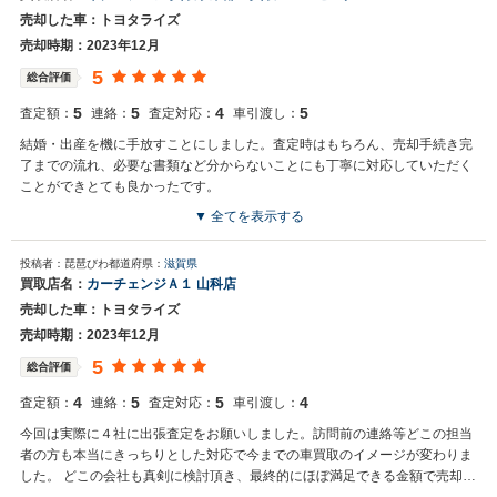
す。またこのようなお褒めの言葉も大変嬉しく思います。 また機会が
売却した車：トヨタライズ
ございましたら是非宜しくお願いいたします。
売却時期：2023年12月
5
総合評価
5
5
4
5
査定額：
連絡：
査定対応：
車引渡し：
結婚・出産を機に手放すことにしました。査定時はもちろん、売却手続き完
了までの流れ、必要な書類など分からないことにも丁寧に対応していただく
ことができとても良かったです。
▼ 全てを表示する
買取店からの返信
投稿者：琵琶びわ
都道府県：
滋賀県
お世話になっております。 株式会社ネクステージでございます。 この
買取店名：
カーチェンジＡ１ 山科店
度はネクステージをご利用いただきまして誠にありがとうございまし
売却した車：トヨタライズ
た。 今後もご満足いただけるよう精進してまいります。 スタッフ一
同、またのご利用お待ちしております。
売却時期：2023年12月
5
総合評価
4
5
5
4
査定額：
連絡：
査定対応：
車引渡し：
今回は実際に４社に出張査定をお願いしました。訪問前の連絡等どこの担当
者の方も本当にきっちりとした対応で今までの車買取のイメージが変わりま
した。 どこの会社も真剣に検討頂き、最終的にほぼ満足できる金額で売却に