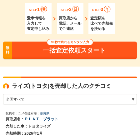
1
2
3
STEP
STEP
STEP
愛車情報を
買取店から
査定額を
入力して
電話、メール
比べて売却先
査定申し込み
でご連絡
を決める
90秒で終わるカンタン入力
無
一括査定依頼スタート
料
ライズ(トヨタ)を売却した人のクチコミ
投稿者：ユメ
都道府県：
奈良県
買取店名：
ＰＬＡＴ プラット
売却した車：トヨタライズ
売却時期：2026年1月