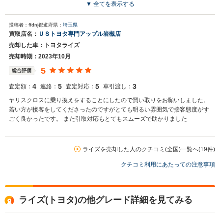
至りました。 今回縁があった買取店担当者の方も本当に丁寧に対応頂きまし
▼ 全てを表示する
た。（引渡し前ですが、引渡しの日時も速やかに決定しております）
投稿者：ffdnj
都道府県：
埼玉県
買取店名：
ＵＳトヨタ専門アップル岩槻店
売却した車：トヨタライズ
売却時期：2023年10月
5
総合評価
4
5
5
3
査定額：
連絡：
査定対応：
車引渡し：
ヤリスクロスに乗り換えをすることにしたので買い取りをお願いしました。
若い方が接客をしてくださったのですがとても明るい雰囲気で接客態度がす
ごく良かったです。 また引取対応もとてもスムーズで助かりました
ライズを売却した人のクチコミ(全国)一覧へ(19件)
クチコミ利用にあたっての注意事項
ライズ(トヨタ)の他グレード詳細を見てみる