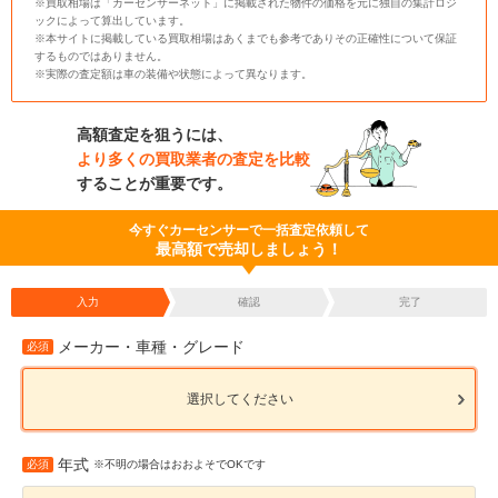
※買取相場は「カーセンサーネット」に掲載された物件の価格を元に独自の集計ロジ
ックによって算出しています。
※本サイトに掲載している買取相場はあくまでも参考でありその正確性について保証
するものではありません。
※実際の査定額は車の装備や状態によって異なります。
高額査定を狙うには、
より多くの買取業者の査定を比較
することが重要です。
今すぐカーセンサーで一括査定依頼して
最高額で売却しましょう！
入力
確認
完了
メーカー・車種・グレード
必須
選択してください
年式
必須
※不明の場合はおおよそでOKです