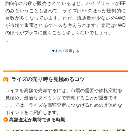
ですが、それだけが判断材料ではありません。日頃から
約6倍の台数が販売されているほど。ハイブリッドがFF
車のメンテナンスをしっかり行い、状態を良好に保つこ
ライズのようなコンパクトカーは細い路地裏を走る機会
のみということも含めて、ライズはFFのほうが圧倒的に
とで、高価買取が期待できるようになります。
も多いので、運転に自信がない人は電柱などに車をぶつ
台数が多くなっています。ただ、流通量が少ない分4WD
けてしまうこともあります。大きなスリキズや凹みなど
が市場で重宝されるケースも考えられます。査定は4WD
は、それを付けた段階で修理を依頼するのが得策です。
のほうがプラスに働くことも珍しくないでしょう。
ただ、査定直前に修理しても修理費用のほうが高くなる
可能性があるので、そのまま査定してもらったほうがい
SUVはワゴン的な使い方ができるという点も人気の理由
すべて表示する
いでしょう。もし気になるなら事前に業者に問い合わせ
ですが、査定のときにはラゲッジルームの汚れやニオイ
てみることをおすすめします。
にも気を配りましょう。アウトドアのアクティビティに
は汚れやニオイはつきものですし、ペットと出かける人
外装を修理したことがある場合、査定時に変に隠さない
も抜け毛やニオイは切り離せません。査定時には、こう
ライズの売り時を見極めるコツ
ほうが得策です。普通の人にはわからなくても、たくさ
いった汚れやニオイはマイナス査定にされかねません。
ライズを高額で売却するには、市場の需要や価格変動を
んの車を査定してきた人は、どこを修理したかすぐに見
十分に注意を払いましょう。
見極め、最適なタイミングで売却することが重要です。
抜きます。「バレなければラッキー」と隠していると査
ここでは、ライズを高額査定につなげるための具体的な
定士は「他にも隠し事があるかもしれない」と警戒し、
ポイントをご紹介します。
渋めの査定になることもあります。
高額査定が期待できる時期
内装も外装と同じくらい重要なポイント。シートやドア