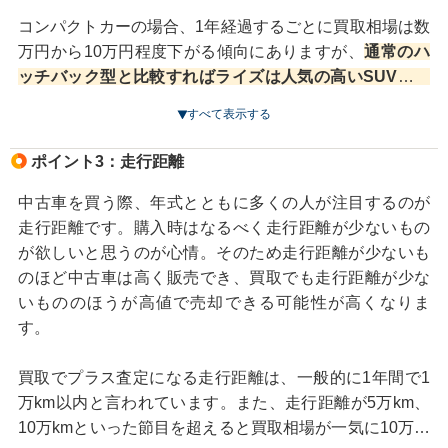
で取引されているのは、WLTCモード燃費28.0km/Lを達
成したハイブリッド車ですが、こちらはもともと新車の
コンパクトカーの場合、1年経過するごとに買取相場は数
販売価格が高いため流通台数が少ないという点も高騰化
万円から10万円程度下がる傾向にありますが、
通常のハ
の一因となっています。
ッチバック型と比較すればライズは人気の高いSUVとい
うこともあり、相場の下降度合いは緩やかです。
すべて表示する
一方でライズ全体の需要が多いため、ガソリン車も同様
特に前述のハイブリッドが一番高いですが、同時に一部
に高値で取引されています。中古車の平均価格を見てみ
改良された2021年式以降のモデルが買取では有利な傾向
ポイント3：走行距離
れば、とても6年落ちのコンパクトカーの相場とは思えな
です。もし売却時の条件を少しでもよくしたいのであれ
い金額が表示されます。
なかでも一番流通台数が多く人
ば、なるべく新しい年式のモデルを選ぶことをおすすめ
中古車を買う際、年式とともに多くの人が注目するのが
気が高い、FF車のZグレードはその傾向が強く現れてい
します。
走行距離です。購入時はなるべく走行距離が少ないもの
ます。
が欲しいと思うのが心情。そのため走行距離が少ないも
ただし、新しいモデルは中古車価格が高いので、購入時
のほど中古車は高く販売でき、買取でも走行距離が少な
モデル全体を通して中古車相場が高値で推移しているラ
と売却時の価格差を考えながら選ぶことをおすすめしま
いもののほうが高値で売却できる可能性が高くなりま
イズですが、個体による価格差は当然存在しています。
す。
す。
年式や走行距離、車の状態などによっても変わりますの
車は売却のタイミングも重要です。「そろそろ買い替え
で、売却の際には複数の買取業者に査定を依頼し、自分
ようかな…」と思ったら、なるべく早く行動に移しまし
買取でプラス査定になる走行距離は、一般的に1年間で1
の車のグレードがどれくらいの価値があるのかを把握す
ょう。迷っている間に年式が古くなり、買取価格が下が
万km以内と言われています。また、走行距離が5万km、
ることが大切です。
ってしまう可能性があるからです。
10万kmといった節目を超えると買取相場が一気に10万円