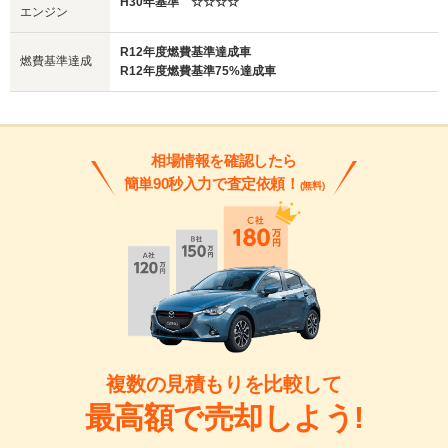
H30年基準 ☆☆☆☆
は20.7km/L（4WDは17.4km/L）をマーク。同じ型式の
エンジン
エンジンを発電用に搭載したHEVは、28.0km/Lという
R12年度燃費基準達成車
クラストップレベルの燃費性能を手に入れています。
燃費基準達成
R12年度燃費基準75%達成車
相場情報を確認したら
簡単90秒入力で査定依頼！
(無料)
複数の見積もりを比較して
最高額で売却しよう!