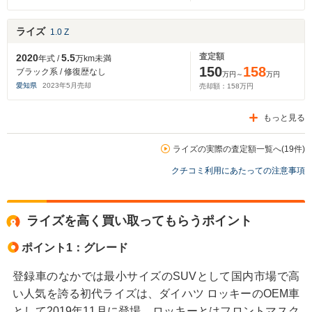
ライズ
1.0 Z
査定額
2020
5.5
年式 /
万km未満
150
158
ブラック系 / 修復歴なし
万円～
万円
愛知県
2023
年
5
月売却
売却額：
158
万円
もっと見る
ライズの実際の査定額一覧へ(19件)
クチコミ利用にあたっての注意事項
ライズを高く買い取ってもらうポイント
ポイント1：グレード
登録車のなかでは最小サイズのSUVとして国内市場で高
い人気を誇る初代ライズは、ダイハツ ロッキーのOEM車
として2019年11月に登場。ロッキーとはフロントマスク