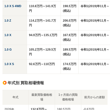
1.0 X S 4WD
110.8万円～141.9万
198.5万円
令和1(2019)年11月～
円
(税込)
1.0 Z
114.2万円～141.7万
206.0万円
令和1(2019)年11月～
円
(税込)
1.0 X
94.9万円～135.1万円
167.9万円
令和1(2019)年11月～
(税込)
1.0 G
105.2万円～129.5万
189.5万円
令和1(2019)年11月～
円
(税込)
1.0 X S
92.6万円～110万円
174.5万円
令和1(2019)年11月～
(税込)
年式別 買取相場情報
最新買取価格相
1ヶ月前の買取
年式
前月からの差額
場
価格相場
2026年
132.9万円～
180.5万円
-0.6万円