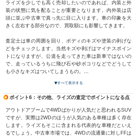
ー系より低めの査定になるケースが多くなります。
ライズを少しでも高く売却したいのであれば、内装と外
また、距離が多くても内外装の状態が良ければそちらが
装の状態に気を配ることが重要となります。内外装は店
評価されて買取価格が高くなるケースもあります。ライ
ボディカラーは、車の状態によっても印象が変わりま
頭に並ぶ中古車で真っ先に目に入ります。車の印象を大
ズのようにコンパクトなサイズで使い勝手のいいSUV
す。こまめに洗車をしてきれいな状態を保ち、傷や汚れ
きく左右する部分なので、買取額にも影響してきます。
は、日常使いでも趣味でも使うことができるため、距離
が目立つ場合は購入したお店や整備工場に修理を依頼す
を気にせず買う人もいます。そのため、普通の車だと値
るなど、日頃から車のメンテナンスを心掛けることが大
査定士は車の周囲を回り、ボディのキズや塗装の剥げな
段が付けづらい走行距離でも買い取ってもらえることも
切です。ホコリや花粉などがボディについたまま長期間
どをチェックします。当然キズや剥げはマイナスポイン
あります。
放置していると、ボディにシミのようなものが残ること
トになりますが、公道を走ってきた車は新車ではないの
ライズを売却する際は、走行距離だけでなく、車の状態
もあります。
で、走っているうちに飛び石や砂ボコリなどでどうして
全体をアピールすることが大切です。具体的には、定期
も小さなキズはついてしまうもの。
的なメンテナンスを受けてきた、エンジンオイルやタイ
ボディカラーは、ライズの印象を大きく左右する要素の
査定前にそれらを全部直そうとしても、それにかかった
すべて表示する
ヤなどを適切に交換してきた、洗車や車内清掃をこまめ
一つです。自分の好みや車の用途に合わせて、最適なカ
費用ほど査定がプラスにならないこともあります。ま
に行っていたということをアピールすることが有効で
ラーを選び、大切に乗りましょう。
た、「中古車は小さなキズがあるのは仕方ない」と思っ
ポイント6：その他、ライズの査定でポイントになる点
す。特にターボ車はこまめなオイル交換が肝になるの
ている人も多いので、仮に小キズがあったとしても直さ
で、きちんとメンテナンスしていた人はそれをアピール
ずそのままの状態で店頭に並べ、お客さんから希望が合
アウトドアブームで4WDばかりが人気だと思われるSUV
してください。
った場合のみ直すというケースもあります。そのため、
ですが、実際は2WDのほうが人気のある車種は多く存在
目立たない小キズならそのまま査定をお願いしてもいい
します。ライズもそこに含まれる代表的な車種だといえ
走行距離は、車の価値を判断する上で重要な要素の一つ
でしょう。
るでしょう。中古車市場では、4WDの流通量に対しFFは