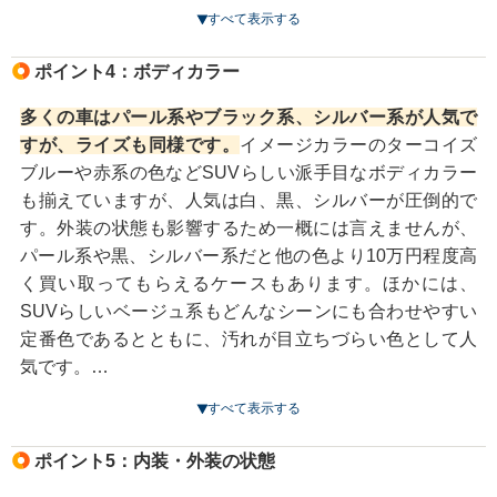
くらい下がってしまうこともあります。
すべて表示する
買取額は年式だけでなく走行距離や車の状態、色や装備
これは車の機関系部位へのダメージがある「印象」が出
内容などが複雑に絡んで決まるため、年式が古くなった
てくるから。昨今の車は耐久性が高くなっているので、5
ポイント4：ボディカラー
からといって諦める必要はありません。初期型の2019年
万kmくらいなら機関系に不具合が出ていないものが多い
式でも状態がよかったり人気の色だったりすれば思わぬ
のですが、多くの人が「大丈夫かな」という印象を持つ
多くの車はパール系やブラック系、シルバー系が人気で
高値で買い取ってもらえる可能性もあります。また、業
と、その分中古車の販売価格を下げないと売れなくなる
すが、ライズも同様です。
イメージカラーのターコイズ
者がお客さんからライズを買いたいと相談されている場
ため、買取価格にも影響が出てくるのです。
ブルーや赤系の色などSUVらしい派手目なボディカラー
合も、すぐに売却できるので高値で買い取ってもらえる
も揃えていますが、人気は白、黒、シルバーが圧倒的で
こともあります。これらは業者と話をしないとわからな
走行距離が10万kmを超えてくると大掛かりな整備が必要
す。外装の状態も影響するため一概には言えませんが、
いので、まずは査定に出してみましょう。
となる消耗部品が交換時期になったり、樹脂製部品に割
パール系や黒、シルバー系だと他の色より10万円程度高
れなどが出てくることもあるので、買取相場が下がって
く買い取ってもらえるケースもあります。ほかには、
しまいます。もし節目の走行距離に近づいているなら、
SUVらしいベージュ系もどんなシーンにも合わせやすい
超える前に売却を検討したほうがいいでしょう。
定番色であるとともに、汚れが目立ちづらい色として人
気です。
ただし、走行距離が多いからといって諦める必要はあり
これらの人気色はプラスに働く場合もありますが、逆に
すべて表示する
ません。定期的にメンテナンスを行い、その履歴が残っ
人気カラー以外がマイナス査定となる可能性もあるほ
ていれば、走行距離による減額を抑えられる可能性があ
ど、人気の比重が高くなっています。そのため、査定士
ポイント5：内装・外装の状態
ります。
は思い切った買取価格を提示しづらく、白、黒、シルバ