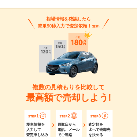
相場情報を確認したら
簡単90秒入力で査定依頼！
(無料)
複数の見積もりを比較して
最高額で売却しよう!
1
2
3
STEP
STEP
STEP
愛車情報を
買取店から
査定額を
入力して
電話、メール
比べて売却先
査定申し込み
でご連絡
を決める