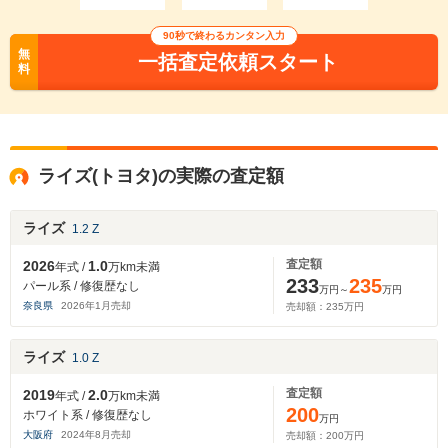
90秒で終わるカンタン入力
無
一括査定依頼スタート
料
ライズ(トヨタ)の実際の査定額
ライズ
1.2 Z
査定額
2026
1.0
年式 /
万km未満
233
235
パール系 / 修復歴なし
万円～
万円
奈良県
2026
年
1
月売却
売却額：
235
万円
ライズ
1.0 Z
査定額
2019
2.0
年式 /
万km未満
200
ホワイト系 / 修復歴なし
万円
大阪府
2024
年
8
月売却
売却額：
200
万円