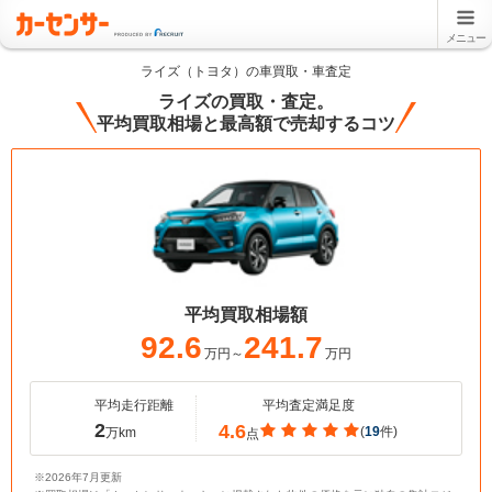
メニュー
ライズ（トヨタ）の車買取・車査定
ライズの買取・査定。
平均買取相場と最高額で売却するコツ
平均買取相場額
92.6
241.7
万円～
万円
平均走行距離
平均査定満足度
2
4.6
(
19
件)
万km
点
※2026年7月更新