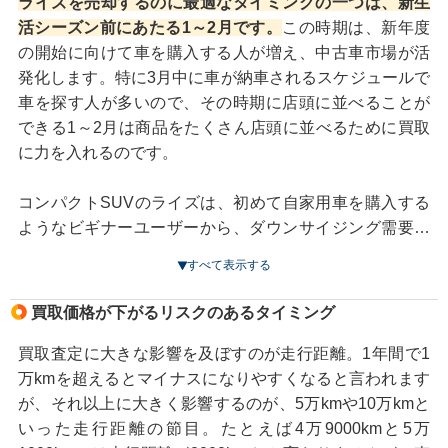
ライズを売却するのに最適なタイミングの一つは、新生
トリムなどのシミや汚れは査定時のマイナスポイントに
活シーズン前にあたる1～2月です。
この時期は、新年度
なります。また、この先製造から10年以上経ってくる
の開始に向けて車を購入する人が増え、中古車市場が活
と、内装の樹脂部分が経年劣化で割れたりすることもあ
発化します。特に3月中に車が納車されるスケジュールで
ります。これらは気付いた段階で修理するのがベストで
車を探す人が多いので、その時期に店頭に並べることが
すが、査定までそのままにしていたのであれば、マイナ
できる1～2月は商品をたくさん店頭に並べるために買取
ス査定にはなりますがそのまま査定を依頼したほうがい
に力を入れるのです。
いでしょう。
コンパクトSUVのライズは、初めて自家用車を購入する
内装・外装をきれいに保つことは、高価買取に繋がるだ
ようなビギナーユーザーから、ダウンサイジング需要の
けでなく、車を気持ちよく乗り続けるためにも大切で
高まるベテランドライバーまで幅広い層から支持されて
す。日頃から、こまめな洗車やワックスがけ、定期的な
すべて表示する
います。コンパクトで使い勝手がよく、燃費性能も悪く
車内清掃を心掛けることが大切です。
ない、街乗りには最適なSUVという特徴からセカンドカ
買取価格が下がるリスクのあるタイミング
ーとしても多く選ばれています。3月に車検が切れるタイ
ミングで購入する人が多い分、買取価格の上昇が期待で
買取査定に大きな影響を及ぼすのが走行距離。1年間で1
きます。
万kmを超えるとマイナスになりやすくなると言われます
が、それ以上に大きく影響するのが、5万kmや10万kmと
毎年3月は販売店が決算時期に当たるため、新車の販売も
いった走行距離の節目。たとえば4万9000kmと5万