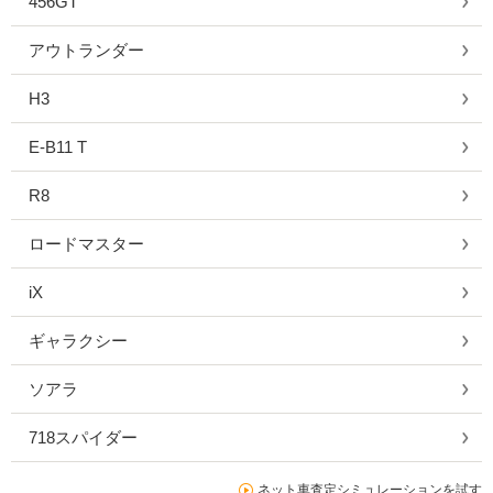
456GT
アウトランダー
H3
E-B11 T
R8
ロードマスター
iX
ギャラクシー
ソアラ
718スパイダー
ネット車査定シミュレーションを試す