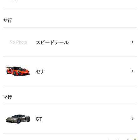
サ行
スピードテール
セナ
マ行
GT