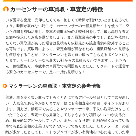
カーセンサーの車買取・車査定の特徴
いざ愛車を査定・売却したくても、忙しくて時間が割けないときもあるでし
ょう。時間が取れない時こそ、カーセンサーの一括見積サイトを使って、空
いた時間を有効活用し、愛車の買取金額の比較検討をして、最も高額な査定
金額を提示したお店を選びましょう。また買取業者の中でも、査定を依頼し
たくない買取店があった場合は見積もり依頼先から該当店舗を除外すること
も可能です。買取店によって、査定金額が異なるため、複数店舗への見積も
り依頼をすることが、マクラーレンを高く買い取ってもらえるポイントにな
ります。カーセンサーなら最大30社からの見積もりができますし、もちろ
ん、修復歴あり、事故車の車買取でも問題ありません。リクルートが運営す
る安心のカーセンサーで、是非一括お見積りを！
マクラーレンの車買取・車査定の参考情報
普通、車を高く買い取ってもらうときにするアピール項目として年式が新し
い、人気色である等がありますが、他にも高額査定の項目・ポイントがあり
ます。例えば、禁煙車であることやワンオーナー車、手洗い洗車だけをして
いたことなど、査定士でも見落としてしまうような項目もいくつかあるた
め、積極的にアピールして下さい。また、かなり走行距離が多くなっている
車でも査定金額の上乗せができないわけでありません。たとえメーターの距
離が多かったとしても、ストップ＆ゴーが多い市街地を中心に走っていた車