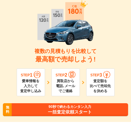
複数の見積もりを比較して
最高額で売却しよう!
1
2
3
STEP
STEP
STEP
愛車情報を
買取店から
査定額を
入力して
電話､メール
比べて売却先
査定申し込み
でご連絡
を決める
90
秒で終わるカンタン入力
無
一括査定依頼スタート
料