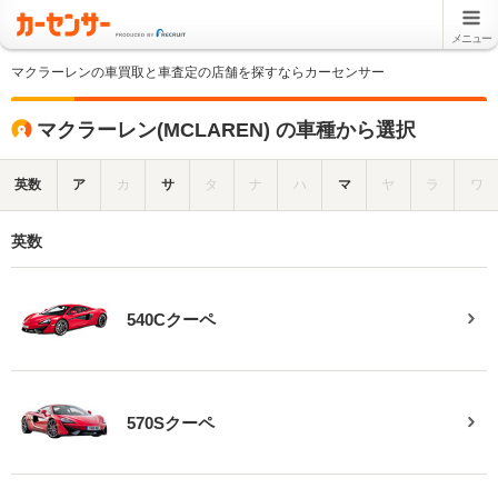
メニュー
マクラーレンの車買取と車査定の店舗を探すならカーセンサー
マクラーレン(MCLAREN) の車種から選択
英数
ア
カ
サ
タ
ナ
ハ
マ
ヤ
ラ
ワ
英数
540Cクーペ
570Sクーペ