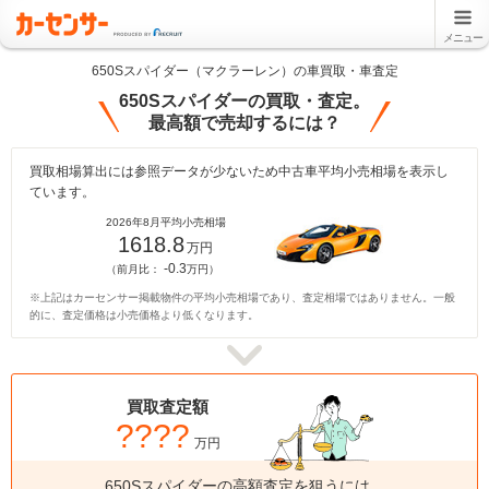
メニュー
650Sスパイダー（マクラーレン）の車買取・車査定
650Sスパイダーの買取・査定。
最高額で売却するには？
買取相場算出には参照データが少ないため中古車平均小売相場を表示し
ています。
2026年8月平均小売相場
1618.8
万円
-0.3
（前月比：
万円）
※上記はカーセンサー掲載物件の平均小売相場であり、査定相場ではありません。一般
的に、査定価格は小売価格より低くなります。
買取査定額
????
万円
650Sスパイダーの高額査定を狙うには、