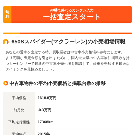
90
秒で終わるカンタン入力
無
一括査定スタート
料
650Sスパイダー(マクラーレン)の小売相場情報
あなたの愛車を査定する時、買取業者は中古車小売相場を参考にします。
より高額な査定金額を引き出すために、国内最大級の中古車物件掲載数を持
つカーセンサーで最新の中古車小売相場を確認して、愛車を売却する最適な
タイミングを見極めましょう。
中古車物件の平均小売価格と掲載台数の推移
平均価格
1618.8万円
前月比
-0.3万円
平均走行距離
17368km
平均年式
2015年