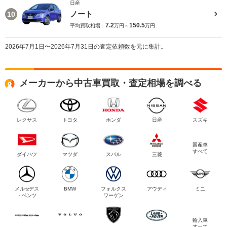
日産
ノート
10
7.2
150.5
平均買取相場：
万円～
万円
2026年7月1日〜2026年7月31日の査定依頼数を元に集計。
メーカーから中古車買取・査定相場を調べる
レクサス
トヨタ
ホンダ
日産
スズキ
国産車
すべて
ダイハツ
マツダ
スバル
三菱
メルセデス
BMW
フォルクス
アウディ
ミニ
・ベンツ
ワーゲン
輸入車
すべて