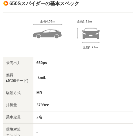
650Sスパイダーの基本スペック
全長4.52m
全高1.21m
全幅1.91m
最高出力
650ps
燃費
-km/L
(JC08モード)
駆動方式
MR
排気量
3799cc
乗車定員
2名
環境対策
-
エンジン