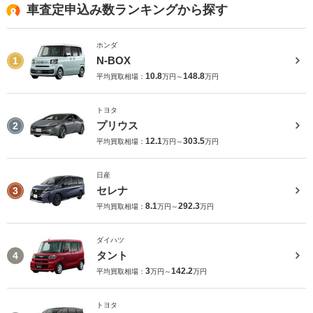
車査定申込み数ランキングから探す
ホンダ
N-BOX
1
10.8
148.8
平均買取相場：
万円～
万円
トヨタ
プリウス
2
12.1
303.5
平均買取相場：
万円～
万円
日産
セレナ
3
8.1
292.3
平均買取相場：
万円～
万円
ダイハツ
タント
4
3
142.2
平均買取相場：
万円～
万円
トヨタ