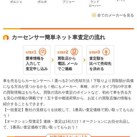
ポルシェ
ボルボ
プジョー
ランド
ローバー
全てのメーカーを見る
カーセンサー簡単ネット車査定の流れ
1
2
3
STEP
STEP
STEP
愛車情報を
買取店から
査定額を
入力して
電話､メール
比べて売却先
査定申し込み
でご連絡
を決める
車を売るならカーセンサーへ！選べる2つの売却方法！下取りより買取額が高価
になる方法が見つかるかも！他にもメーカー、車種、ボディタイプ別の中古車
の買取情報はもちろん、買取の流れや査定のポイントなど、初めて車を売る方
も安心の情報が満載です！五十音や都道府県から、お近くの買取店舗の情報を
紹介することもできます。
【一括査定】数社の見積もりを比較して、1番高い査定価格で買い取ってもらお
う！
【オークション型査定】連絡・査定は1社だけ！オークションにお任せ出品し
て、1番高い査定価格で買い取ってもらおう！
90秒で終わるカンタン入力