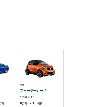
スマート
フォーツークーペ
平均買取相場
6
79.3
万円
万円～
万円