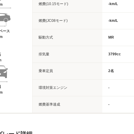
燃費(10.15モード)
-km/L
2m
燃費(JC08モード)
-km/L
ベース
7m
駆動方式
MR
排気量
3799cc
高
m
乗車定員
2名
幅
環境対策エンジン
-
1m
燃費基準達成
-