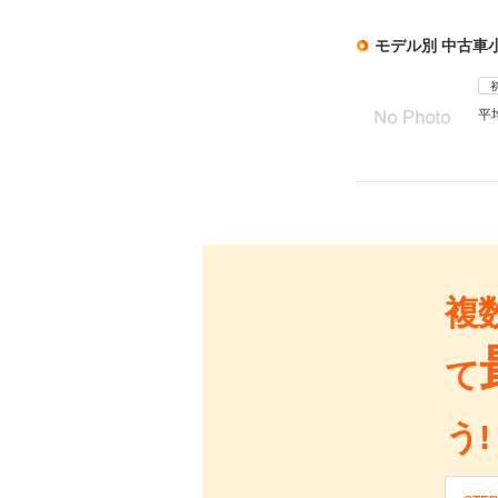
モデル別 中古車
平
複
て
う!