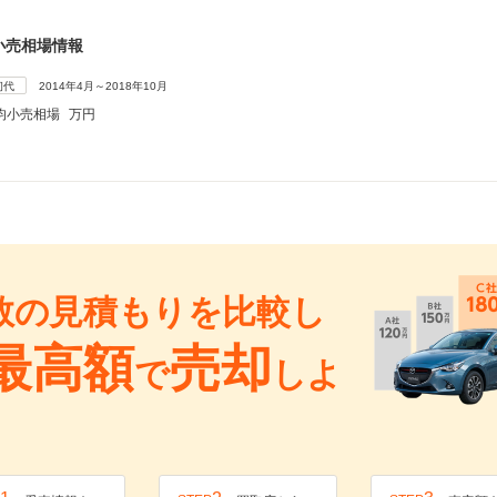
小売相場情報
初代
2014年4月～2018年10月
均小売相場
万円
数の見積もりを比較し
最高額
売却
で
しよ