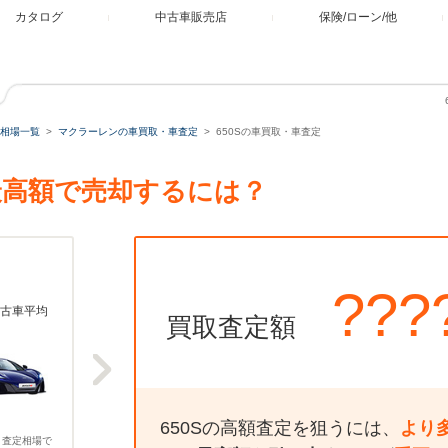
カタログ
中古車販売店
保険/ローン/他
相場一覧
マクラーレンの車買取・車査定
650Sの車買取・車査定
。最高額で売却するには？
???
古車平均
買取査定額
650Sの高額査定を狙うには、
より
、査定相場で