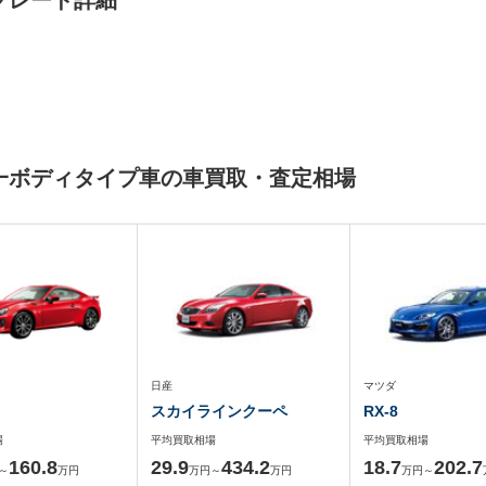
他グレード詳細
と同一ボディタイプ車の車買取・査定相場
日産
マツダ
スカイラインクーペ
RX-8
場
平均買取相場
平均買取相場
160.8
29.9
434.2
18.7
202.7
～
万円
万円～
万円
万円～