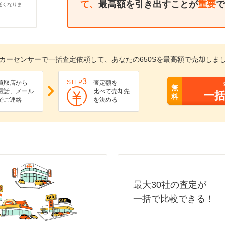
て、
最高額を引き出すことが
重要
で
低くなりま
カーセンサーで一括査定依頼して、あなたの650Sを最高額で売却しま
3
STEP
買取店から
査定額を
無
電話、メール
比べて売却先
一
料
でご連絡
を決める
最大30社の査定が
一括で比較できる！