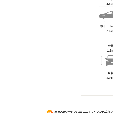
4.5
ホイール
2.6
全
1.2
全
1.9