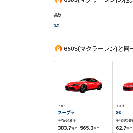
650S(マクラーレン)の
英数
3.8
650S(マクラーレン)
トヨタ
トヨタ
スープラ
86
平均買取相場
平均買取相
383.7
565.3
62.7
万円～
万円
万円