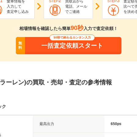
1
2
3
STEP
STEP
愛車情報を
買取店から
査定額
入力して
電話、メール
比べて
査定申し込み
でご連絡
を決め
90秒
相場情報を確認したら簡単
入力で査定依頼！
90秒で終わるカンタン入力
無
一括査定依頼スタート
料
マクラーレン)の買取・売却・査定の参考情報
ック
最高出力
650ps
長