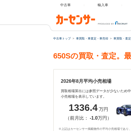
中古車
輸入車
中古車トップ
車買取・車査定・車売却
車買取・査定
650Sの買取・査定
2026年8月平均小売相場
買取相場算出には参照データが少ないため中
小売相場を表示しています。
1336.4
万円
（前月比：
-1.0
万円）
※上記はカーセンサー掲載物件の平均小売相場であり