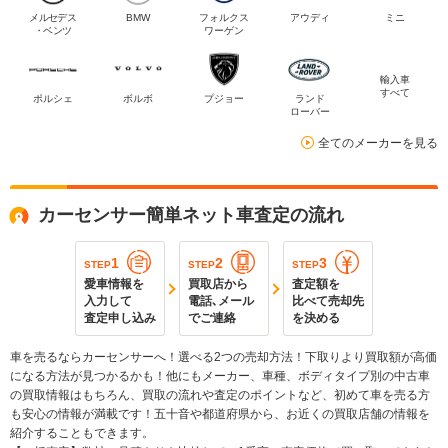
メルセデス
BMW
フォルクス
アウディ
ミニ
・ベンツ
ワーゲン
輸入車
すべて
ポルシェ
ボルボ
プジョー
ランド
ローバー
全てのメーカーを見る
カーセンサー簡単ネット車査定の流れ
1
2
3
STEP
STEP
STEP
愛車情報を
買取店から
査定額を
入力して
電話､メール
比べて売却先
査定申し込み
でご連絡
を決める
車を売るならカーセンサーへ！選べる2つの売却方法！下取りより買取額が高価
になる方法が見つかるかも！他にもメーカー、車種、ボディタイプ別の中古車
の買取情報はもちろん、買取の流れや査定のポイントなど、初めて車を売る方
も安心の情報が満載です！五十音や都道府県から、お近くの買取店舗の情報を
紹介することもできます。