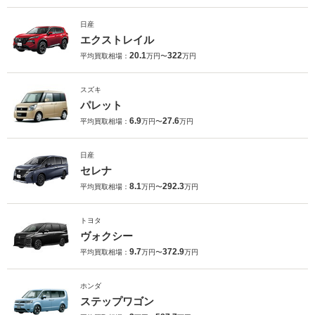
日産
エクストレイル
20.1
322
平均買取相場：
万円〜
万円
スズキ
パレット
6.9
27.6
平均買取相場：
万円〜
万円
日産
セレナ
8.1
292.3
平均買取相場：
万円〜
万円
トヨタ
ヴォクシー
9.7
372.9
平均買取相場：
万円〜
万円
ホンダ
ステップワゴン