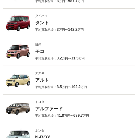
3
587.7
平均買取相場：
万円〜
万円
ダイハツ
タント
3
142.2
平均買取相場：
万円〜
万円
日産
モコ
3.2
31.5
平均買取相場：
万円〜
万円
スズキ
アルト
3.5
102.2
平均買取相場：
万円〜
万円
トヨタ
アルファード
41.8
689.7
平均買取相場：
万円〜
万円
ホンダ
N-BOX