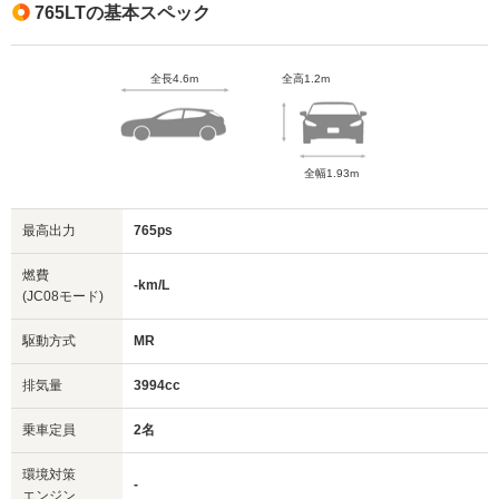
765LTの基本スペック
全長4.6m
全高1.2m
全幅1.93m
最高出力
765ps
燃費
-km/L
(JC08モード)
駆動方式
MR
排気量
3994cc
乗車定員
2名
環境対策
-
エンジン