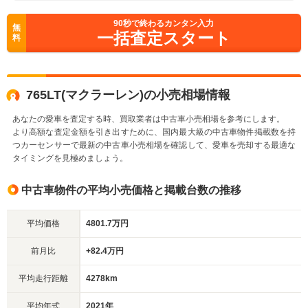
90
秒で終わるカンタン入力
無
一括査定スタート
料
765LT(マクラーレン)の小売相場情報
あなたの愛車を査定する時、買取業者は中古車小売相場を参考にします。
より高額な査定金額を引き出すために、国内最大級の中古車物件掲載数を持
つカーセンサーで最新の中古車小売相場を確認して、愛車を売却する最適な
タイミングを見極めましょう。
中古車物件の平均小売価格と掲載台数の推移
平均価格
4801.7万円
前月比
+82.4万円
平均走行距離
4278km
平均年式
2021年