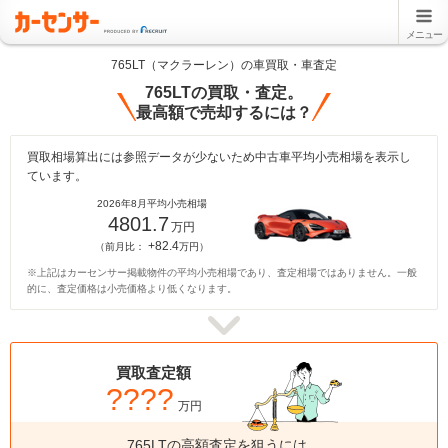
メニュー
765LT（マクラーレン）の車買取・車査定
765LTの買取・査定。
最高額で売却するには？
買取相場算出には参照データが少ないため中古車平均小売相場を表示し
ています。
2026年8月平均小売相場
4801.7
万円
+82.4
（前月比：
万円）
※上記はカーセンサー掲載物件の平均小売相場であり、査定相場ではありません。一般
的に、査定価格は小売価格より低くなります。
買取査定額
????
万円
765LTの高額査定を狙うには、