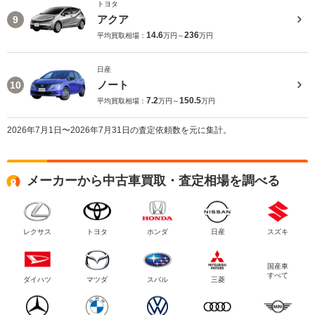
トヨタ
アクア
9
14.6
236
平均買取相場：
万円～
万円
日産
ノート
10
7.2
150.5
平均買取相場：
万円～
万円
2026年7月1日〜2026年7月31日の査定依頼数を元に集計。
メーカーから中古車買取・査定相場を調べる
レクサス
トヨタ
ホンダ
日産
スズキ
国産車
すべて
ダイハツ
マツダ
スバル
三菱