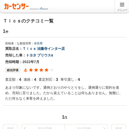
メニュー
Ｔｉｃｓのクチコミ一覧
1
件
投稿者：な
都道府県：
奈良県
買取店名：
Ｔｉｃｓ 法隆寺インター店
売却した車：
トヨタ プリウスα
売却時期：2022年7月
4
総合評価
4
4
3
4
査定額：
連絡：
査定対応：
車引渡し：
あまり印象にないです。通例どおりのやりとりをし、通例通りに契約を進
め、売却に至りました。だから覚えていることは何もありません。無難に、
ただ何もなく来客を終えました。
1
/1
最初
前の20件
次の20件
最後