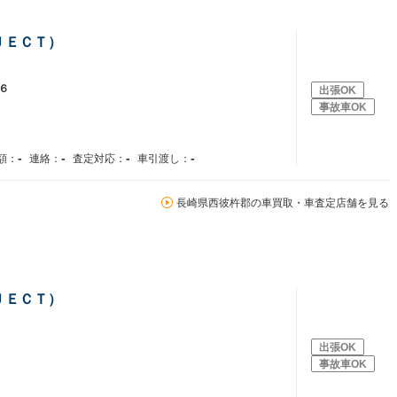
ＪＥＣＴ）
６
出張OK
事故車OK
-
-
-
-
額：
連絡：
査定対応：
車引渡し：
長崎県西彼杵郡の車買取・車査定店舗を見る
ＪＥＣＴ）
出張OK
事故車OK