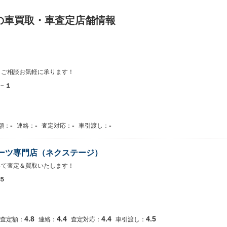
の車買取・車査定店舗情報
、ご相談お気軽に承ります！
－１
-
-
-
-
額：
連絡：
査定対応：
車引渡し：
ーツ専門店（ネクステージ）
って査定＆買取いたします！
５
4.8
4.4
4.4
4.5
査定額：
連絡：
査定対応：
車引渡し：