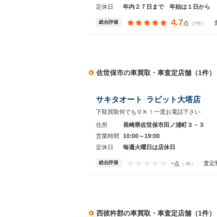
定休日
年内２７日まで 年始は１日から
4.7
総合評価
点
（7件）
佐世保市の車買取・車査定店舗（1件）
サキタオート ラビット大塔店
下取買取何でもＯＫ！一度お電話下さい
住所
長崎県佐世保市田ノ浦町３－３
営業時間
10:00～19:00
定休日
毎週火曜日は店休日
-
総合評価
査定
点
（-件）
西彼杵郡の車買取・車査定店舗（1件）