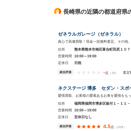
長崎県の近隣の都道府県
ゼネラルガレージ（ゼネラル）
真心で高価買取！現金一括無料査定。その他
住所
熊本県熊本市南区富合町田尻１０７
営業時間
10:00～19:00
定休日
日祝
-
総合評価
査定
点
（-件）
ネクステージ 博多 セダン・スポ
愛情買取、お客様の愛着あるお車を愛情をも
住所
福岡県福岡市博多区板付１－１１－
営業時間
10:00～19:00
定休日
定休日なし
4.5
総合評価
点
（15件）