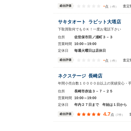
-
総合評価
査定
点
（-件）
サキタオート ラビット大塔店
下取買取何でもＯＫ！一度お電話下さい
住所
佐世保市田ノ浦町３－３
営業時間
10:00～19:00
定休日
毎週火曜日は店休日
-
総合評価
査定
点
（-件）
ネクステージ 長崎店
年間小売台数１００００台以上の実績安心・
住所
長崎市赤迫３－７－２５
営業時間
10:00～19:00
定休日
年内２７日まで 年始は１日から
4.7
総合評価
点
（7件）