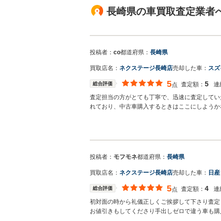
長崎県の車買取査定業者
投稿者：
co
都道府県：
長崎県
買取店名：
ネクステージ長崎店
売却した車：
スズ
5
5
総合評価
査定額：
連
点
査定担当の方がとても丁寧で、迅速に査定してい
れており、中古車購入するときはここにしようか
買取店からの返信
お世話になっております。株式会社ネクステージ
まいります。スタッフ一同、またのご利用お待ち
投稿者：
モフモネ
都道府県：
長崎県
買取店名：
ネクステージ長崎店
売却した車：
日産
5
4
総合評価
査定額：
連
点
初対面の時から礼儀正しくご挨拶して下さり査定
お値引きもしてくださり手出しゼロで違う車も購