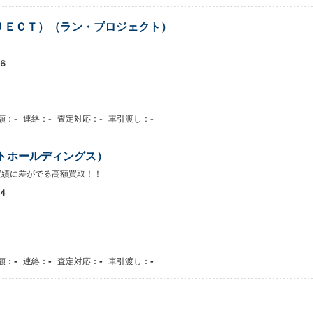
ＪＥＣＴ）（ラン・プロジェクト）
６
-
-
-
-
額：
連絡：
査定対応：
車引渡し：
トホールディングス）
実績に差がでる高額買取！！
４
-
-
-
-
額：
連絡：
査定対応：
車引渡し：