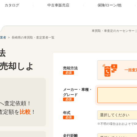
カタログ
中古車販売店
保険/ローン/他
車買取・車査定のカーセンサー
業者
長崎県の車買取・査定業者一覧
法
売却しよ
売却方法
一括査
必須
メーカー・車種・
グレード
必須
へ査定依頼！
査定額を
比較
！
年式
必須
※不明の場合はおおよそでO
走行距離