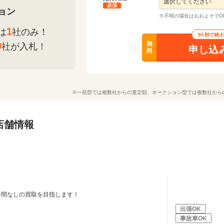
必須
ョン
※不明の場合はおおよそでO
1
は
社のみ！
90秒で終
無
0
社が入札！
申し込
料
※一括型では複数社からの査定額、オークション型では複数社から
店舗情報
手間なしの買取を目指します！
出張OK
事故車OK