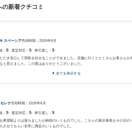
への新着クチコミ
キ スペーシア
売却時期：
2026年6月
5
5
5
絡：
査定対応：
車引渡し：
ただき安心して買取を任せることができました。店舗に行くとたくさんお客さんが
なと思えました。この度はありがとうございました。
▼ 全てを表示する
でございます。この度はネクステージをご利用いただきまして誠にありがとうござ
しております。
 セレナ
売却時期：
2026年6月
5
5
5
絡：
査定対応：
車引渡し：
も希望額よりは落ちましたが納得のいくものでした。こちらの展示車両もその日の
入させてもらい非常に満足のいくものでした。