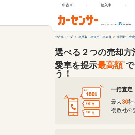
中古車
輸入車
中古車トップ
車買取・車査定・車売却
車買取・査定
選べる２つの売却方
愛車を提示
最高額
※
で
う！
一括査定
30
最大
社
複数社の