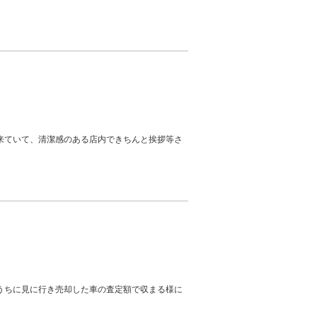
来ていて、清潔感のある店内できちんと挨拶等さ
いました。今後もご満足いただけるよう精進して
うちに見に行き売却した車の査定額で収まる様に