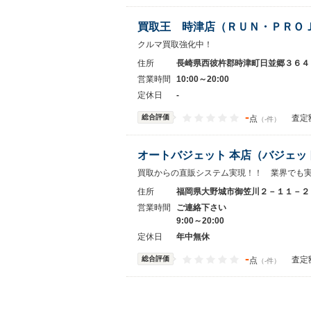
買取王 時津店（ＲＵＮ・ＰＲＯ
クルマ買取強化中！
住所
長崎県西彼杵郡時津町日並郷３６４
営業時間
10:00～20:00
定休日
-
-
総合評価
査定
点
（-件）
オートバジェット 本店（バジェッ
買取からの直販システム実現！！ 業界でも
住所
福岡県大野城市御笠川２－１１－２
営業時間
ご連絡下さい
9:00～20:00
定休日
年中無休
-
総合評価
査定
点
（-件）