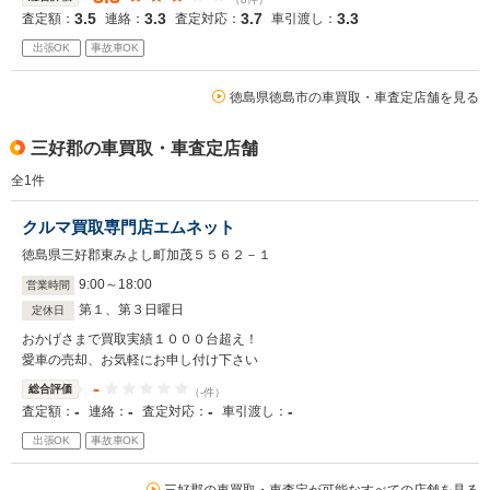
3.5
3.3
3.7
3.3
査定額：
連絡：
査定対応：
車引渡し：
出張OK
事故車OK
徳島県徳島市の車買取・車査定店舗を見る
三好郡の車買取・車査定店舗
全
1
件
クルマ買取専門店エムネット
徳島県三好郡東みよし町加茂５５６２－１
9
:
00
～
18
:
00
営業時間
第１、第３日曜日
定休日
おかげさまで買取実績１０００台超え！
愛車の売却、お気軽にお申し付け下さい
-
総合評価
（-件）
-
-
-
-
査定額：
連絡：
査定対応：
車引渡し：
出張OK
事故車OK