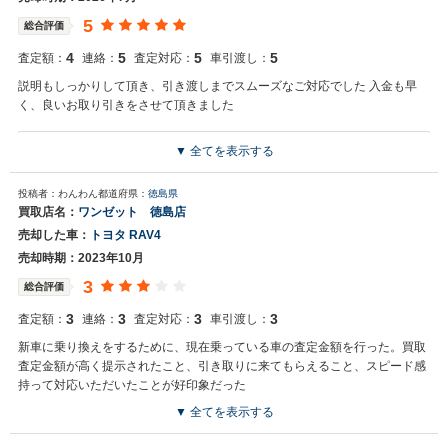
5
総合評価
4
5
5
5
査定額：
連絡：
査定対応：
車引渡し：
説明もしっかりして頂き、引き渡しまでスムーズなご対応でした 入金も早
く、良いお取り引きをさせて頂きました
▼ 全てを表示する
買取店からの返信
この度は数ある中古車店から弊社を選んでいただきありがとうござい
投稿者：わんわん
都道府県：
徳島県
ます。 この様な素晴らしい評価をいただき嬉しく思います。 今後とも
買取店名：
ワンゼット 徳島店
よろしくお願いいたします。
売却した車：
トヨタ RAV4
売却時期：2023年10月
3
総合評価
3
3
3
3
査定額：
連絡：
査定対応：
車引渡し：
新車に乗り換えをするために、現在乗っている車の査定金額を行った。買取
査定金額が高く提示されたこと、引き取りに来てもらえること、スピード感
持って対応いただいたことが好印象だった
▼ 全てを表示する
買取店からの返信