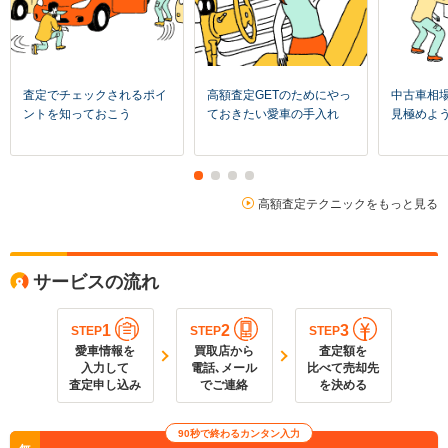
査定でチェックされるポイ
高額査定GETのためにやっ
中古車相
ントを知っておこう
ておきたい愛車の手入れ
見極めよ
高額査定テクニックをもっと見る
サービスの流れ
1
2
3
STEP
STEP
STEP
愛車情報を
買取店から
査定額を
入力して
電話､メール
比べて売却先
査定申し込み
でご連絡
を決める
90秒で終わるカンタン入力