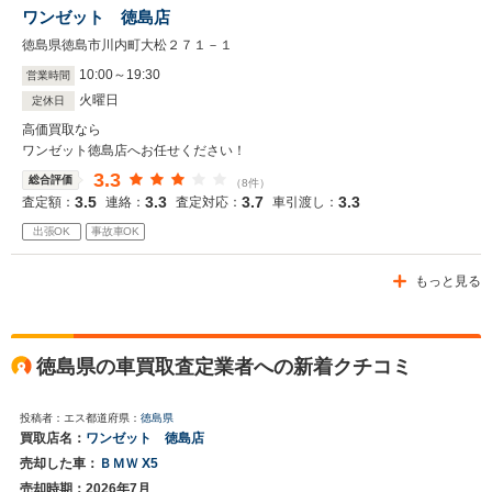
ワンゼット 徳島店
徳島県徳島市川内町大松２７１－１
10
:
00
～
19
:
30
営業時間
火曜日
定休日
高価買取なら
ワンゼット徳島店へお任せください！
3.3
総合評価
（8件）
3.5
3.3
3.7
3.3
査定額：
連絡：
査定対応：
車引渡し：
出張OK
事故車OK
もっと見る
徳島県の車買取査定業者への新着クチコミ
投稿者：エス
都道府県：
徳島県
買取店名：
ワンゼット 徳島店
売却した車：
ＢＭＷ X5
売却時期：2026年7月