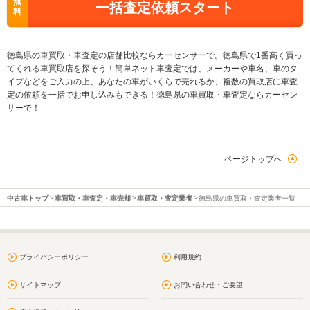
無
一括査定依頼スタート
料
徳島県の車買取・車査定の店舗比較ならカーセンサーで。徳島県で1番高く買っ
てくれる車買取店を探そう！簡単ネット車査定では、メーカーや車名、車のタ
イプなどをご入力の上、あなたの車がいくらで売れるか、複数の買取店に車査
定の依頼を一括でお申し込みもできる！徳島県の車買取・車査定ならカーセン
サーで！
ページトップへ
中古車トップ
車買取・車査定・車売却
車買取・査定業者
徳島県の車買取・査定業者一覧
プライバシーポリシー
利用規約
サイトマップ
お問い合わせ・ご要望