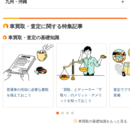
九州・沖縄
車買取・査定に関する特集記事
車買取・査定の基礎知識
普通車の売却に必要な書類
「買取」とディーラー「下
査定でプ
を揃えておこう
取り」のメリット・デメリ
装備
ットを知っておこう
車買取の基礎知識をもっと見る