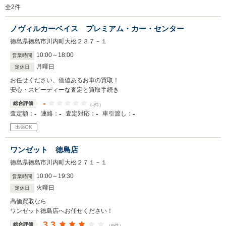
全
2
件
ノヴィルカーベイス プレミアム・カー・センター
徳島県徳島市川内町大松２３７－１
10
:
00
～
18
:
00
営業時間
月曜日
定休日
お任せください、価値あるお車の買取！
安心・スピーディーな査定と買取手続き
-
総合評価
（-件）
-
-
-
-
査定額：
連絡：
査定対応：
車引渡し：
出張OK
ワンゼット 徳島店
徳島県徳島市川内町大松２７１－１
10
:
00
～
19
:
30
営業時間
火曜日
定休日
高価買取なら
ワンゼット徳島店へお任せください！
3.3
総合評価
（8件）