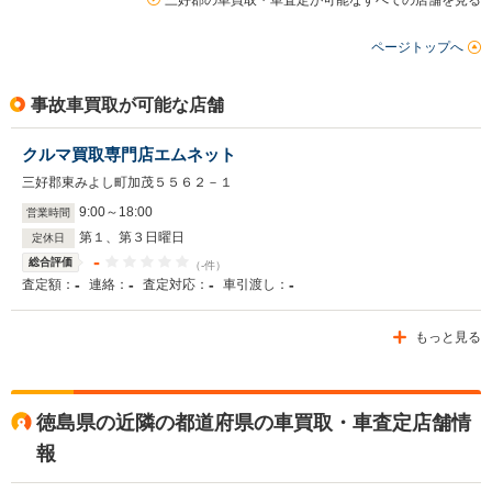
三好郡の車買取・車査定が可能なすべての店舗を見る
ページトップへ
事故車買取が可能な店舗
クルマ買取専門店エムネット
三好郡東みよし町加茂５５６２－１
9
:
00
～
18
:
00
営業時間
第１、第３日曜日
定休日
-
総合評価
（-件）
-
-
-
-
査定額：
連絡：
査定対応：
車引渡し：
もっと見る
徳島県の近隣の都道府県の車買取・車査定店舗情
報