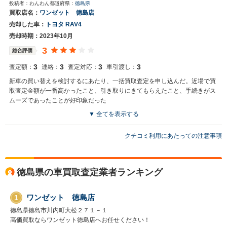
投稿者：わんわん
都道府県：
徳島県
この度は、当店のご利用誠に有難う御座いました。 クチコミ投稿もし
買取店名：
ワンゼット 徳島店
ていただき有難う御座います！ また機会が御座いましたら、是非お声
売却した車：
トヨタ RAV4
掛けて下さい。 今後とも宜しくお願い致します。
売却時期：2023年10月
3
総合評価
3
3
3
3
査定額：
連絡：
査定対応：
車引渡し：
新車の買い替えを検討するにあたり、一括買取査定を申し込んだ。近場で買
取査定金額が一番高かったこと、引き取りにきてもらえたこと、手続きがス
ムーズであったことが好印象だった
▼ 全てを表示する
買取店からの返信
クチコミ利用にあたっての注意事項
この度は、当店のご利用誠に有難う御座いました。 クチコミ投稿もし
ていただき有難う御座います！ また機会が御座いましたら、是非お声
掛けて下さい。 今後とも宜しくお願い致します。
徳島県の車買取査定業者ランキング
ワンゼット 徳島店
1
徳島県徳島市川内町大松２７１－１
高価買取ならワンゼット徳島店へお任せください！