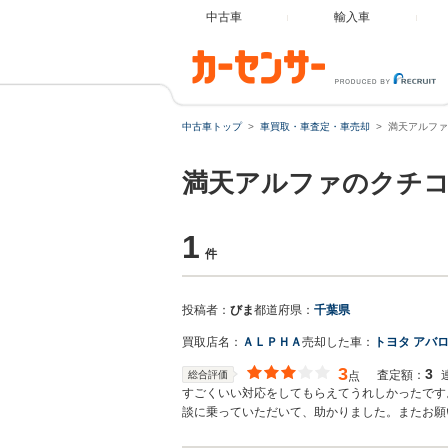
中古車
輸入車
中古車トップ
車買取・車査定・車売却
満天アルファ
満天アルファのクチ
1
件
投稿者：
びま
都道府県：
千葉県
買取店名：
ＡＬＰＨＡ
売却した車：
トヨタ アバ
3
3
査定額：
総合評価
点
すごくいい対応をしてもらえてうれしかったです
談に乗っていただいて、助かりました。またお願