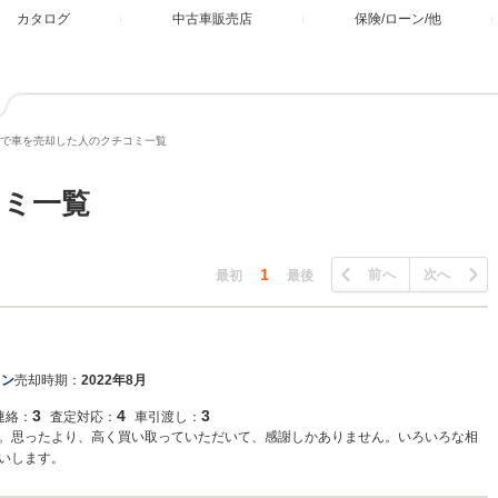
カタログ
中古車販売店
保険/ローン/他
で車を売却した人のクチコミ一覧
コミ一覧
1
前へ
次へ
最初
最後
ロン
売却時期：
2022年8月
3
4
3
連絡：
査定対応：
車引渡し：
。思ったより、高く買い取っていただいて、感謝しかありません。いろいろな相
いします。