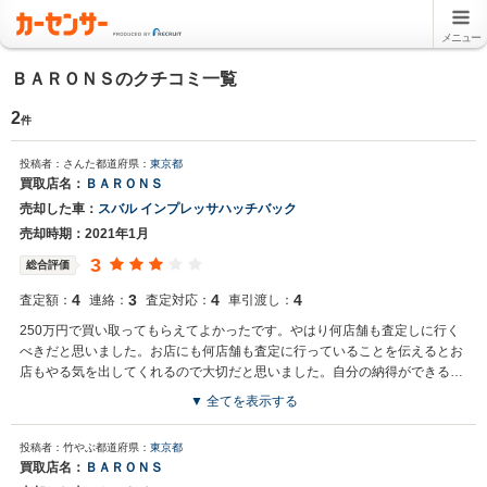
メニュー
ＢＡＲＯＮＳのクチコミ一覧
2
件
投稿者：さんた
都道府県：
東京都
買取店名：
ＢＡＲＯＮＳ
売却した車：
スバル インプレッサハッチバック
売却時期：2021年1月
3
総合評価
4
3
4
4
査定額：
連絡：
査定対応：
車引渡し：
250万円で買い取ってもらえてよかったです。やはり何店舗も査定しに行く
べきだと思いました。お店にも何店舗も査定に行っていることを伝えるとお
店もやる気を出してくれるので大切だと思いました。自分の納得ができるま
で根気良くやってよかった、
▼ 全てを表示する
投稿者：竹やぶ
都道府県：
東京都
買取店名：
ＢＡＲＯＮＳ