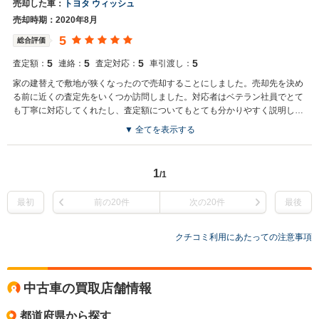
売却した車：
トヨタ ウィッシュ
売却時期：2020年8月
5
総合評価
5
5
5
5
査定額：
連絡：
査定対応：
車引渡し：
家の建替えで敷地が狭くなったので売却することにしました。売却先を決め
る前に近くの査定先をいくつか訪問しました。対応者はベテラン社員でとて
も丁寧に対応してくれたし、査定額についてもとても分かりやすく説明して
くれました。
▼ 全てを表示する
1
/1
最初
前の20件
次の20件
最後
クチコミ利用にあたっての注意事項
中古車の買取店舗情報
都道府県から探す