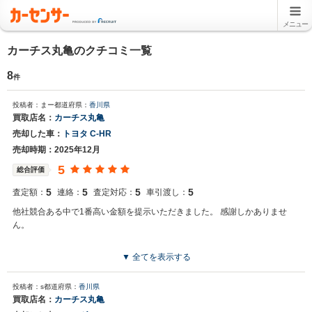
メニュー
カーチス丸亀のクチコミ一覧
8
件
投稿者：まー
都道府県：
香川県
買取店名：
カーチス丸亀
売却した車：
トヨタ C-HR
売却時期：2025年12月
5
総合評価
5
5
5
5
査定額：
連絡：
査定対応：
車引渡し：
他社競合ある中で1番高い金額を提示いただきました。 感謝しかありませ
ん。
▼ 全てを表示する
投稿者：s
都道府県：
香川県
買取店名：
カーチス丸亀