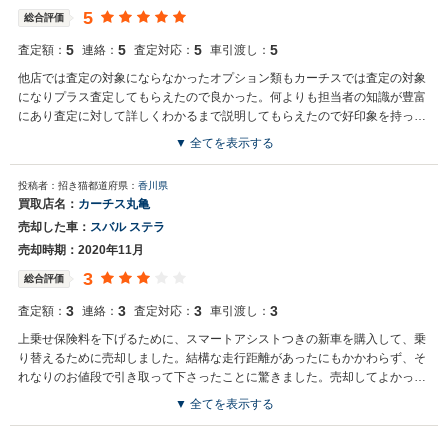
5
総合評価
5
5
5
5
査定額：
連絡：
査定対応：
車引渡し：
他店では査定の対象にならなかったオプション類もカーチスでは査定の対象
になりプラス査定してもらえたので良かった。何よりも担当者の知識が豊富
にあり査定に対して詳しくわかるまで説明してもらえたので好印象を持っ
た。
▼ 全てを表示する
投稿者：招き猫
都道府県：
香川県
買取店名：
カーチス丸亀
売却した車：
スバル ステラ
売却時期：2020年11月
3
総合評価
3
3
3
3
査定額：
連絡：
査定対応：
車引渡し：
上乗せ保険料を下げるために、スマートアシストつきの新車を購入して、乗
り替えるために売却しました。結構な走行距離があったにもかかわらず、そ
れなりのお値段で引き取って下さったことに驚きました。売却してよかった
です。
▼ 全てを表示する