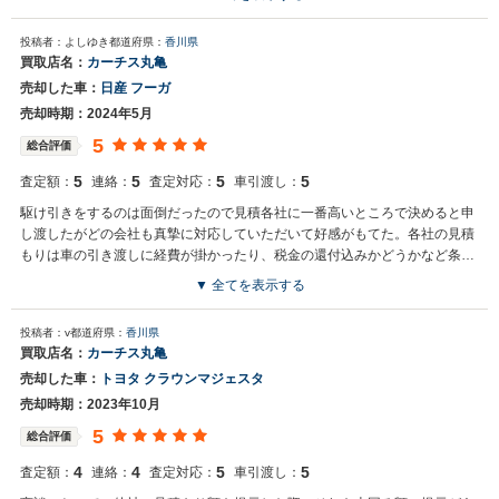
投稿者：よしゆき
都道府県：
香川県
買取店名：
カーチス丸亀
売却した車：
日産 フーガ
売却時期：2024年5月
5
総合評価
5
5
5
5
査定額：
連絡：
査定対応：
車引渡し：
駆け引きをするのは面倒だったので見積各社に一番高いところで決めると申
し渡したがどの会社も真摯に対応していただいて好感がもてた。各社の見積
もりは車の引き渡しに経費が掛かったり、税金の還付込みかどうかなど条件
が違うのだが、カーチスさんは見積額が他社より１万円高いだけだが、引き
▼ 全てを表示する
取り金無料、税金の還付もこちらが受け取れるとの事で、実質的に一番好条
件だったので即決だった。
投稿者：v
都道府県：
香川県
買取店名：
カーチス丸亀
売却した車：
トヨタ クラウンマジェスタ
売却時期：2023年10月
5
総合評価
4
4
5
5
査定額：
連絡：
査定対応：
車引渡し：