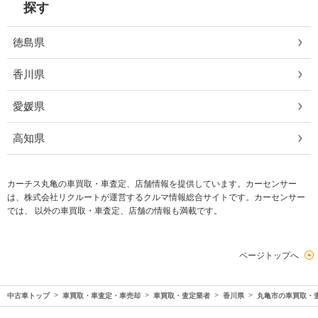
探す
徳島県
香川県
愛媛県
高知県
カーチス丸亀の車買取・車査定、店舗情報を提供しています。カーセンサー
は、株式会社リクルートが運営するクルマ情報総合サイトです。カーセンサー
では、 以外の車買取・車査定、店舗の情報も満載です。
ページトップへ
中古車トップ
車買取・車査定・車売却
車買取・査定業者
香川県
丸亀市の車買取・