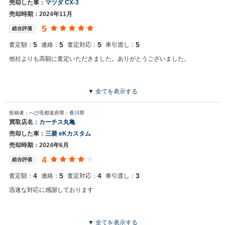
売却した車：
マツダ CX-3
売却時期：2024年11月
5
総合評価
5
5
5
5
査定額：
連絡：
査定対応：
車引渡し：
他社よりも高額に査定いただきました。ありがとうございました。
▼ 全てを表示する
投稿者：へび苺
都道府県：
香川県
買取店名：
カーチス丸亀
売却した車：
三菱 eKカスタム
売却時期：2024年6月
4
総合評価
4
5
4
3
査定額：
連絡：
査定対応：
車引渡し：
迅速な対応に感謝しております
▼ 全てを表示する