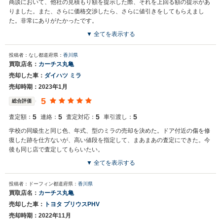
商談において、他社の見積もり額を提示した際、それを上回る額の提示があ
りました。また、さらに価格交渉したら、さらに値引きをしてもらえまし
た。非常にありがたかったです。
▼ 全てを表示する
投稿者：なし
都道府県：
香川県
買取店名：
カーチス丸亀
売却した車：
ダイハツ ミラ
売却時期：2023年1月
5
総合評価
5
5
5
5
査定額：
連絡：
査定対応：
車引渡し：
学校の同級生と同じ色、年式、型のミラの売却を決めた。ドア付近の傷を修
復した跡を仕方ないが、高い値段を指定して、まあまあの査定にできた。今
後も同じ店で査定してもらいたい。
▼ 全てを表示する
投稿者：ドーフィン
都道府県：
香川県
買取店名：
カーチス丸亀
売却した車：
トヨタ プリウスPHV
売却時期：2022年11月