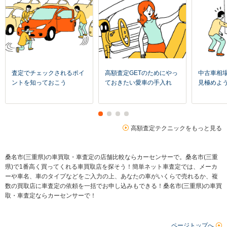
査定でチェックされるポイ
高額査定GETのためにやっ
中古車相
ントを知っておこう
ておきたい愛車の手入れ
見極めよ
高額査定テクニックをもっと見る
桑名市(三重県)の車買取・車査定の店舗比較ならカーセンサーで。桑名市(三重
県)で1番高く買ってくれる車買取店を探そう！簡単ネット車査定では、メーカ
ーや車名、車のタイプなどをご入力の上、あなたの車がいくらで売れるか、複
数の買取店に車査定の依頼を一括でお申し込みもできる！桑名市(三重県)の車買
取・車査定ならカーセンサーで！
ページトップへ