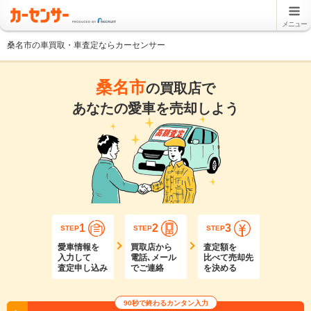
メニュー
桑名市の車買取・車査定ならカーセンサー
桑名市
の買取店で
あなたの愛車を売却しよう
1
2
3
STEP
STEP
STEP
愛車情報を
買取店から
査定額を
入力して
電話､メール
比べて売却先
査定申し込み
でご連絡
を決める
90秒で終わるカンタン入力