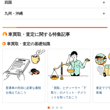
四国
九州・沖縄
車買取・査定に関する特集記事
車買取・査定の基礎知識
普通車の売却に必要な書類
「買取」とディーラー「下
査定でプ
を揃えておこう
取り」のメリット・デメリ
装備
ットを知っておこう