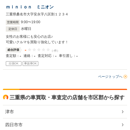
ｍｉｎｉｏｎ ミニオン
三重県桑名市大字安永字八区割１２３４
9
:
00
〜
19
:
00
営業時間
水曜日
定休日
女性のお客様にも安心のお店♪
可愛いクルマを買取り強化しています！
-
総合評価
（-件）
-
-
-
-
査定額：
連絡：
査定対応：
車引渡し：
出張OK
事故車OK
ページトップへ
三重県の車買取・車査定の店舗を市区郡から探す
津市
四日市市