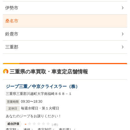
伊勢市
桑名市
鈴鹿市
三重郡
三重県の車買取・車査定店舗情報
ジープ三重／中京クライスラー（株）
三重県三重郡川越町大字南福崎８６８－１
09
:
30
〜
18
:
30
営業時間
毎週水曜日・第１火曜日
定休日
あなたのジープをお譲りください！
-
総合評価
（-件）
-
-
-
-
査定額：
連絡：
査定対応：
車引渡し：