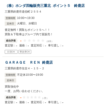
（株）ホンダ四輪販売三重北 ポイント５ 鈴鹿店
三重県鈴鹿市道伯町２５５４
10
:
00
〜
19
:
30
営業時間
火曜日、水曜日
定休日
査定無料！買取もポイント５へ！！
買取＆下取車はグループ内で直販売！
-
総合評価
（8件）
-
-
-
-
査定額：
連絡：
査定対応：
車引渡し：
出張OK
事故車OK
ＧＡＲＡＧＥ ＲＥＮ 鈴鹿店
三重県鈴鹿市住吉４－１５－２
不定休
10
:
00
〜
19
:
00
営業時間
定休日
買取強化中
一度、お問い合わせください。
-
総合評価
（-件）
-
-
-
-
査定額：
連絡：
査定対応：
車引渡し：