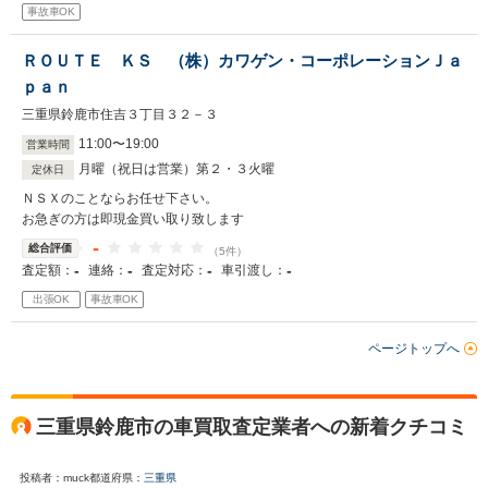
事故車OK
ＲＯＵＴＥ ＫＳ （株）カワゲン・コーポレーションＪａ
ｐａｎ
三重県鈴鹿市住吉３丁目３２－３
11
:
00
〜
19
:
00
営業時間
月曜（祝日は営業）第２・３火曜
定休日
ＮＳＸのことならお任せ下さい。
お急ぎの方は即現金買い取り致します
-
総合評価
（5件）
-
-
-
-
査定額：
連絡：
査定対応：
車引渡し：
出張OK
事故車OK
ページトップへ
三重県鈴鹿市の車買取査定業者への新着クチコミ
投稿者：muck
都道府県：
三重県