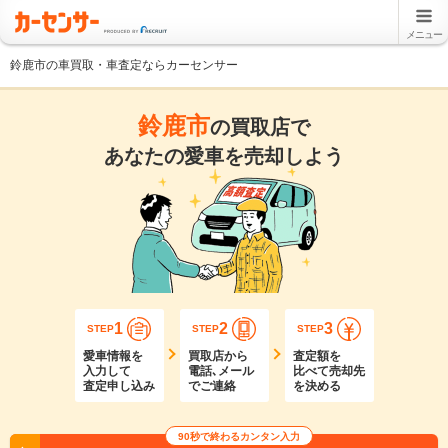
メニュー
鈴鹿市の車買取・車査定ならカーセンサー
鈴鹿市
の買取店で
あなたの愛車を売却しよう
1
2
3
STEP
STEP
STEP
愛車情報を
買取店から
査定額を
入力して
電話､メール
比べて売却先
査定申し込み
でご連絡
を決める
90秒で終わるカンタン入力