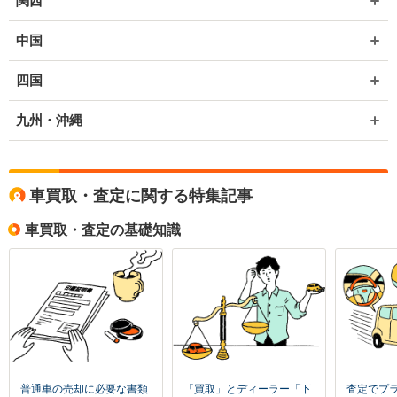
関西
中国
四国
九州・沖縄
車買取・査定に関する特集記事
車買取・査定の基礎知識
普通車の売却に必要な書類
「買取」とディーラー「下
査定でプ