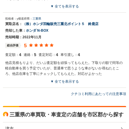
▼ 全てを表示する
買取店からの返信
投稿者：y
都道府県：
三重県
ままま様この度は数ある中から、当店を選んで頂きまして誠にありが
買取店名：
（株）ホンダ四輪販売三重北ポイント５ 鈴鹿店
とうございました。その後、お車の調子は如何でしょうか？またお気
売却した車：
ホンダ N-BOX
軽にご来店いただければと思います。今後とも、よろしくお願い申し
上げます。
売却時期：2022年11月
5
総合評価
4
5
4
4
査定額：
連絡：
査定対応：
車引渡し：
他店見積もりより、だいぶ査定額を頑張ってもらえた。下取りの額で同等の
軽自動車を買う予定でいたが、普通車で思うような車がないか尋ねたとこ
ろ、他店在庫を丁寧にチェックしてもらえた。対応がよかった
▼ 全てを表示する
買取店からの返信
クチコミ利用にあたっての注意事項
ｙ様 この度は数ある中から、当店を選んで頂きまして誠にありがとう
ございました。 その後、お車の調子は如何でしょうか？ またお気軽に
ご来店いただければと思います。 今後とも、よろしくお願い申し上げ
ます。
三重県の車買取・車査定の店舗を市区郡から探す
津市