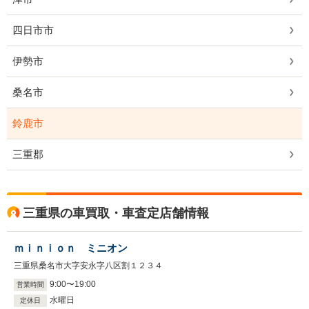
四日市市
伊勢市
桑名市
鈴鹿市
三重郡
三重県の車買取・車査定店舗情報
ｍｉｎｉｏｎ ミニオン
三重県桑名市大字安永字八区割１２３４
9
:
00
〜
19
:
00
営業時間
水曜日
定休日