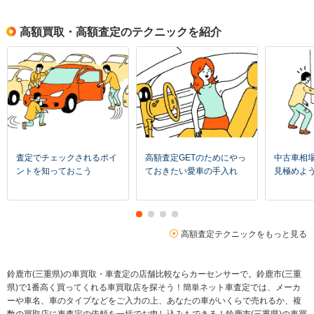
高額買取・高額査定のテクニックを紹介
査定でチェックされるポイ
高額査定GETのためにやっ
中古車相
ントを知っておこう
ておきたい愛車の手入れ
見極めよ
高額査定テクニックをもっと見る
鈴鹿市(三重県)の車買取・車査定の店舗比較ならカーセンサーで。鈴鹿市(三重
県)で1番高く買ってくれる車買取店を探そう！簡単ネット車査定では、メーカ
ーや車名、車のタイプなどをご入力の上、あなたの車がいくらで売れるか、複