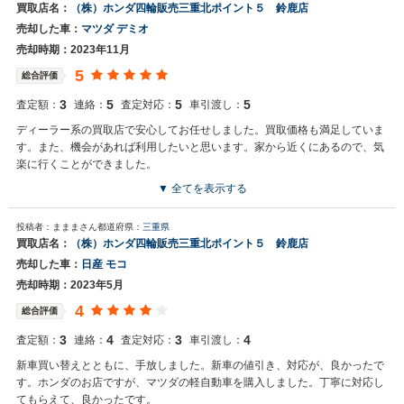
買取店名：
（株）ホンダ四輪販売三重北ポイント５ 鈴鹿店
売却した車：
マツダ デミオ
売却時期：2023年11月
5
総合評価
3
5
5
5
査定額：
連絡：
査定対応：
車引渡し：
ディーラー系の買取店で安心してお任せしました。買取価格も満足していま
す。また、機会があれば利用したいと思います。家から近くにあるので、気
楽に行くことができました。
▼ 全てを表示する
買取店からの返信
投稿者：まままさん
都道府県：
三重県
muck様 この度は数あるお店から、当店を選んで頂き誠にありがとうご
買取店名：
（株）ホンダ四輪販売三重北ポイント５ 鈴鹿店
ざいました。 またの機会がございましたら、ご相談いただければと思
売却した車：
日産 モコ
います。 今後とも、よろしくお願い申し上げます。
売却時期：2023年5月
4
総合評価
3
4
3
4
査定額：
連絡：
査定対応：
車引渡し：
新車買い替えとともに、手放しました。新車の値引き、対応が、良かったで
す。ホンダのお店ですが、マツダの軽自動車を購入しました。丁寧に対応し
てもらえて、良かったです。